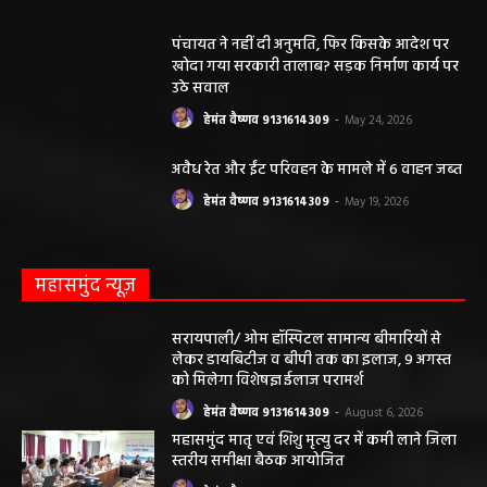
पंचायत ने नहीं दी अनुमति, फिर किसके आदेश पर
खोदा गया सरकारी तालाब? सड़क निर्माण कार्य पर
उठे सवाल
हेमंत वैष्णव 9131614309
-
May 24, 2026
अवैध रेत और ईंट परिवहन के मामले में 6 वाहन जब्त
हेमंत वैष्णव 9131614309
-
May 19, 2026
महासमुंद न्यूज़
सरायपाली/ ओम हॉस्पिटल सामान्य बीमारियों से
लेकर डायबिटीज व बीपी तक का इलाज, 9 अगस्त
को मिलेगा विशेषज्ञ ईलाज परामर्श
हेमंत वैष्णव 9131614309
-
August 6, 2026
महासमुंद मातृ एवं शिशु मृत्यु दर में कमी लाने जिला
स्तरीय समीक्षा बैठक आयोजित