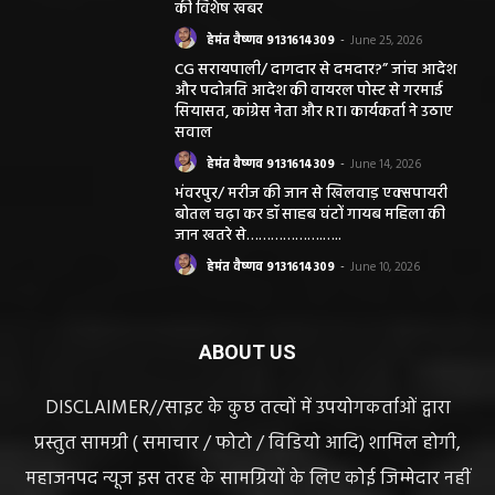
की विशेष खबर
हेमंत वैष्णव 9131614309
-
June 25, 2026
CG सरायपाली/ दागदार से दमदार?” जांच आदेश
और पदोन्नति आदेश की वायरल पोस्ट से गरमाई
सियासत, कांग्रेस नेता और RTI कार्यकर्ता ने उठाए
सवाल
हेमंत वैष्णव 9131614309
-
June 14, 2026
भंवरपुर/ मरीज की जान से खिलवाड़ एक्सपायरी
बोतल चढ़ा कर डॉ साहब घंटों गायब महिला की
जान खतरे से……………….…..
हेमंत वैष्णव 9131614309
-
June 10, 2026
ABOUT US
DISCLAIMER//साइट के कुछ तत्वों में उपयोगकर्ताओं द्वारा
प्रस्तुत सामग्री ( समाचार / फोटो / विडियो आदि) शामिल होगी,
महाजनपद न्यूज इस तरह के सामग्रियों के लिए कोई जिम्मेदार नहीं