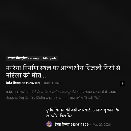
सारंगढ़ बिलाईगढ़ sarangarh bilaigarh
मनरेगा निर्माण स्थल पर आकाशीय बिजली गिरने से
महिला की मौत…
हेमंत वैष्णव 9131614309
-
June 3, 2026
0
मनेंद्रगढ़। एमसीबी जिले के वनांचल ब्लॉक भरतपुर की ग्राम पंचायत चरखर में मंगलवार
दोपहर मनरेगा चेक डेम निर्माण स्थल पर अचानक आकाशीय बिजली गिरने...
कृषि विभाग की बड़ी कार्रवाई, 6 खाद दुकानों के
लाइसेंस निलंबित
हेमंत वैष्णव 9131614309
-
May 27, 2026