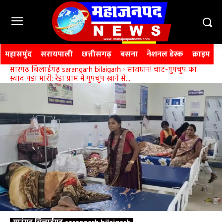
महासमुंद
सरायपाली
छत्तीसगढ़
बसना
नेशनल डेस्क
क्राइम
सारंगढ़ बिलाईगढ़ sarangarh bilaigarh
सावधान! चाट-गुपचुप का
स्वाद पड़ा भारी: रेड़ा ग्राम में गुपचुप खाने से...