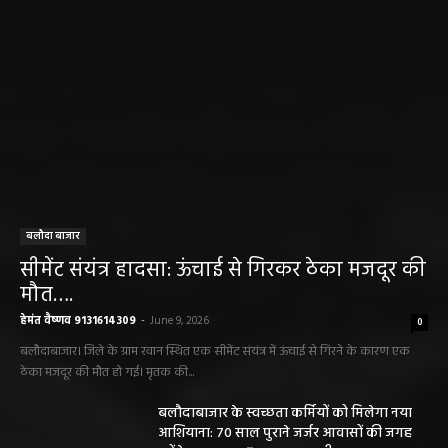
बलौदा बाजार
सीमेंट संयंत्र हादसा: ऊंचाई से गिरकर ठेका मजदूर की
मौत….
हेमंत वैष्णव 9131614309
-
June 9, 2026
0
बलौदाबाजार। जिले के ग्राम रवान स्थित एक सीमेंट संयंत्र में ऊंचाई से गिरने के कारण एक
ठेका मजदूर की मौत हो गई। मृतक की...
बलौदाबाजार के स्वच्छता कर्मियों को मिलेगा नया
आशियाना: 70 साल पुराने जर्जर आवासों की जगह