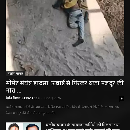
बलौदा बाजार
सीमेंट संयंत्र हादसा: ऊंचाई से गिरकर ठेका मजदूर की
मौत….
हेमंत वैष्णव 9131614309
-
June 9, 2026
0
बलौदाबाजार। जिले के ग्राम रवान स्थित एक सीमेंट संयंत्र में ऊंचाई से गिरने के कारण एक
ठेका मजदूर की मौत हो गई। मृतक की...
बलौदाबाजार के स्वच्छता कर्मियों को मिलेगा नया