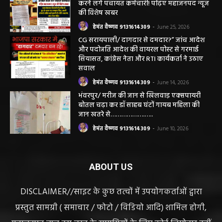
करने लगे पंचायत कर्मचारी! पढ़िए महाजनपद न्यूज
की विशेष खबर
हेमंत वैष्णव 9131614309
-
June 25, 2026
CG सरायपाली/ दागदार से दमदार?” जांच आदेश
और पदोन्नति आदेश की वायरल पोस्ट से गरमाई
सियासत, कांग्रेस नेता और RTI कार्यकर्ता ने उठाए
सवाल
हेमंत वैष्णव 9131614309
-
June 14, 2026
भंवरपुर/ मरीज की जान से खिलवाड़ एक्सपायरी
बोतल चढ़ा कर डॉ साहब घंटों गायब महिला की
जान खतरे से……………….…..
हेमंत वैष्णव 9131614309
-
June 10, 2026
ABOUT US
DISCLAIMER//साइट के कुछ तत्वों में उपयोगकर्ताओं द्वारा
प्रस्तुत सामग्री ( समाचार / फोटो / विडियो आदि) शामिल होगी,