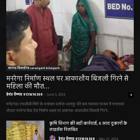
सारंगढ़ बिलाईगढ़ sarangarh bilaigarh
मनरेगा निर्माण स्थल पर आकाशीय बिजली गिरने से
महिला की मौत…
हेमंत वैष्णव 9131614309
-
June 3, 2026
0
मनेंद्रगढ़। एमसीबी जिले के वनांचल ब्लॉक भरतपुर की ग्राम पंचायत चरखर में मंगलवार
दोपहर मनरेगा चेक डेम निर्माण स्थल पर अचानक आकाशीय बिजली गिरने...
कृषि विभाग की बड़ी कार्रवाई, 6 खाद दुकानों के
लाइसेंस निलंबित
हेमंत वैष्णव 9131614309
-
May 27, 2026