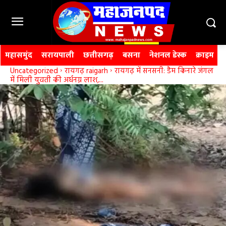
महासमुंद
सरायपाली
छत्तीसगढ़
बसना
नेशनल डेस्क
क्राइम
Uncategorized
रायगढ़ raigarh
रायगढ़ में सनसनी: डैम किनारे जंगल
में मिली युवती की अर्धनग्न लाश,...