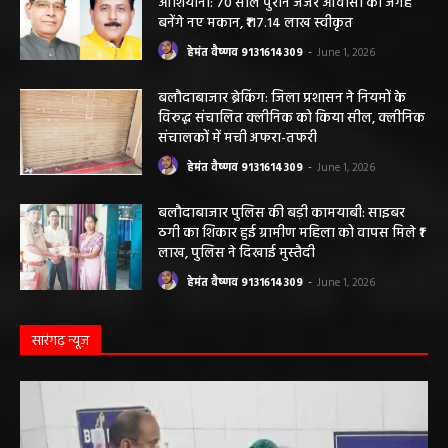
आशियाना: 70 साल पुराने जर्जर आवासों की जगह
बनेंगे नए मकान, ₹117.14 लाख स्वीकृत
हेमंत वैष्णव 9131614309
-
June 1, 2026
बलौदाबाजार ब्रेकिंग: जिला प्रशासन ने नियमों के
विरुद्ध संचालित क्लीनिक को किया सील, क्लीनिक
संचालकों में मची अफरा-तफरी
हेमंत वैष्णव 9131614309
-
June 1, 2026
बलौदाबाजार पुलिस की बड़ी कामयाबी: साइबर
ठगी का शिकार हुई ग्रामीण महिला को वापस मिले ₹1
लाख, पुलिस ने दिखाई मुस्तैदी
हेमंत वैष्णव 9131614309
-
June 1, 2026
सारंगढ़ न्यूज़