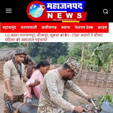
महासमुंद
सरायपाली
छत्तीसगढ़
बसना
नेशनल डेस्क
क्राइम
CG बस्तर नारायणपुर, बीजापुर, सुकमा कांकेर
ITBP जवानों ने बीमार
महिला को अस्पताल पहुंचाया