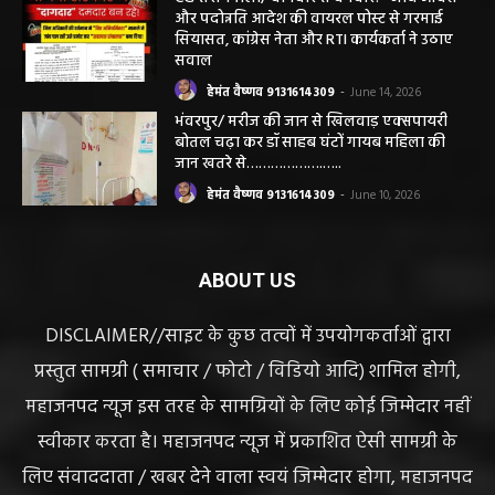
और पदोन्नति आदेश की वायरल पोस्ट से गरमाई
सियासत, कांग्रेस नेता और RTI कार्यकर्ता ने उठाए
सवाल
हेमंत वैष्णव 9131614309
-
June 14, 2026
भंवरपुर/ मरीज की जान से खिलवाड़ एक्सपायरी
बोतल चढ़ा कर डॉ साहब घंटों गायब महिला की
जान खतरे से……………….…..
हेमंत वैष्णव 9131614309
-
June 10, 2026
ABOUT US
DISCLAIMER//साइट के कुछ तत्वों में उपयोगकर्ताओं द्वारा
प्रस्तुत सामग्री ( समाचार / फोटो / विडियो आदि) शामिल होगी,
महाजनपद न्यूज इस तरह के सामग्रियों के लिए कोई जिम्मेदार नहीं
स्वीकार करता है। महाजनपद न्यूज में प्रकाशित ऐसी सामग्री के
लिए संवाददाता / खबर देने वाला स्वयं जिम्मेदार होगा, महाजनपद