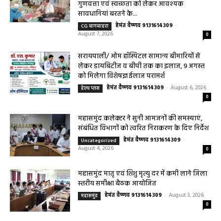
गुणवत्ता एवं स्वच्छता को लेकर आवश्यक
सावधानियां बरतने के...
हेमंत वैष्णव 9131614309
-
CG बागबाहरा
August 7, 2026
0
सरायपाली/ ओम हॉस्पिटल सामान्य बीमारियों से
लेकर डायबिटीज व बीपी तक का इलाज, 9 अगस्त
को मिलेगा विशेषज्ञ ईलाज परामर्श
हेमंत वैष्णव 9131614309
-
August 6, 2026
हेल्थ प्लस
0
महासमुंद कलेक्टर ने सुनी आमजनों की समस्याएं,
संबंधित विभागों को त्वरित निराकरण के दिए निर्देश
हेमंत वैष्णव 9131614309
-
Uncategorized
August 4, 2026
0
महासमुंद मातृ एवं शिशु मृत्यु दर में कमी लाने जिला
स्तरीय समीक्षा बैठक आयोजित
हेमंत वैष्णव 9131614309
-
August 3, 2026
महासमुंद
0