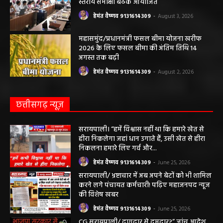
स्तरीय समीक्षा बैठक आयोजित
हेमंत वैष्णव 9131614309
-
August 3, 2026
महासमुंद/प्रधानमंत्री फसल बीमा योजना खरीफ
2026 के लिए फसल बीमा की अंतिम तिथि 14
अगस्त तक बढ़ी
हेमंत वैष्णव 9131614309
-
August 2, 2026
छत्तीसगढ़ न्यूज़
सरायपाली। “हमें विश्वास नहीं था कि हमारे खेत से
हीरा निकलेगा जहां धान उगाते हैं, उसी खेत से हीरा
निकलना हमारे लिए गर्व और...
हेमंत वैष्णव 9131614309
-
June 25, 2026
सरायपाली/ भ्रष्टाचार में अब अपने बेटों को भी शामिल
करने लगे पंचायत कर्मचारी! पढ़िए महाजनपद न्यूज
की विशेष खबर
हेमंत वैष्णव 9131614309
-
June 25, 2026
CG सरायपाली/ दागदार से दमदार?” जांच आदेश