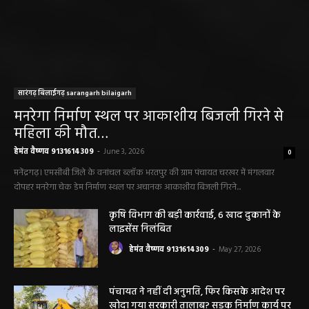
सारंगढ़ बिलाईगढ़ sarangarh bilaigarh
मनरेगा निर्माण स्थल पर आकाशीय बिजली गिरने से
महिला की मौत…
हेमंत वैष्णव 9131614309
-
June 3, 2026
0
मनेंद्रगढ़। एमसीबी जिले के वनांचल ब्लॉक भरतपुर की ग्राम पंचायत चरखर में मंगलवार
दोपहर मनरेगा चेक डेम निर्माण स्थल पर अचानक आकाशीय बिजली गिरने...
कृषि विभाग की बड़ी कार्रवाई, 6 खाद दुकानों के
लाइसेंस निलंबित
हेमंत वैष्णव 9131614309
-
May 27, 2026
पंचायत ने नहीं दी अनुमति, फिर किसके आदेश पर
खोदा गया सरकारी तालाब? सड़क निर्माण कार्य पर