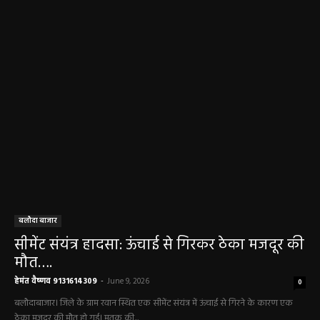
बलौदा बाजार
सीमेंट संयंत्र हादसा: ऊंचाई से गिरकर ठेका मजदूर की
मौत….
हेमंत वैष्णव 9131614309
-
June 9, 2026
0
बलौदाबाजार। जिले के ग्राम रवान स्थित एक सीमेंट संयंत्र में ऊंचाई से गिरने के कारण एक
ठेका मजदूर की मौत हो गई। मृतक की...