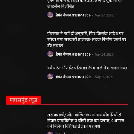
कृषि विभाग की बड़ी कार्रवाई, 6 खाद दुकानों के
लाइसेंस निलंबित
हेमंत वैष्णव 9131614309
-
May 27, 2026
पंचायत ने नहीं दी अनुमति, फिर किसके आदेश पर
खोदा गया सरकारी तालाब? सड़क निर्माण कार्य पर
उठे सवाल
हेमंत वैष्णव 9131614309
-
May 24, 2026
अवैध रेत और ईंट परिवहन के मामले में 6 वाहन जब्त
हेमंत वैष्णव 9131614309
-
May 19, 2026
महासमुंद न्यूज़
सरायपाली/ ओम हॉस्पिटल सामान्य बीमारियों से
लेकर डायबिटीज व बीपी तक का इलाज, 9 अगस्त
को मिलेगा विशेषज्ञ ईलाज परामर्श