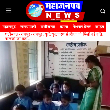
महासमुंद
सरायपाली
छत्तीसगढ़
बसना
नेशनल डेस्क
क्राइम
छत्तीसगढ़
रायपुर
रायपुऱ : युक्तियुक्तकरण से शिक्षा को मिली नई गति,
पालकों का बढ़ा...