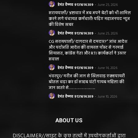
हेमंत वैष्णव 9131614309
-
June 25, 2026
सरायपाली/ भ्रष्टाचार में अब अपने बेटों को भी शामिल
करने लगे पंचायत कर्मचारी! पढ़िए महाजनपद न्यूज
की विशेष खबर
हेमंत वैष्णव 9131614309
-
June 25, 2026
CG सरायपाली/ दागदार से दमदार?” जांच आदेश
और पदोन्नति आदेश की वायरल पोस्ट से गरमाई
सियासत, कांग्रेस नेता और RTI कार्यकर्ता ने उठाए
सवाल
हेमंत वैष्णव 9131614309
-
June 14, 2026
भंवरपुर/ मरीज की जान से खिलवाड़ एक्सपायरी
बोतल चढ़ा कर डॉ साहब घंटों गायब महिला की
जान खतरे से……………….…..
हेमंत वैष्णव 9131614309
-
June 10, 2026
ABOUT US
DISCLAIMER//साइट के कुछ तत्वों में उपयोगकर्ताओं द्वारा