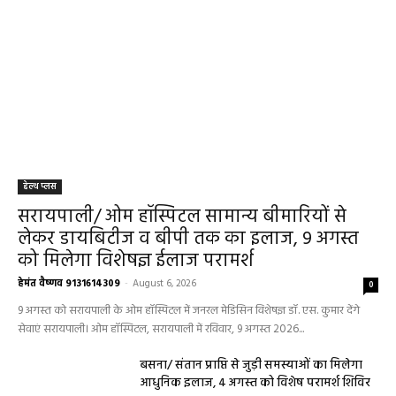
हेल्थ प्लस
सरायपाली/ ओम हॉस्पिटल सामान्य बीमारियों से
लेकर डायबिटीज व बीपी तक का इलाज, 9 अगस्त
को मिलेगा विशेषज्ञ ईलाज परामर्श
हेमंत वैष्णव 9131614309
-
August 6, 2026
0
9 अगस्त को सरायपाली के ओम हॉस्पिटल में जनरल मेडिसिन विशेषज्ञ डॉ. एस. कुमार देंगे
सेवाएं सरायपाली। ओम हॉस्पिटल, सरायपाली में रविवार, 9 अगस्त 2026...
बसना/ संतान प्राप्ति से जुड़ी समस्याओं का मिलेगा
आधुनिक इलाज, 4 अगस्त को विशेष परामर्श शिविर