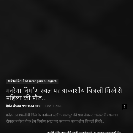
सारंगढ़ बिलाईगढ़ sarangarh bilaigarh
मनरेगा निर्माण स्थल पर आकाशीय बिजली गिरने से
महिला की मौत…
हेमंत वैष्णव 9131614309
-
June 3, 2026
0
मनेंद्रगढ़। एमसीबी जिले के वनांचल ब्लॉक भरतपुर की ग्राम पंचायत चरखर में मंगलवार
दोपहर मनरेगा चेक डेम निर्माण स्थल पर अचानक आकाशीय बिजली गिरने...