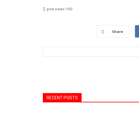
post views
1102
Share
RECENT POSTS