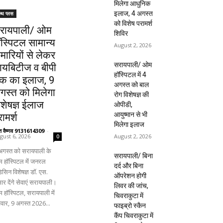
मिलेगा आधुनिक
इलाज, 4 अगस्त
ल्थ प्लस
को विशेष परामर्श
रायपाली/ ओम
शिविर
ॉस्पिटल सामान्य
August 2, 2026
ीमारियों से लेकर
सरायपाली/ ओम
ायबिटीज व बीपी
हॉस्पिटल में 4
क का इलाज, 9
अगस्त को बाल
गस्त को मिलेगा
रोग विशेषज्ञ की
िशेषज्ञ ईलाज
ओपीडी,
आयुष्मान से भी
ामर्श
मिलेगा इलाज
ंत वैष्णव 9131614309
-
August 2, 2026
gust 6, 2026
0
अगस्त को सरायपाली के
सरायपाली/ बिना
 हॉस्पिटल में जनरल
दर्द और बिना
िसिन विशेषज्ञ डॉ. एस.
ऑपरेशन होगी
ार देंगे सेवाएं सरायपाली।
लिवर की जांच,
 हॉस्पिटल, सरायपाली में
चिवराकुटा में
िवार, 9 अगस्त 2026...
फाइब्रो स्कैन
कैंप चिवराकुटा में