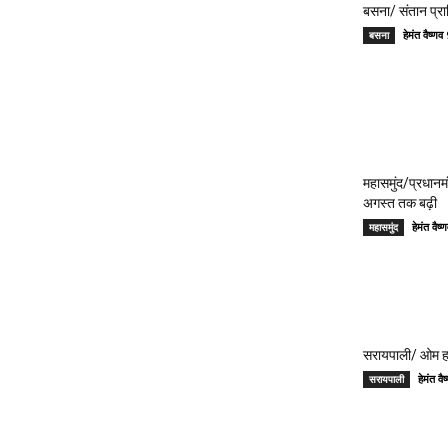
बसना/ संतान प्रा
हेमंत वैष्
बसना
महासमुंद/प्रधान
अगस्त तक बढ़ी
हेमंत वै
महासमुंद
सरायपाली/ ओम हॉस
हेमंत 
सरायपाली