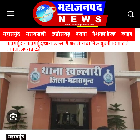
महासमुंद
सरायपाली
छत्तीसगढ़
बसना
नेशनल डेस्क
क्राइम
महासमुंद
महासमुंद/थाना खल्लारी क्षेत्र से नाबालिक युवती 10 माह से
लापता, अपराध दर्ज
महासमुंद