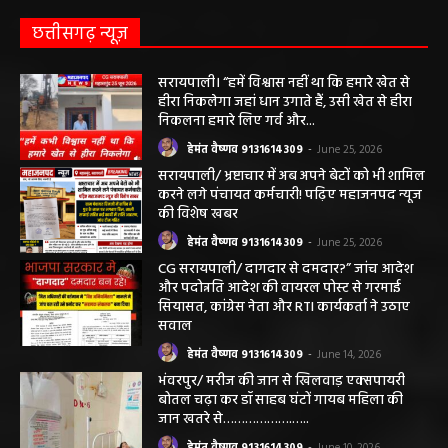
अगस्त तक बढ़ी
हेमंत वैष्णव 9131614309
-
August 2, 2026
छत्तीसगढ़ न्यूज़
सरायपाली। “हमें विश्वास नहीं था कि हमारे खेत से
हीरा निकलेगा जहां धान उगाते हैं, उसी खेत से हीरा
निकलना हमारे लिए गर्व और...
हेमंत वैष्णव 9131614309
-
June 25, 2026
सरायपाली/ भ्रष्टाचार में अब अपने बेटों को भी शामिल
करने लगे पंचायत कर्मचारी! पढ़िए महाजनपद न्यूज
की विशेष खबर
हेमंत वैष्णव 9131614309
-
June 25, 2026
CG सरायपाली/ दागदार से दमदार?” जांच आदेश
और पदोन्नति आदेश की वायरल पोस्ट से गरमाई
सियासत, कांग्रेस नेता और RTI कार्यकर्ता ने उठाए
सवाल
हेमंत वैष्णव 9131614309
-
June 14, 2026