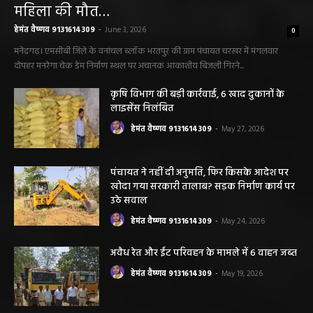
सारंगढ़ बिलाईगढ़ sarangarh bilaigarh
मनरेगा निर्माण स्थल पर आकाशीय बिजली गिरने से
महिला की मौत…
हेमंत वैष्णव 9131614309
-
June 3, 2026
0
मनेंद्रगढ़। एमसीबी जिले के वनांचल ब्लॉक भरतपुर की ग्राम पंचायत चरखर में मंगलवार
दोपहर मनरेगा चेक डेम निर्माण स्थल पर अचानक आकाशीय बिजली गिरने...
कृषि विभाग की बड़ी कार्रवाई, 6 खाद दुकानों के
लाइसेंस निलंबित
हेमंत वैष्णव 9131614309
-
May 27, 2026
पंचायत ने नहीं दी अनुमति, फिर किसके आदेश पर
खोदा गया सरकारी तालाब? सड़क निर्माण कार्य पर
उठे सवाल
हेमंत वैष्णव 9131614309
-
May 24, 2026
अवैध रेत और ईंट परिवहन के मामले में 6 वाहन जब्त