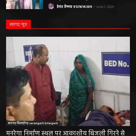
बलौदाबाजार पुलिस की बड़ी कामयाबी: साइबर
ठगी का शिकार हुई ग्रामीण महिला को वापस मिले ₹1
लाख, पुलिस ने दिखाई मुस्तैदी
हेमंत वैष्णव 9131614309
-
June 1, 2026
सारंगढ़ न्यूज़