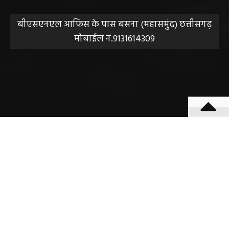
सुझाव, शिकायत या राय भेजने के लिए हमसे संपर्क करें।
संपादक हेमंत वैष्णव
बीएसएनएल आफिस के पास बसना (महासमुंद) छत्तीसगढ़
मोबाईल न.9131614309