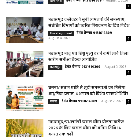
सरायपाली/ ओम हॉस्पिटल सामान्य बीमारियों से
लेकर डायबिटीज व बीपी तक का इलाज, 9 अगस्त
को मिलेगा विशेषज्ञ ईलाज परामर्श
हेमंत वैष्णव 9131614309
-
August 6, 2026
हेल्थ प्लस
0
महासमुंद कलेक्टर ने सुनी आमजनों की समस्याएं,
संबंधित विभागों को त्वरित निराकरण के दिए निर्देश
हेमंत वैष्णव 9131614309
-
Uncategorized
August 4, 2026
0
महासमुंद मातृ एवं शिशु मृत्यु दर में कमी लाने जिला
स्तरीय समीक्षा बैठक आयोजित
हेमंत वैष्णव 9131614309
-
August 3, 2026
महासमुंद
0
बसना/ संतान प्राप्ति से जुड़ी समस्याओं का मिलेगा
आधुनिक इलाज, 4 अगस्त को विशेष परामर्श शिविर
हेमंत वैष्णव 9131614309
-
August 2, 2026
बसना
0