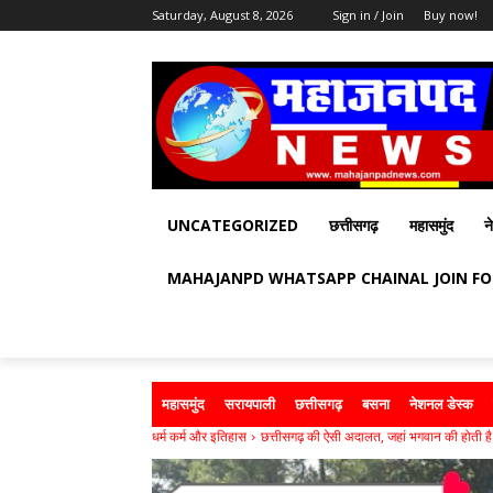
Saturday, August 8, 2026
Sign in / Join
Buy now!
UNCATEGORIZED
छत्तीसगढ़
महासमुंद
न
MAHAJANPD WHATSAPP CHAINAL JOIN F
महासमुंद
सरायपाली
छत्तीसगढ़
बसना
नेशनल डेस्क
धर्म कर्म और इतिहास
छत्तीसगढ़ की ऐसी अदालत, जहां भगवान की होती है प