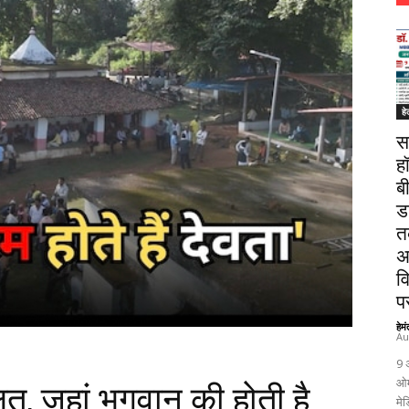
हे
स
ह
ब
ड
त
अ
व
पर
हेम
Au
9 
ओम
त, जहां भगवान की होती है
मेड