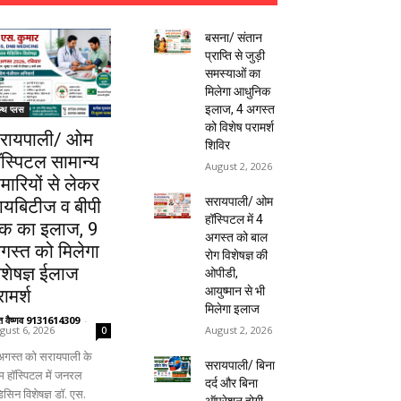
बसना/ संतान
प्राप्ति से जुड़ी
समस्याओं का
मिलेगा आधुनिक
इलाज, 4 अगस्त
ल्थ प्लस
को विशेष परामर्श
रायपाली/ ओम
शिविर
ॉस्पिटल सामान्य
August 2, 2026
ीमारियों से लेकर
सरायपाली/ ओम
ायबिटीज व बीपी
हॉस्पिटल में 4
क का इलाज, 9
अगस्त को बाल
गस्त को मिलेगा
रोग विशेषज्ञ की
िशेषज्ञ ईलाज
ओपीडी,
आयुष्मान से भी
ामर्श
मिलेगा इलाज
ंत वैष्णव 9131614309
-
August 2, 2026
gust 6, 2026
0
अगस्त को सरायपाली के
सरायपाली/ बिना
 हॉस्पिटल में जनरल
दर्द और बिना
िसिन विशेषज्ञ डॉ. एस.
ऑपरेशन होगी