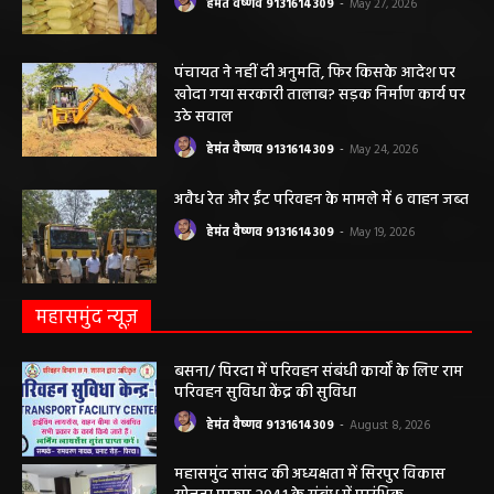
कृषि विभाग की बड़ी कार्रवाई, 6 खाद दुकानों के
लाइसेंस निलंबित
हेमंत वैष्णव 9131614309
-
May 27, 2026
पंचायत ने नहीं दी अनुमति, फिर किसके आदेश पर
खोदा गया सरकारी तालाब? सड़क निर्माण कार्य पर
उठे सवाल
हेमंत वैष्णव 9131614309
-
May 24, 2026
अवैध रेत और ईंट परिवहन के मामले में 6 वाहन जब्त
हेमंत वैष्णव 9131614309
-
May 19, 2026
महासमुंद न्यूज़
बसना/ पिरदा में परिवहन संबंधी कार्यों के लिए राम
परिवहन सुविधा केंद्र की सुविधा
हेमंत वैष्णव 9131614309
-
August 8, 2026