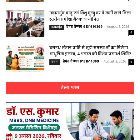
संबंधित विभागों को त्वरित निराकरण के दिए निर्देश
हेमंत वैष्णव 9131614309
-
Uncategorized
August 4, 2026
0
महासमुंद मातृ एवं शिशु मृत्यु दर में कमी लाने जिला
स्तरीय समीक्षा बैठक आयोजित
हेमंत वैष्णव 9131614309
-
August 3, 2026
महासमुंद
0
बसना/ संतान प्राप्ति से जुड़ी समस्याओं का मिलेगा
आधुनिक इलाज, 4 अगस्त को विशेष परामर्श शिविर
हेमंत वैष्णव 9131614309
-
August 2, 2026
बसना
0
हेल्थ प्लस