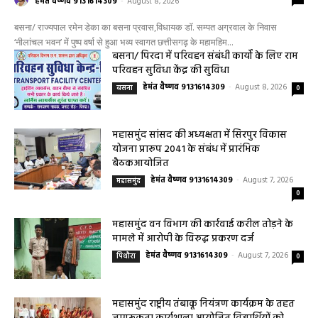
प्रवास,विधायक डॉ. सम्पत अग्रवाल के निवास
‘नीलांचल भवन’ में पुष्प वर्षा से हुआ भव्य स्वागत
0
हेमंत वैष्णव 9131614309
-
August 8, 2026
बसना/ राज्यपाल रमेन डेका का बसना प्रवास,विधायक डॉ. सम्पत अग्रवाल के निवास
‘नीलांचल भवन’ में पुष्प वर्षा से हुआ भव्य स्वागत छत्तीसगढ़ के महामहिम...
बसना/ पिरदा में परिवहन संबंधी कार्यों के लिए राम
परिवहन सुविधा केंद्र की सुविधा
हेमंत वैष्णव 9131614309
-
August 8, 2026
बसना
0
महासमुंद सांसद की अध्यक्षता में सिरपुर विकास
योजना प्रारूप 2041 के संबंध में प्रारंभिक
बैठकआयोजित
हेमंत वैष्णव 9131614309
-
August 7, 2026
महासमुंद
0
महासमुंद वन विभाग की कार्रवाई करील तोड़ने के
मामले में आरोपी के विरुद्ध प्रकरण दर्ज
हेमंत वैष्णव 9131614309
-
August 7, 2026
पिथौरा
0