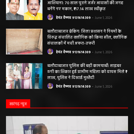
ठेका मजदूर की मौत हो गई। मृतक की...
बलौदाबाजार के स्वच्छता कर्मियों को मिलेगा नया
आशियाना: 70 साल पुराने जर्जर आवासों की जगह
बनेंगे नए मकान, ₹117.14 लाख स्वीकृत
हेमंत वैष्णव 9131614309
-
June 1, 2026
बलौदाबाजार ब्रेकिंग: जिला प्रशासन ने नियमों के
विरुद्ध संचालित क्लीनिक को किया सील, क्लीनिक
संचालकों में मची अफरा-तफरी
हेमंत वैष्णव 9131614309
-
June 1, 2026
बलौदाबाजार पुलिस की बड़ी कामयाबी: साइबर
ठगी का शिकार हुई ग्रामीण महिला को वापस मिले ₹1
लाख, पुलिस ने दिखाई मुस्तैदी
हेमंत वैष्णव 9131614309
-
June 1, 2026
सारंगढ़ न्यूज़