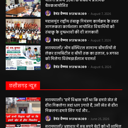
महासमुंद सांसद की अध्यक्षता में सिरपुर विकास
योजना प्रारूप 2041 के संबंध में प्रारंभिक
बैठकआयोजित
हेमंत वैष्णव 9131614309
-
August 7, 2026
महासमुंद राष्ट्रीय तंबाकू नियंत्रण कार्यक्रम के तहत
जागरूकता कार्यशाला आयोजित विद्यार्थियों को
तंबाकू के दुष्प्रभावों की दी जानकारी
हेमंत वैष्णव 9131614309
-
August 7, 2026
सरायपाली/ ओम हॉस्पिटल सामान्य बीमारियों से
लेकर डायबिटीज व बीपी तक का इलाज, 9 अगस्त
को मिलेगा विशेषज्ञ ईलाज परामर्श
हेमंत वैष्णव 9131614309
-
August 6, 2026
छत्तीसगढ़ न्यूज़
सरायपाली। “हमें विश्वास नहीं था कि हमारे खेत से
हीरा निकलेगा जहां धान उगाते हैं, उसी खेत से हीरा
निकलना हमारे लिए गर्व और...