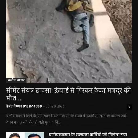
बलौदा बाजार
सीमेंट संयंत्र हादसा: ऊंचाई से गिरकर ठेका मजदूर की
मौत….
हेमंत वैष्णव 9131614309
-
June 9, 2026
0
बलौदाबाजार। जिले के ग्राम रवान स्थित एक सीमेंट संयंत्र में ऊंचाई से गिरने के कारण एक