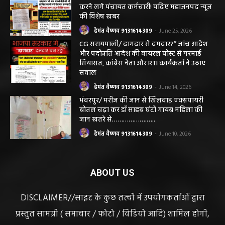
हेमंत वैष्णव 9131614309
-
June 25, 2026
सरायपाली/ भ्रष्टाचार में अब अपने बेटों को भी शामिल
करने लगे पंचायत कर्मचारी! पढ़िए महाजनपद न्यूज
की विशेष खबर
हेमंत वैष्णव 9131614309
-
June 25, 2026
CG सरायपाली/ दागदार से दमदार?” जांच आदेश
और पदोन्नति आदेश की वायरल पोस्ट से गरमाई
सियासत, कांग्रेस नेता और RTI कार्यकर्ता ने उठाए
सवाल
हेमंत वैष्णव 9131614309
-
June 14, 2026
भंवरपुर/ मरीज की जान से खिलवाड़ एक्सपायरी
बोतल चढ़ा कर डॉ साहब घंटों गायब महिला की
जान खतरे से……………….…..
हेमंत वैष्णव 9131614309
-
June 10, 2026
ABOUT US