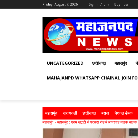
Friday, August 7, 2026
Sign in / Join
Buy now!
UNCATEGORIZED
छत्तीसगढ़
महासमुंद
न
MAHAJANPD WHATSAPP CHAINAL JOIN F
महासमुंद
सरायपाली
छत्तीसगढ़
बसना
नेशनल डेस्क
महासमुंद
महासमुंद : ग्राम खट्टी से परसदा रोड में लापरवाह बाइक चालक न