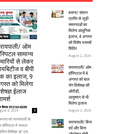
बसना/ संतान
प्राप्ति से जुड़ी
समस्याओं का
मिलेगा आधुनिक
इलाज, 4 अगस्त
ल्थ प्लस
को विशेष परामर्श
रायपाली/ ओम
शिविर
ॉस्पिटल सामान्य
August 2, 2026
ीमारियों से लेकर
सरायपाली/ ओम
ायबिटीज व बीपी
हॉस्पिटल में 4
क का इलाज, 9
अगस्त को बाल
गस्त को मिलेगा
रोग विशेषज्ञ की
िशेषज्ञ ईलाज
ओपीडी,
आयुष्मान से भी
ामर्श
मिलेगा इलाज
ंत वैष्णव 9131614309
-
August 2, 2026
gust 6, 2026
0
अगस्त को सरायपाली के
सरायपाली/ बिना
 हॉस्पिटल में जनरल
दर्द और बिना
िसिन विशेषज्ञ डॉ. एस.
ऑपरेशन होगी