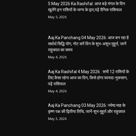
मनरेगा निर्माण स्थल पर आकाशीय बिजली गिरने से
महिला की मौत…
हेमंत वैष्णव 9131614309
-
June 3, 2026
0
मनेंद्रगढ़। एमसीबी जिले के वनांचल ब्लॉक भरतपुर की ग्राम पंचायत चरखर में मंगलवार
दोपहर मनरेगा चेक डेम निर्माण स्थल पर अचानक आकाशीय बिजली गिरने...
कृषि विभाग की बड़ी कार्रवाई, 6 खाद दुकानों के
लाइसेंस निलंबित
हेमंत वैष्णव 9131614309
-
May 27, 2026
पंचायत ने नहीं दी अनुमति, फिर किसके आदेश पर
खोदा गया सरकारी तालाब? सड़क निर्माण कार्य पर
उठे सवाल
हेमंत वैष्णव 9131614309
-
May 24, 2026
अवैध रेत और ईंट परिवहन के मामले में 6 वाहन जब्त
हेमंत वैष्णव 9131614309
-
May 19, 2026