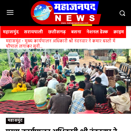
महासमुंद
सरायपाली
छत्तीसगढ़
बसना
नेशनल डेस्क
क्राइम
महासमुंद
मुख्य कार्यपालन अधिकारी श्री नंदनवार ने कमार बस्ती में
चौपाल लगाकर सुनी...
महासमुंद