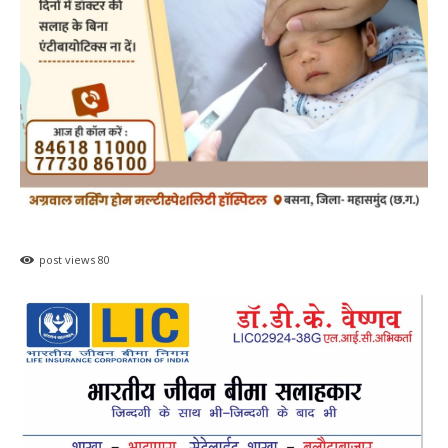
हेमंत वैष्णव 9131614309
-
August 7, 2026
महासमुंद
0
महासमुंद वन विभाग की कार्रवाई करील तोड़ने के
मामले में आरोपी के विरुद्ध प्रकरण दर्ज
हेमंत वैष्णव 9131614309
-
August 7, 2026
पिथौरा
0
महासमुंद राष्ट्रीय तंबाकू नियंत्रण कार्यक्रम के तहत
जागरूकता कार्यशाला आयोजित विद्यार्थियों को
तंबाकू के दुष्प्रभावों की दी जानकारी
हेमंत वैष्णव 9131614309
-
Uncategorized
August 7, 2026
0
महासमुंद खाद्य सुरक्षा विभाग द्वारा पिथौरा एवं
बागबाहरा में किया औचक निरीक्षण खाद्य पदार्थों की
गुणवत्ता एवं स्वच्छता को लेकर आवश्यक
सावधानियां बरतने के...
हेमंत वैष्णव 9131614309
-
CG बागबाहरा
August 7, 2026
0