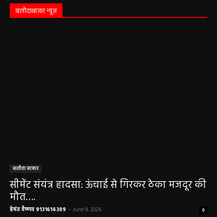
महासमुंद न्यूज़
बसना/ पिरदा में परिवहन संबंधी कार्यों के लिए राम
परिवहन सुविधा केंद्र की सुविधा
हेमंत वैष्णव 9131614309
-
August 8, 2026
महासमुंद सांसद की अध्यक्षता में सिरपुर विकास
योजना प्रारूप 2041 के संबंध में प्रारंभिक
बैठकआयोजित
हेमंत वैष्णव 9131614309
-
August 7, 2026
महासमुंद राष्ट्रीय तंबाकू नियंत्रण कार्यक्रम के तहत
जागरूकता कार्यशाला आयोजित विद्यार्थियों को
तंबाकू के दुष्प्रभावों की दी जानकारी
हेमंत वैष्णव 9131614309
-
August 7, 2026
सरायपाली/ ओम हॉस्पिटल सामान्य बीमारियों से
लेकर डायबिटीज व बीपी तक का इलाज, 9 अगस्त
को मिलेगा विशेषज्ञ ईलाज परामर्श
हेमंत वैष्णव 9131614309
-
August 6, 2026