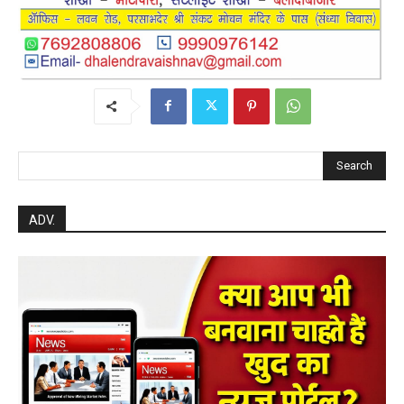
सरायपाली/ ओम हॉस्पिटल सामान्य बीमारियों से
लेकर डायबिटीज व बीपी तक का इलाज, 9 अगस्त
को मिलेगा विशेषज्ञ ईलाज परामर्श
हेमंत वैष्णव 9131614309
-
August 6, 2026
हेल्थ प्लस
0
महासमुंद कलेक्टर ने सुनी आमजनों की समस्याएं,
संबंधित विभागों को त्वरित निराकरण के दिए निर्देश
हेमंत वैष्णव 9131614309
-
Uncategorized
August 4, 2026
0
महासमुंद मातृ एवं शिशु मृत्यु दर में कमी लाने जिला
स्तरीय समीक्षा बैठक आयोजित
हेमंत वैष्णव 9131614309
-
August 3, 2026
महासमुंद
0
बसना/ संतान प्राप्ति से जुड़ी समस्याओं का मिलेगा
आधुनिक इलाज, 4 अगस्त को विशेष परामर्श शिविर
हेमंत वैष्णव 9131614309
-
August 2, 2026
बसना
0