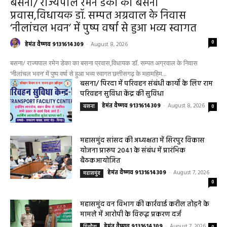
हेमंत वैष्णव 9131614309
-
August 6, 2026
0
9 अगस्त को सरायपाली के ओम हॉस्पिटल में जनरल मेडिसिन विशेषज्ञ डॉ. एस. कुमार देंगे
सेवाएं सरायपाली। ओम हॉस्पिटल, सरायपाली में रविवार, 9 अगस्त 2026...
बसना/ संतान प्राप्ति से जुड़ी समस्याओं का मिलेगा
आधुनिक इलाज, 4 अगस्त को विशेष परामर्श शिविर
August 2, 2026
सरायपाली/ ओम हॉस्पिटल में 4 अगस्त को बाल रोग
विशेषज्ञ की ओपीडी, आयुष्मान से भी मिलेगा इलाज
August 2, 2026
सरायपाली/ बिना दर्द और बिना ऑपरेशन होगी
लिवर की जांच, चिवराकुटा में फाइब्रो स्कैन कैंप
चिवराकुटा में 2 अगस्त को लगेगा अत्याधुनिक
फाइब्रो स्कैन...
August 1, 2026