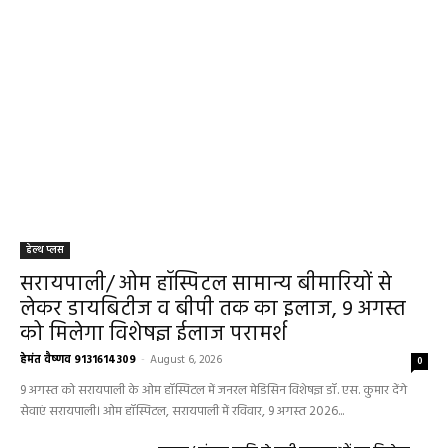
Aaj Ka Panchang 03 May 2026: ज्येष्ठ माह के
कृष्ण पक्ष की द्वितीया तिथि, जानें-शुभ मुहूर्त और राहुकाल
May 3, 2026
बलौदाबाज़ार न्यूज़