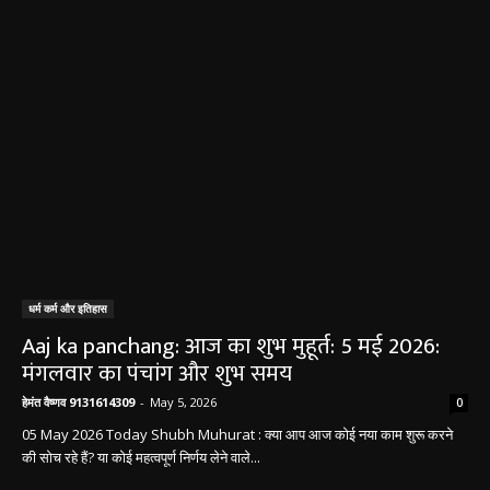
लाख, पुलिस ने दिखाई मुस्तैदी
हेमंत वैष्णव 9131614309
-
June 1, 2026
सारंगढ़ न्यूज़
सारंगढ़ बिलाईगढ़ sarangarh bilaigarh