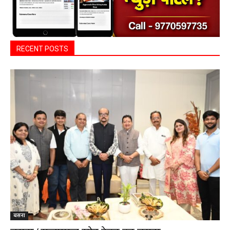
हेल्थ प्लस
हेल्थ प्लस
सरायपाली/ ओम हॉस्पिटल सामान्य बीमारियों से
लेकर डायबिटीज व बीपी तक का इलाज, 9 अगस्त
को मिलेगा विशेषज्ञ ईलाज परामर्श