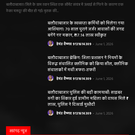
छत्तीसगढ़ न्यूज़
सरायपाली। “हमें विश्वास नहीं था कि हमारे खेत से
हीरा निकलेगा जहां धान उगाते हैं, उसी खेत से हीरा
निकलना हमारे लिए गर्व और...
हेमंत वैष्णव 9131614309
-
June 25, 2026
सरायपाली/ भ्रष्टाचार में अब अपने बेटों को भी शामिल
करने लगे पंचायत कर्मचारी! पढ़िए महाजनपद न्यूज
की विशेष खबर
हेमंत वैष्णव 9131614309
-
June 25, 2026
CG सरायपाली/ दागदार से दमदार?” जांच आदेश
और पदोन्नति आदेश की वायरल पोस्ट से गरमाई
सियासत, कांग्रेस नेता और RTI कार्यकर्ता ने उठाए
सवाल
हेमंत वैष्णव 9131614309
-
June 14, 2026
भंवरपुर/ मरीज की जान से खिलवाड़ एक्सपायरी
बोतल चढ़ा कर डॉ साहब घंटों गायब महिला की
जान खतरे से……………….…..