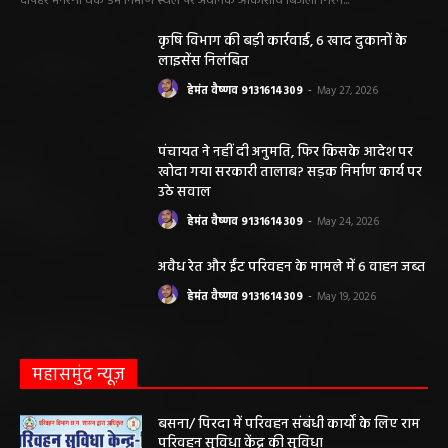
संपादक हेमंत वैष्णव
बीएसएनएल आफिस के पास बसना (महासमुंद) छत्तीसगढ़
मोबाईल न.9131614309