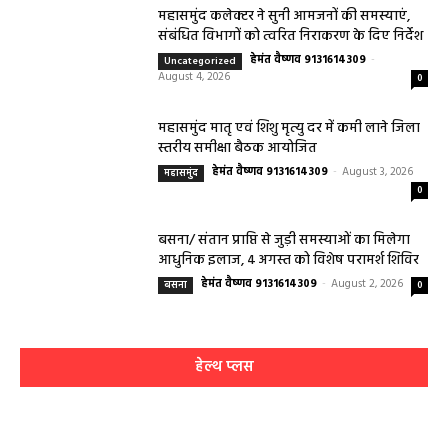
मंगलवार का पंचांग और शुभ समय
हेमंत वैष्णव 9131614309
-
May 5, 2026
0
05 May 2026 Today Shubh Muhurat : क्या आप आज कोई नया काम शुरू करने
की सोच रहे हैं? या कोई महत्वपूर्ण निर्णय लेने वाले...
5 May 2026 Ka Rashifal: आज बड़े मंगल के दिन
खुलेंगे इन राशियों के भाग्य के द्वार,पढ़ें दैनिक राशिफल
May 5, 2026
Aaj Ka Panchang 04 May 2026: आज बन रहा है
सर्वार्थ सिद्धि योग, नोट करें दिन के शुभ-अशुभ मुहूर्त, जानें
राहुकाल का समय
May 4, 2026
Aaj Ka Rashifal 4 May 2026 : सभी 12 राशियों के
लिए कैसा रहेगा आज का दिन, किसे होगा फायदा-नुकसान,
पढ़ें राशिफल
May 4, 2026