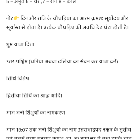
१ – काल २ – लाभ, ३ – उद्वेग ४ – शुभ
५ – अमृत ६ – चर ,७ – रोग ८ – काल
नोट
दिन और रात्रि के चौघड़िया का आरंभ क्रमशः सूर्योदय और
सूर्यास्त से होता है। प्रत्येक चौघड़िए की अवधि डेढ़ घंटा होती है।
शुभ यात्रा दिशा
उत्तर-पश्चिम (धनिया अथवा दलिया का सेवन कर यात्रा करें)
तिथि विशेष
द्वितीया तिथि का श्राद्ध आदि।
आज जन्मे शिशुओं का नामकरण