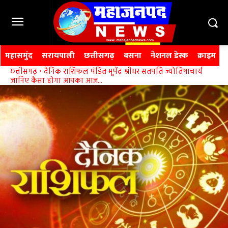
महासमुंद
सरायपाली
छत्तीसगढ़
बसना
नेशनल डेस्क
क्राइम
छत्तीसगढ़
दैनिक राशिफल पंडित भूपेंद्र श्रीधर सतपति ज्योतिषाचार्य
जानिए कैसा होगा आपका आज...