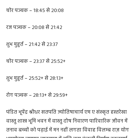
शुभ मुहूर्त – १८:२८ से १८:४५
चोर पञ्चक – १८:४५ से २०:०८
रज पञ्चक – २०:०८ से २१:४२
शुभ मुहूर्त – २१:४२ से २३:३७
चोर पञ्चक – २३:३७ से २५:५२+
शुभ मुहूर्त – २५:५२+ से २८:१३+
रोग पञ्चक – २८:१३+ से २९:५९+
पंडित भूपेंद्र श्रीधर सतपति ज्योतिषाचार्य एम ए संस्कृत हस्तरेखा