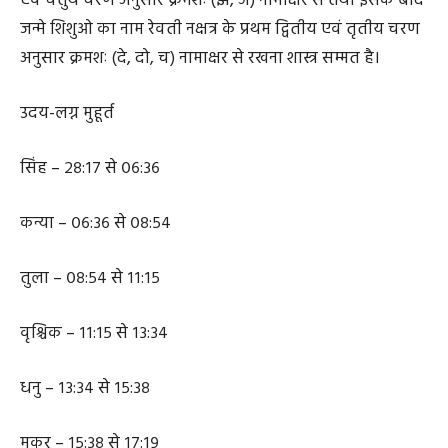
आज १८:०७ तक जन्मे शिशुओ का नाम उत्तराभाद्रपद नक्षत्र के तृतीय
एवं चतुर्थ चरण अनुसार क्रमशः (झ, ञ) नामाक्षर से तथा इसके बाद
जन्मे शिशुओ का नाम रेवती नक्षत्र के प्रथम द्वितीय एवं तृतीय चरण
अनुसार क्रमशः (दे, दो, च) नामाक्षर से रखना शास्त्र सम्मत है।
उदय-लग्न मुहूर्त
सिंह – २८:१७ से ०६:३६
कन्या – ०६:३६ से ०८:५४
तुला – ०८:५४ से ११:१५
वृश्चिक – ११:१५ से १३:३४