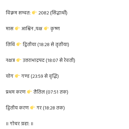
ऋतु:
शरद
शक सम्वत:
१९४७ (विश्वावसु)
विक्रम सम्वत:
२०८२ (सिद्धार्थी)
मास
आश्विन ,पक्ष
कृष्ण
तिथि
द्वितीया (१८:२८ से तृतीया)
नक्षत्र
उत्तराभाद्रपद (१८:०७ से रेवती)
योग
गण्ड (२३:५९ से वृद्धि)
प्रथम करण
तैतिल (०७:५१ तक)
द्वितीय करण
गर (१८:२८ तक)