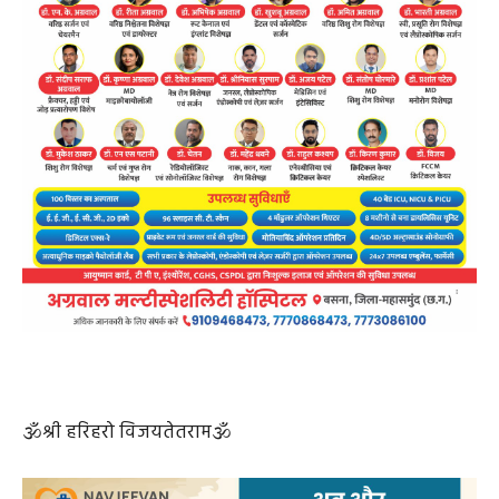
🕉श्री हरिहरो विजयतेतराम🕉