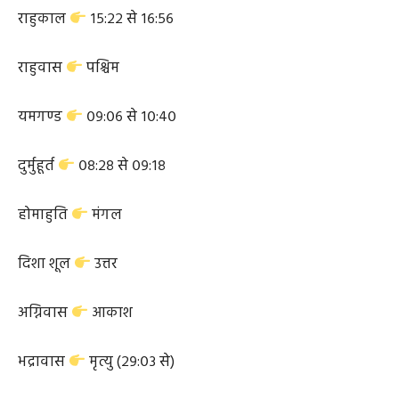
निशिता मुहूर्त
२३:५१ से २४:३७
राहुकाल
१५:२२ से १६:५६
राहुवास
पश्चिम
यमगण्ड
०९:०६ से १०:४०
दुर्मुहूर्त
०८:२८ से ०९:१८
होमाहुति
मंगल
दिशा शूल
उत्तर
अग्निवास
आकाश