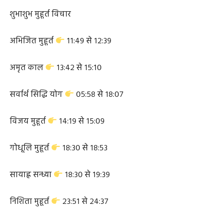
शुभाशुभ मुहूर्त विचार
अभिजित मुहूर्त
११:४९ से १२:३९
अमृत काल
१३:४२ से १५:१०
सर्वार्थ सिद्धि योग
०५:५८ से १८:०७
विजय मुहूर्त
१४:१९ से १५:०९
गोधूलि मुहूर्त
१८:३० से १८:५३
सायाह्न सन्ध्या
१८:३० से १९:३९