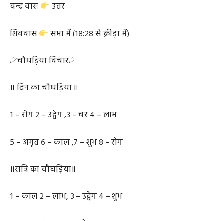
भद्रावास
मृत्यु (२९:०३ से)
चन्द्र वास
उत्तर
शिववास
सभा में (१८:२८ से क्रीड़ा में)
☄चौघड़िया विचार☄
॥ दिन का चौघड़िया ॥
१ – रोग २ – उद्वेग ,३ – चर ४ – लाभ
५ – अमृत ६ – काल ,७ – शुभ ८ – रोग
॥रात्रि का चौघड़िया॥