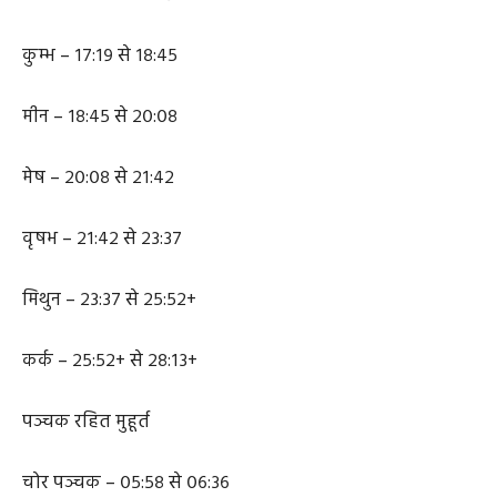
धनु – १३:३४ से १५:३८
मकर – १५:३८ से १७:१९
कुम्भ – १७:१९ से १८:४५
मीन – १८:४५ से २०:०८
मेष – २०:०८ से २१:४२
वृषभ – २१:४२ से २३:३७
मिथुन – २३:३७ से २५:५२+
कर्क – २५:५२+ से २८:१३+