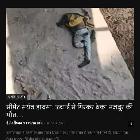
बलौदा बाजार
सीमेंट संयंत्र हादसा: ऊंचाई से गिरकर ठेका मजदूर की
मौत….
हेमंत वैष्णव 9131614309
-
June 9, 2026
0
बलौदाबाजार। जिले के ग्राम रवान स्थित एक सीमेंट संयंत्र में ऊंचाई से गिरने के कारण एक
ठेका मजदूर की मौत हो गई। मृतक की...