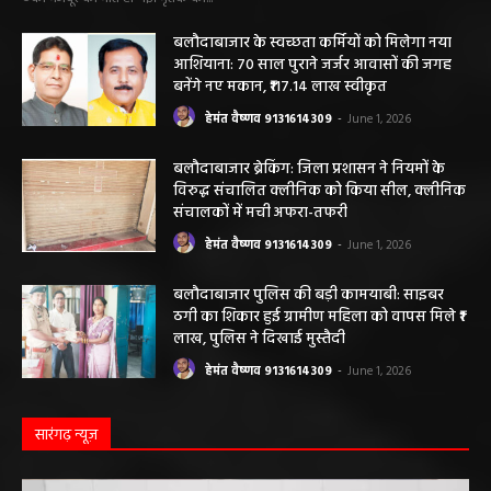
बलौदाबाजार के स्वच्छता कर्मियों को मिलेगा नया
आशियाना: 70 साल पुराने जर्जर आवासों की जगह
बनेंगे नए मकान, ₹117.14 लाख स्वीकृत
हेमंत वैष्णव 9131614309
-
June 1, 2026
बलौदाबाजार ब्रेकिंग: जिला प्रशासन ने नियमों के
विरुद्ध संचालित क्लीनिक को किया सील, क्लीनिक
संचालकों में मची अफरा-तफरी
हेमंत वैष्णव 9131614309
-
June 1, 2026
बलौदाबाजार पुलिस की बड़ी कामयाबी: साइबर
ठगी का शिकार हुई ग्रामीण महिला को वापस मिले ₹1
लाख, पुलिस ने दिखाई मुस्तैदी
हेमंत वैष्णव 9131614309
-
June 1, 2026
सारंगढ़ न्यूज़