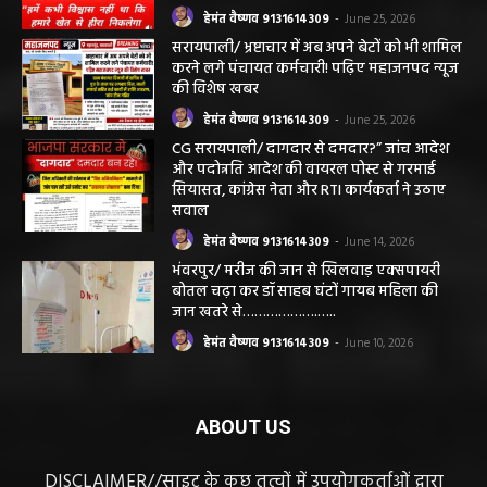
हेमंत वैष्णव 9131614309
-
June 25, 2026
सरायपाली/ भ्रष्टाचार में अब अपने बेटों को भी शामिल
करने लगे पंचायत कर्मचारी! पढ़िए महाजनपद न्यूज
की विशेष खबर
हेमंत वैष्णव 9131614309
-
June 25, 2026
CG सरायपाली/ दागदार से दमदार?” जांच आदेश
और पदोन्नति आदेश की वायरल पोस्ट से गरमाई
सियासत, कांग्रेस नेता और RTI कार्यकर्ता ने उठाए
सवाल
हेमंत वैष्णव 9131614309
-
June 14, 2026
भंवरपुर/ मरीज की जान से खिलवाड़ एक्सपायरी
बोतल चढ़ा कर डॉ साहब घंटों गायब महिला की
जान खतरे से……………….…..
हेमंत वैष्णव 9131614309
-
June 10, 2026
ABOUT US
DISCLAIMER//साइट के कुछ तत्वों में उपयोगकर्ताओं द्वारा