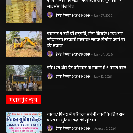
कृषि विभाग की बड़ी कार्रवाई, 6 खाद दुकानों के
लाइसेंस निलंबित
हेमंत वैष्णव 9131614309
-
May 27, 2026
पंचायत ने नहीं दी अनुमति, फिर किसके आदेश पर
खोदा गया सरकारी तालाब? सड़क निर्माण कार्य पर
उठे सवाल
हेमंत वैष्णव 9131614309
-
May 24, 2026
अवैध रेत और ईंट परिवहन के मामले में 6 वाहन जब्त
हेमंत वैष्णव 9131614309
-
May 19, 2026
महासमुंद न्यूज़
बसना/ पिरदा में परिवहन संबंधी कार्यों के लिए राम
परिवहन सुविधा केंद्र की सुविधा
हेमंत वैष्णव 9131614309
-
August 8, 2026