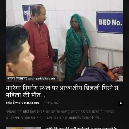
सारंगढ़ बिलाईगढ़ sarangarh bilaigarh
मनरेगा निर्माण स्थल पर आकाशीय बिजली गिरने से
महिला की मौत…
हेमंत वैष्णव 9131614309
-
June 3, 2026
0
मनेंद्रगढ़। एमसीबी जिले के वनांचल ब्लॉक भरतपुर की ग्राम पंचायत चरखर में मंगलवार
दोपहर मनरेगा चेक डेम निर्माण स्थल पर अचानक आकाशीय बिजली गिरने...