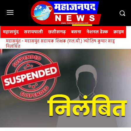
महासमुंद
सरायपाली
छत्तीसगढ़
बसना
नेशनल डेस्क
क्राइम
महासमुंद
महासमुंद सहायक शिक्षक (एल.बी.) ज्योतिष कुमार साहू
निलंबित