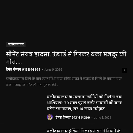
बलौदा बाजार
सीमेंट संयंत्र हादसा: ऊंचाई से गिरकर ठेका मजदूर की
मौत….
हेमंत वैष्णव 9131614309
-
June 9, 2026
0
बलौदाबाजार। जिले के ग्राम रवान स्थित एक सीमेंट संयंत्र में ऊंचाई से गिरने के कारण एक
ठेका मजदूर की मौत हो गई। मृतक की...
बलौदाबाजार के स्वच्छता कर्मियों को मिलेगा नया
आशियाना: 70 साल पुराने जर्जर आवासों की जगह
बनेंगे नए मकान, ₹117.14 लाख स्वीकृत
हेमंत वैष्णव 9131614309
-
June 1, 2026
बलौदाबाजार ब्रेकिंग: जिला प्रशासन ने नियमों के