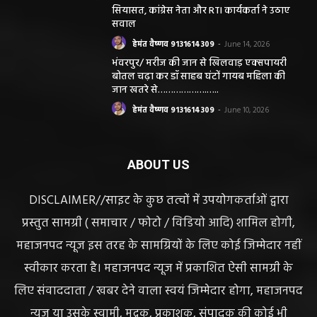
सियासत, कांग्रेस नेता और RTI कार्यकर्ता ने उठाए
सवाल
हेमंत वैष्णव 9131614309
-
June 14, 2026
भंवरपुर/ मरीज की जान से खिलवाड़ एक्सपायरी
बोतल चढ़ा कर डॉ साहब घंटों गायब महिला की
जान खतरे से……………….…..
हेमंत वैष्णव 9131614309
-
June 10, 2026
ABOUT US
DISCLAIMER//साइट के कुछ तत्वों में उपयोगकर्ताओं द्वारा
प्रस्तुत सामग्री ( समाचार / फोटो / विडियो आदि) शामिल होगी,
महाजनपद न्यूज इस तरह के सामग्रियों के लिए कोई जिम्मेदार नहीं
स्वीकार करता है। महाजनपद न्यूज में प्रकाशित ऐसी सामग्री के
लिए संवाददाता / खबर देने वाला स्वयं जिम्मेदार होगा, महाजनपद
न्यूज या उसके स्वामी, मुद्रक, प्रकाशक, संपादक की कोई भी