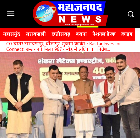
महासमुंद
सरायपाली
छत्तीसगढ़
बसना
नेशनल डेस्क
क्राइम
CG बस्तर नारायणपुर, बीजापुर, सुकमा कांकेर
Bastar Investor
Connect: बस्तर को मिला 967 करोड़ से अधिक का निवेश...