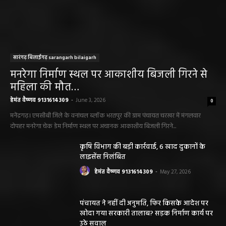
सारंगढ़ बिलाईगढ़ sarangarh bilaigarh
मनरेगा निर्माण स्थल पर आकाशीय बिजली गिरने से
महिला की मौत…
हेमंत वैष्णव 9131614309
-
June 3, 2026
0
मनेंद्रगढ़। एमसीबी जिले के वनांचल ब्लॉक भरतपुर की ग्राम पंचायत चरखर में मंगलवार
दोपहर मनरेगा चेक डेम निर्माण स्थल पर अचानक आकाशीय बिजली गिरने...
कृषि विभाग की बड़ी कार्रवाई, 6 खाद दुकानों के
लाइसेंस निलंबित
हेमंत वैष्णव 9131614309
-
May 27, 2026
पंचायत ने नहीं दी अनुमति, फिर किसके आदेश पर
खोदा गया सरकारी तालाब? सड़क निर्माण कार्य पर
उठे सवाल