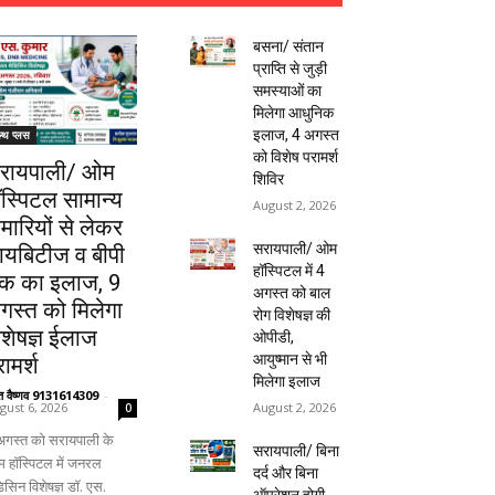
बसना/ संतान
प्राप्ति से जुड़ी
समस्याओं का
मिलेगा आधुनिक
इलाज, 4 अगस्त
ल्थ प्लस
को विशेष परामर्श
रायपाली/ ओम
शिविर
ॉस्पिटल सामान्य
August 2, 2026
ीमारियों से लेकर
सरायपाली/ ओम
ायबिटीज व बीपी
हॉस्पिटल में 4
क का इलाज, 9
अगस्त को बाल
गस्त को मिलेगा
रोग विशेषज्ञ की
िशेषज्ञ ईलाज
ओपीडी,
आयुष्मान से भी
ामर्श
मिलेगा इलाज
ंत वैष्णव 9131614309
-
August 2, 2026
gust 6, 2026
0
अगस्त को सरायपाली के
सरायपाली/ बिना
 हॉस्पिटल में जनरल
दर्द और बिना
िसिन विशेषज्ञ डॉ. एस.
ऑपरेशन होगी