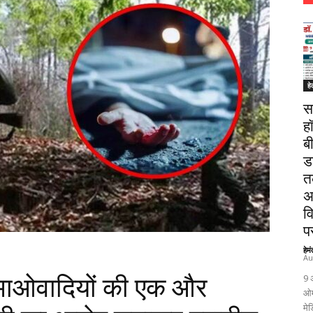
हे
स
ह
ब
ड
त
अ
व
पर
हेम
Au
9 
ाओवादियों की एक और
ओम
मेड