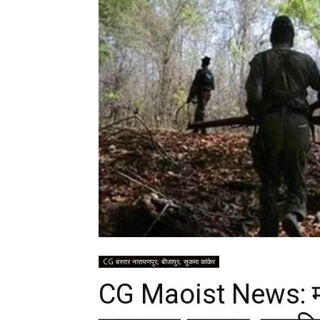
CG बस्तर नारायणपुर, बीजापुर, सुकमा कांकेर
CG Maoist News: म