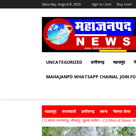
Saturday, August 8, 2026
Sign in / Join
Buy now!
UNCATEGORIZED
छत्तीसगढ़
महासमुंद
न
MAHAJANPD WHATSAPP CHAINAL JOIN F
महासमुंद
सरायपाली
छत्तीसगढ़
बसना
नेशनल डेस्क
CG बस्तर नारायणपुर, बीजापुर, सुकमा कांकेर
CG Maoist News: माओवा