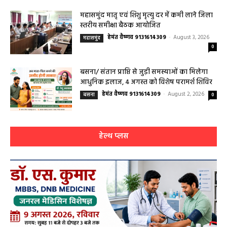
महासमुंद कलेक्टर ने सुनी आमजनों की समस्याएं,
संबंधित विभागों को त्वरित निराकरण के दिए निर्देश
हेमंत वैष्णव 9131614309
-
Uncategorized
August 4, 2026
0
महासमुंद मातृ एवं शिशु मृत्यु दर में कमी लाने जिला
स्तरीय समीक्षा बैठक आयोजित
हेमंत वैष्णव 9131614309
-
August 3, 2026
महासमुंद
0
बसना/ संतान प्राप्ति से जुड़ी समस्याओं का मिलेगा
आधुनिक इलाज, 4 अगस्त को विशेष परामर्श शिविर
हेमंत वैष्णव 9131614309
-
August 2, 2026
बसना
0
हेल्थ प्लस