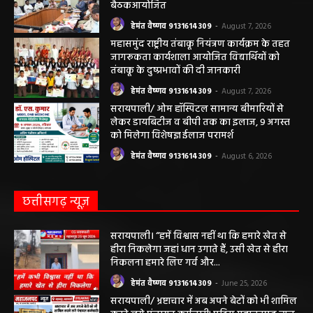
हेमंत वैष्णव 9131614309
-
August 8, 2026
महासमुंद सांसद की अध्यक्षता में सिरपुर विकास
योजना प्रारूप 2041 के संबंध में प्रारंभिक
बैठकआयोजित
हेमंत वैष्णव 9131614309
-
August 7, 2026
महासमुंद राष्ट्रीय तंबाकू नियंत्रण कार्यक्रम के तहत
जागरूकता कार्यशाला आयोजित विद्यार्थियों को
तंबाकू के दुष्प्रभावों की दी जानकारी
हेमंत वैष्णव 9131614309
-
August 7, 2026
सरायपाली/ ओम हॉस्पिटल सामान्य बीमारियों से
लेकर डायबिटीज व बीपी तक का इलाज, 9 अगस्त
को मिलेगा विशेषज्ञ ईलाज परामर्श
हेमंत वैष्णव 9131614309
-
August 6, 2026
छत्तीसगढ़ न्यूज़
सरायपाली। “हमें विश्वास नहीं था कि हमारे खेत से
हीरा निकलेगा जहां धान उगाते हैं, उसी खेत से हीरा