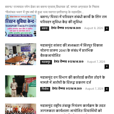
प्रवास,विधायक डॉ. सम्पत अग्रवाल के निवास
‘नीलांचल भवन’ में पुष्प वर्षा से हुआ भव्य स्वागत
0
हेमंत वैष्णव 9131614309
-
August 8, 2026
बसना/ राज्यपाल रमेन डेका का बसना प्रवास,विधायक डॉ. सम्पत अग्रवाल के निवास
‘नीलांचल भवन’ में पुष्प वर्षा से हुआ भव्य स्वागत छत्तीसगढ़ के महामहिम...
बसना/ पिरदा में परिवहन संबंधी कार्यों के लिए राम
परिवहन सुविधा केंद्र की सुविधा
हेमंत वैष्णव 9131614309
-
August 8, 2026
बसना
0
महासमुंद सांसद की अध्यक्षता में सिरपुर विकास
योजना प्रारूप 2041 के संबंध में प्रारंभिक
बैठकआयोजित
हेमंत वैष्णव 9131614309
-
August 7, 2026
महासमुंद
0
महासमुंद वन विभाग की कार्रवाई करील तोड़ने के
मामले में आरोपी के विरुद्ध प्रकरण दर्ज
हेमंत वैष्णव 9131614309
-
August 7, 2026
पिथौरा
0