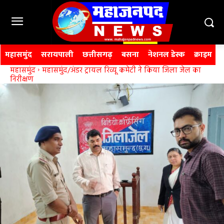
महासमुंद
सरायपाली
छत्तीसगढ़
बसना
नेशनल डेस्क
क्राइम
महासमुंद
महासमुंद/अंडर ट्रायल रिव्यू कमेटी ने किया जिला जेल का
निरीक्षण