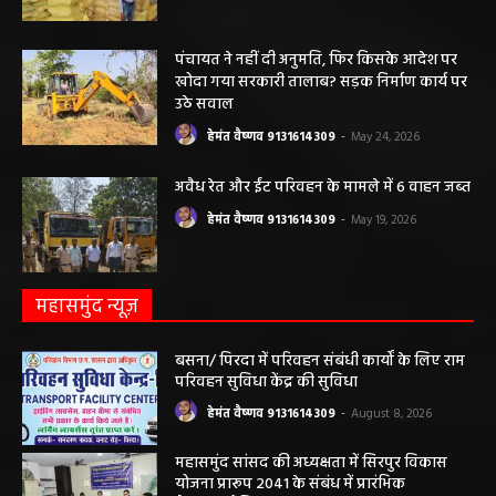
कृषि विभाग की बड़ी कार्रवाई, 6 खाद दुकानों के
लाइसेंस निलंबित
हेमंत वैष्णव 9131614309
-
May 27, 2026
पंचायत ने नहीं दी अनुमति, फिर किसके आदेश पर
खोदा गया सरकारी तालाब? सड़क निर्माण कार्य पर
उठे सवाल
हेमंत वैष्णव 9131614309
-
May 24, 2026
अवैध रेत और ईंट परिवहन के मामले में 6 वाहन जब्त
हेमंत वैष्णव 9131614309
-
May 19, 2026
महासमुंद न्यूज़
बसना/ पिरदा में परिवहन संबंधी कार्यों के लिए राम
परिवहन सुविधा केंद्र की सुविधा