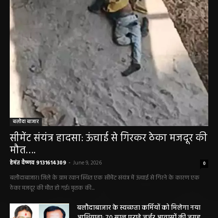
बलौदाबाज़ार न्यूज़
बलौदा बाजार
सीमेंट संयंत्र हादसा: ऊंचाई से गिरकर ठेका मजदूर की
मौत….
हेमंत वैष्णव 9131614309
-
June 9, 2026
0
बलौदाबाजार। जिले के ग्राम रवान स्थित एक सीमेंट संयंत्र में ऊंचाई से गिरने के कारण एक