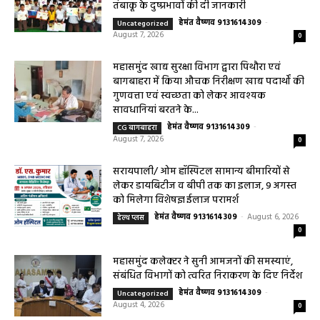
महासमुंद राष्ट्रीय तंबाकू नियंत्रण कार्यक्रम के तहत
जागरूकता कार्यशाला आयोजित विद्यार्थियों को
तंबाकू के दुष्प्रभावों की दी जानकारी
हेमंत वैष्णव 9131614309
-
Uncategorized
August 7, 2026
0
महासमुंद खाद्य सुरक्षा विभाग द्वारा पिथौरा एवं
बागबाहरा में किया औचक निरीक्षण खाद्य पदार्थों की
गुणवत्ता एवं स्वच्छता को लेकर आवश्यक
सावधानियां बरतने के...
हेमंत वैष्णव 9131614309
-
CG बागबाहरा
August 7, 2026
0
सरायपाली/ ओम हॉस्पिटल सामान्य बीमारियों से
लेकर डायबिटीज व बीपी तक का इलाज, 9 अगस्त
को मिलेगा विशेषज्ञ ईलाज परामर्श
हेमंत वैष्णव 9131614309
-
August 6, 2026
हेल्थ प्लस
0