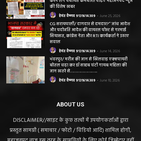
निकलना हमारे लिए गर्व और...
हेमंत वैष्णव 9131614309
-
June 25, 2026
सरायपाली/ भ्रष्टाचार में अब अपने बेटों को भी शामिल
करने लगे पंचायत कर्मचारी! पढ़िए महाजनपद न्यूज
की विशेष खबर
हेमंत वैष्णव 9131614309
-
June 25, 2026
CG सरायपाली/ दागदार से दमदार?” जांच आदेश
और पदोन्नति आदेश की वायरल पोस्ट से गरमाई
सियासत, कांग्रेस नेता और RTI कार्यकर्ता ने उठाए
सवाल
हेमंत वैष्णव 9131614309
-
June 14, 2026
भंवरपुर/ मरीज की जान से खिलवाड़ एक्सपायरी
बोतल चढ़ा कर डॉ साहब घंटों गायब महिला की
जान खतरे से……………….…..
हेमंत वैष्णव 9131614309
-
June 10, 2026
ABOUT US