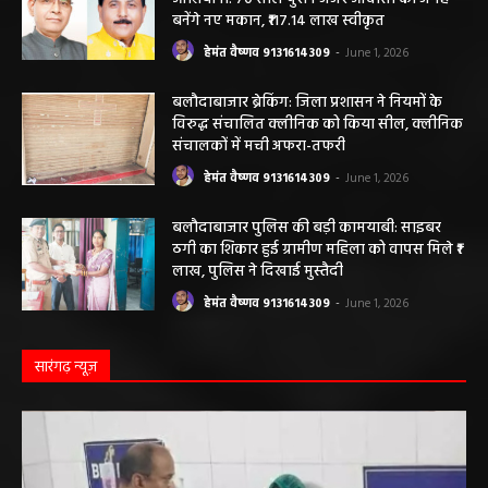
ठेका मजदूर की मौत हो गई। मृतक की...
बलौदाबाजार के स्वच्छता कर्मियों को मिलेगा नया
आशियाना: 70 साल पुराने जर्जर आवासों की जगह
बनेंगे नए मकान, ₹117.14 लाख स्वीकृत
हेमंत वैष्णव 9131614309
-
June 1, 2026
बलौदाबाजार ब्रेकिंग: जिला प्रशासन ने नियमों के
विरुद्ध संचालित क्लीनिक को किया सील, क्लीनिक
संचालकों में मची अफरा-तफरी
हेमंत वैष्णव 9131614309
-
June 1, 2026
बलौदाबाजार पुलिस की बड़ी कामयाबी: साइबर
ठगी का शिकार हुई ग्रामीण महिला को वापस मिले ₹1
लाख, पुलिस ने दिखाई मुस्तैदी
हेमंत वैष्णव 9131614309
-
June 1, 2026
सारंगढ़ न्यूज़