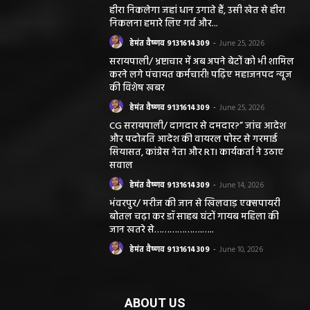
हीरा निकलेगा जहां धान उगाते हैं, उसी खेत से हीरा
निकलना हमारे लिए गर्व और...
हेमंत वैष्णव 9131614309
-
June 25, 2026
सरायपाली/ भ्रष्टाचार में अब अपने बेटों को भी शामिल
करने लगे पंचायत कर्मचारी! पढ़िए महाजनपद न्यूज
की विशेष खबर
हेमंत वैष्णव 9131614309
-
June 25, 2026
CG सरायपाली/ दागदार से दमदार?” जांच आदेश
और पदोन्नति आदेश की वायरल पोस्ट से गरमाई
सियासत, कांग्रेस नेता और RTI कार्यकर्ता ने उठाए
सवाल
हेमंत वैष्णव 9131614309
-
June 14, 2026
भंवरपुर/ मरीज की जान से खिलवाड़ एक्सपायरी
बोतल चढ़ा कर डॉ साहब घंटों गायब महिला की
जान खतरे से……………….…..
हेमंत वैष्णव 9131614309
-
June 10, 2026
ABOUT US