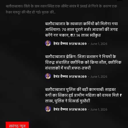
बलौदाबाजार। जिले के ग्राम रवान स्थित एक सीमेंट संयंत्र में ऊंचाई से गिरने के कारण एक
ठेका मजदूर की मौत हो गई। मृतक की...
बलौदाबाजार के स्वच्छता कर्मियों को मिलेगा नया
आशियाना: 70 साल पुराने जर्जर आवासों की जगह
बनेंगे नए मकान, ₹117.14 लाख स्वीकृत
हेमंत वैष्णव 9131614309
-
June 1, 2026
बलौदाबाजार ब्रेकिंग: जिला प्रशासन ने नियमों के
विरुद्ध संचालित क्लीनिक को किया सील, क्लीनिक
संचालकों में मची अफरा-तफरी
हेमंत वैष्णव 9131614309
-
June 1, 2026
बलौदाबाजार पुलिस की बड़ी कामयाबी: साइबर
ठगी का शिकार हुई ग्रामीण महिला को वापस मिले ₹1
लाख, पुलिस ने दिखाई मुस्तैदी
हेमंत वैष्णव 9131614309
-
June 1, 2026
सारंगढ़ न्यूज़