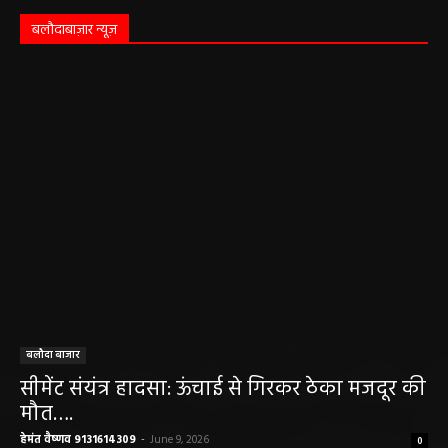
बलौदाबाज़ार न्यूज़
बलौदा बाजार
सीमेंट संयंत्र हादसा: ऊंचाई से गिरकर ठेका मजदूर की
मौत….
हेमंत वैष्णव 9131614309
-
June 9, 2026
0