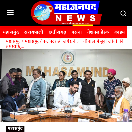
महासमुंद
सरायपाली
छत्तीसगढ़
बसना
नेशनल डेस्क
क्राइम
महासमुंद
महासमुंद/ कलेक्टर श्री लंगेह ने जन चौपाल में सुनी लोगों की
समस्याएं,...
महासमुंद