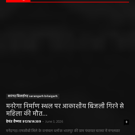
सारंगढ़ बिलाईगढ़ sarangarh bilaigarh
मनरेगा निर्माण स्थल पर आकाशीय बिजली गिरने से
महिला की मौत…
हेमंत वैष्णव 9131614309
-
June 3, 2026
0
मनेंद्रगढ़। एमसीबी जिले के वनांचल ब्लॉक भरतपुर की ग्राम पंचायत चरखर में मंगलवार