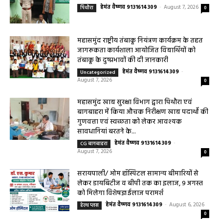
महासमुंद वन विभाग की कार्रवाई करील तोड़ने के
मामले में आरोपी के विरुद्ध प्रकरण दर्ज
हेमंत वैष्णव 9131614309
-
August 7, 2026
पिथौरा
0
महासमुंद राष्ट्रीय तंबाकू नियंत्रण कार्यक्रम के तहत
जागरूकता कार्यशाला आयोजित विद्यार्थियों को
तंबाकू के दुष्प्रभावों की दी जानकारी
हेमंत वैष्णव 9131614309
-
Uncategorized
August 7, 2026
0
महासमुंद खाद्य सुरक्षा विभाग द्वारा पिथौरा एवं
बागबाहरा में किया औचक निरीक्षण खाद्य पदार्थों की
गुणवत्ता एवं स्वच्छता को लेकर आवश्यक
सावधानियां बरतने के...
हेमंत वैष्णव 9131614309
-
CG बागबाहरा
August 7, 2026
0
सरायपाली/ ओम हॉस्पिटल सामान्य बीमारियों से
लेकर डायबिटीज व बीपी तक का इलाज, 9 अगस्त