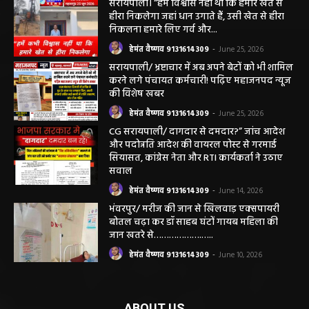
छत्तीसगढ़ न्यूज़
सरायपाली। “हमें विश्वास नहीं था कि हमारे खेत से
हीरा निकलेगा जहां धान उगाते हैं, उसी खेत से हीरा
निकलना हमारे लिए गर्व और...
हेमंत वैष्णव 9131614309
-
June 25, 2026
सरायपाली/ भ्रष्टाचार में अब अपने बेटों को भी शामिल
करने लगे पंचायत कर्मचारी! पढ़िए महाजनपद न्यूज
की विशेष खबर
हेमंत वैष्णव 9131614309
-
June 25, 2026
CG सरायपाली/ दागदार से दमदार?” जांच आदेश
और पदोन्नति आदेश की वायरल पोस्ट से गरमाई
सियासत, कांग्रेस नेता और RTI कार्यकर्ता ने उठाए
सवाल
हेमंत वैष्णव 9131614309
-
June 14, 2026
भंवरपुर/ मरीज की जान से खिलवाड़ एक्सपायरी
बोतल चढ़ा कर डॉ साहब घंटों गायब महिला की
जान खतरे से……………….…..
हेमंत वैष्णव 9131614309
-
June 10, 2026