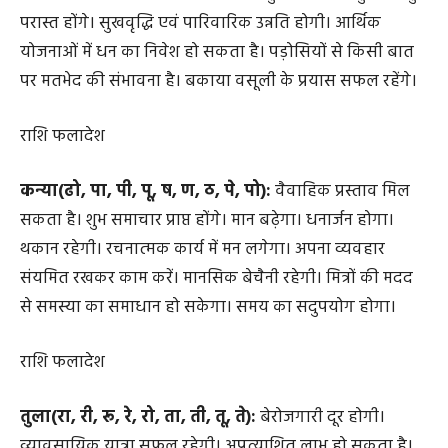
सिंह(मा, मी, मू, मे, मो, टा, टी, टू, टे):
प्रयास सफल रहेंगे। मान-
सम्मान मिलेगा। व्यवसाय ठीक चलेगा। सुख के साधन जुटेंगे। शत्रु
परास्त होंगे। सुखवृद्धि एवं पारिवारिक उन्नति होगी। आर्थिक
योजनाओं में धन का निवेश हो सकता है। पड़ोसियों से किसी बात
पर मतभेद की संभावना है। बकाया वसूली के प्रयास सफल रहेंगे।
राशि फलादेश
कन्या(ढो, पा, पी, पू, ष, ण, ठ, पे, पो):
वैवाहिक प्रस्ताव मिल
सकता है। शुभ समाचार प्राप्त होंगे। मान बढ़ेगा। धनार्जन होगा।
थकान रहेगी। रचनात्मक कार्य में मन लगेगा। अपना व्यवहार
संयमित रखकर काम करें। मानसिक बेचैनी रहेगी। मित्रों की मदद
से समस्या का समाधान हो सकेगा। समय का सदुपयोग होगा।
राशि फलादेश