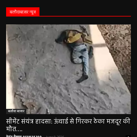
कृष्ण पक्ष की द्वितीया तिथि, जानें-शुभ मुहूर्त और राहुकाल
May 3, 2026
बलौदाबाज़ार न्यूज़
बलौदा बाजार