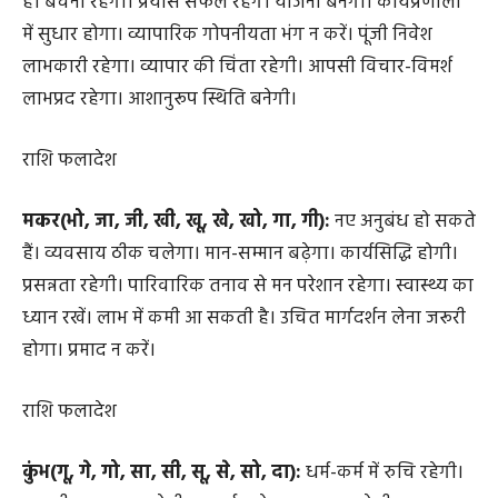
धनु(ये, यो, भा, भी, भू, धा, फा, ढा, भे):
पुराना रोग उभर सकता
है। बेचैनी रहेगी। प्रयास सफल रहेंगे। योजना बनेगी। कार्यप्रणाली
में सुधार होगा। व्यापारिक गोपनीयता भंग न करें। पूंजी निवेश
लाभकारी रहेगा। व्यापार की चिंता रहेगी। आपसी विचार-विमर्श
लाभप्रद रहेगा। आशानुरूप स्थिति बनेगी।
राशि फलादेश
मकर(भो, जा, जी, खी, खू, खे, खो, गा, गी):
नए अनुबंध हो सकते
हैं। व्यवसाय ठीक चलेगा। मान-सम्मान बढ़ेगा। कार्यसिद्धि होगी।
प्रसन्नता रहेगी। पारिवारिक तनाव से मन परेशान रहेगा। स्वास्थ्य का
ध्यान रखें। लाभ में कमी आ सकती है। उचित मार्गदर्शन लेना जरूरी
होगा। प्रमाद न करें।
राशि फलादेश