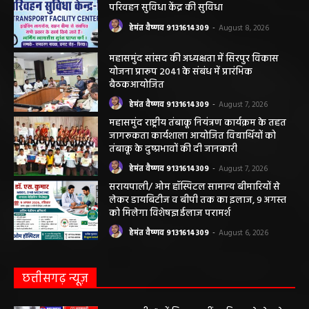
महासमुंद न्यूज़
बसना/ पिरदा में परिवहन संबंधी कार्यों के लिए राम
परिवहन सुविधा केंद्र की सुविधा
हेमंत वैष्णव 9131614309
-
August 8, 2026
महासमुंद सांसद की अध्यक्षता में सिरपुर विकास
योजना प्रारूप 2041 के संबंध में प्रारंभिक
बैठकआयोजित
हेमंत वैष्णव 9131614309
-
August 7, 2026
महासमुंद राष्ट्रीय तंबाकू नियंत्रण कार्यक्रम के तहत
जागरूकता कार्यशाला आयोजित विद्यार्थियों को
तंबाकू के दुष्प्रभावों की दी जानकारी
हेमंत वैष्णव 9131614309
-
August 7, 2026
सरायपाली/ ओम हॉस्पिटल सामान्य बीमारियों से
लेकर डायबिटीज व बीपी तक का इलाज, 9 अगस्त
को मिलेगा विशेषज्ञ ईलाज परामर्श
हेमंत वैष्णव 9131614309
-
August 6, 2026