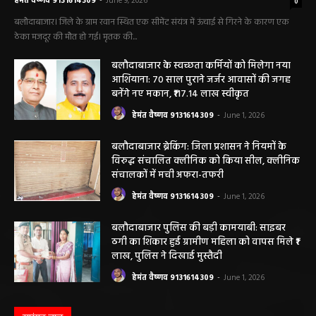
सीमेंट संयंत्र हादसा: ऊंचाई से गिरकर ठेका मजदूर की
मौत….
हेमंत वैष्णव 9131614309
-
June 9, 2026
0
बलौदाबाजार। जिले के ग्राम रवान स्थित एक सीमेंट संयंत्र में ऊंचाई से गिरने के कारण एक
ठेका मजदूर की मौत हो गई। मृतक की...
बलौदाबाजार के स्वच्छता कर्मियों को मिलेगा नया
आशियाना: 70 साल पुराने जर्जर आवासों की जगह
बनेंगे नए मकान, ₹117.14 लाख स्वीकृत
हेमंत वैष्णव 9131614309
-
June 1, 2026
बलौदाबाजार ब्रेकिंग: जिला प्रशासन ने नियमों के
विरुद्ध संचालित क्लीनिक को किया सील, क्लीनिक
संचालकों में मची अफरा-तफरी
हेमंत वैष्णव 9131614309
-
June 1, 2026
बलौदाबाजार पुलिस की बड़ी कामयाबी: साइबर
ठगी का शिकार हुई ग्रामीण महिला को वापस मिले ₹1
लाख, पुलिस ने दिखाई मुस्तैदी