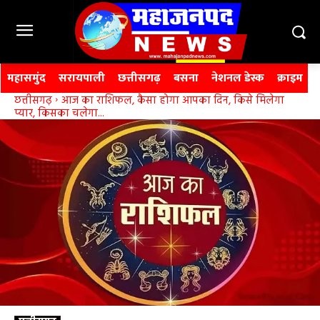
महासमुंद
सरायपाली
छत्तीसगढ़
बसना
नेशनल डेस्क
क्राइम
छत्तीसगढ़
आज का राशिफल, कैसा होगा आपका दिन, किसे मिलेगा
प्यार, किसका चलेगा...