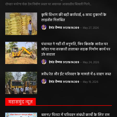
महिला की मौत…
हेमंत वैष्णव 9131614309
-
June 3, 2026
0
मनेंद्रगढ़। एमसीबी जिले के वनांचल ब्लॉक भरतपुर की ग्राम पंचायत चरखर में मंगलवार
दोपहर मनरेगा चेक डेम निर्माण स्थल पर अचानक आकाशीय बिजली गिरने...
कृषि विभाग की बड़ी कार्रवाई, 6 खाद दुकानों के
लाइसेंस निलंबित
हेमंत वैष्णव 9131614309
-
May 27, 2026
पंचायत ने नहीं दी अनुमति, फिर किसके आदेश पर
खोदा गया सरकारी तालाब? सड़क निर्माण कार्य पर
उठे सवाल
हेमंत वैष्णव 9131614309
-
May 24, 2026
अवैध रेत और ईंट परिवहन के मामले में 6 वाहन जब्त
हेमंत वैष्णव 9131614309
-
May 19, 2026