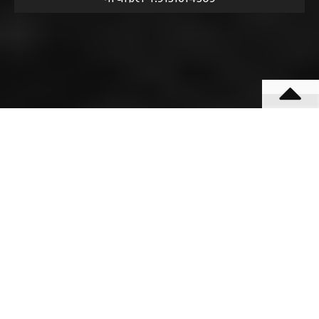
बीएसएनएल आफिस के पास बसना (महासमुंद) छत्तीसगढ़
मोबाईल न.9131614309