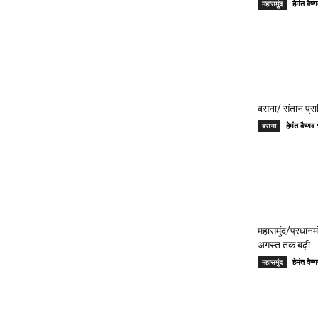
हेमंत वै
महासमुंद
बसना/ संतान प्रा
हेमंत वैष्
बसना
महासमुंद/प्रधान
अगस्त तक बढ़ी
हेमंत वै
महासमुंद