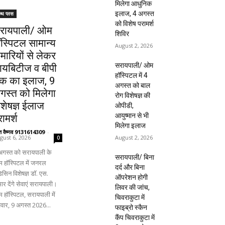
मिलेगा आधुनिक
इलाज, 4 अगस्त
ल्थ प्लस
को विशेष परामर्श
रायपाली/ ओम
शिविर
ॉस्पिटल सामान्य
August 2, 2026
ीमारियों से लेकर
सरायपाली/ ओम
ायबिटीज व बीपी
हॉस्पिटल में 4
क का इलाज, 9
अगस्त को बाल
गस्त को मिलेगा
रोग विशेषज्ञ की
िशेषज्ञ ईलाज
ओपीडी,
आयुष्मान से भी
ामर्श
मिलेगा इलाज
ंत वैष्णव 9131614309
-
August 2, 2026
gust 6, 2026
0
अगस्त को सरायपाली के
सरायपाली/ बिना
 हॉस्पिटल में जनरल
दर्द और बिना
िसिन विशेषज्ञ डॉ. एस.
ऑपरेशन होगी
ार देंगे सेवाएं सरायपाली।
लिवर की जांच,
 हॉस्पिटल, सरायपाली में
चिवराकुटा में
िवार, 9 अगस्त 2026...
फाइब्रो स्कैन
कैंप चिवराकुटा में