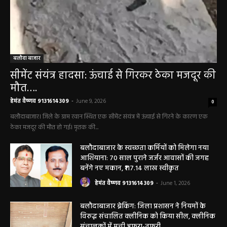
बलौदा बाजार
सीमेंट संयंत्र हादसा: ऊंचाई से गिरकर ठेका मजदूर की
मौत….
हेमंत वैष्णव 9131614309
-
June 9, 2026
0
बलौदाबाजार। जिले के ग्राम रवान स्थित एक सीमेंट संयंत्र में ऊंचाई से गिरने के कारण एक
ठेका मजदूर की मौत हो गई। मृतक की...
बलौदाबाजार के स्वच्छता कर्मियों को मिलेगा नया
आशियाना: 70 साल पुराने जर्जर आवासों की जगह
बनेंगे नए मकान, ₹117.14 लाख स्वीकृत
हेमंत वैष्णव 9131614309
-
June 1, 2026