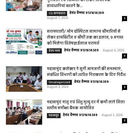
महासमुंद खाद्य सुरक्षा विभाग द्वारा पिथौरा एवं
बागबाहरा में किया औचक निरीक्षण खाद्य पदार्थों की
गुणवत्ता एवं स्वच्छता को लेकर आवश्यक
सावधानियां बरतने के...
हेमंत वैष्णव 9131614309
-
CG बागबाहरा
August 7, 2026
0
सरायपाली/ ओम हॉस्पिटल सामान्य बीमारियों से
लेकर डायबिटीज व बीपी तक का इलाज, 9 अगस्त
को मिलेगा विशेषज्ञ ईलाज परामर्श
हेमंत वैष्णव 9131614309
-
August 6, 2026
हेल्थ प्लस
0
महासमुंद कलेक्टर ने सुनी आमजनों की समस्याएं,
संबंधित विभागों को त्वरित निराकरण के दिए निर्देश
हेमंत वैष्णव 9131614309
-
Uncategorized
August 4, 2026
0
महासमुंद मातृ एवं शिशु मृत्यु दर में कमी लाने जिला
स्तरीय समीक्षा बैठक आयोजित
हेमंत वैष्णव 9131614309
-
August 3, 2026
महासमुंद