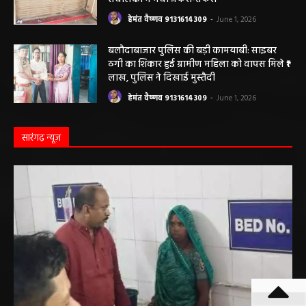
बलौदाबाजार ब्रेकिंग: जिला प्रशासन ने नियमों के
विरुद्ध संचालित क्लीनिक को किया सील, क्लीनिक
संचालकों में मची अफरा-तफरी
हेमंत वैष्णव 9131614309
-
June 1, 2026
बलौदाबाजार पुलिस की बड़ी कामयाबी: साइबर
ठगी का शिकार हुई ग्रामीण महिला को वापस मिले ₹1
लाख, पुलिस ने दिखाई मुस्तैदी
हेमंत वैष्णव 9131614309
-
June 1, 2026
सारंगढ़ न्यूज़