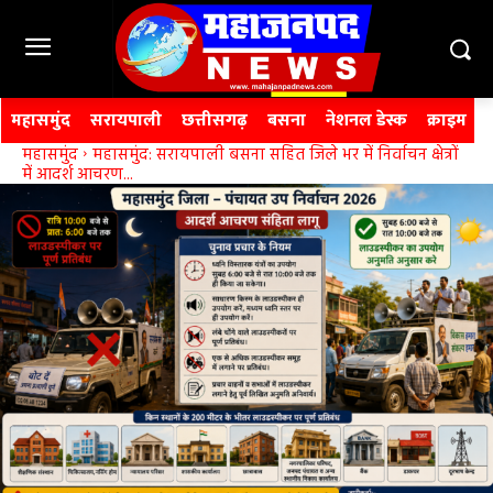
महासमुंद
सरायपाली
छत्तीसगढ़
बसना
नेशनल डेस्क
क्राइम
महासमुंद
महासमुंद: सरायपाली बसना सहित जिले भर में निर्वाचन क्षेत्रों
में आदर्श आचरण...