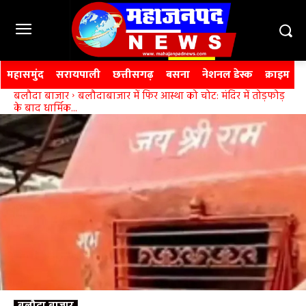
महासमुंद
सरायपाली
छत्तीसगढ़
बसना
नेशनल डेस्क
क्राइम
बलौदा बाजार
बलौदाबाजार में फिर आस्था को चोट: मंदिर में तोड़फोड़
के बाद धार्मिक...