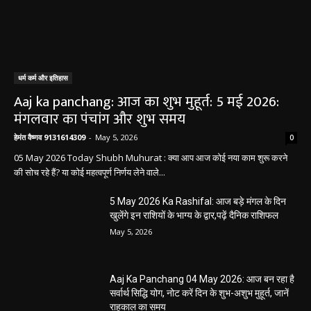
बलौदा बाजार
सीमेंट संयंत्र हादसा: ऊंचाई से गिरकर ठेका मजदूर की
मौत….
हेमंत वैष्णव 9131614309
-
June 9, 2026
0
बलौदाबाजार। जिले के ग्राम रवान स्थित एक सीमेंट संयंत्र में ऊंचाई से गिरने के कारण एक
ठेका मजदूर की मौत हो गई। मृतक की...
बलौदाबाजार के स्वच्छता कर्मियों को मिलेगा नया
आशियाना: 70 साल पुराने जर्जर आवासों की जगह
बनेंगे नए मकान, ₹117.14 लाख स्वीकृत
हेमंत वैष्णव 9131614309
-
June 1, 2026
बलौदाबाजार ब्रेकिंग: जिला प्रशासन ने नियमों के