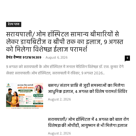
धर्म कर्म और इतिहास
Aaj ka panchang: आज का शुभ मुहूर्त: 5 मई 2026:
मंगलवार का पंचांग और शुभ समय
हेमंत वैष्णव 9131614309
-
May 5, 2026
0
05 May 2026 Today Shubh Muhurat : क्या आप आज कोई नया काम शुरू करने
की सोच रहे हैं? या कोई महत्वपूर्ण निर्णय लेने वाले...
5 May 2026 Ka Rashifal: आज बड़े मंगल के दिन
खुलेंगे इन राशियों के भाग्य के द्वार,पढ़ें दैनिक राशिफल
May 5, 2026
Aaj Ka Panchang 04 May 2026: आज बन रहा है
सर्वार्थ सिद्धि योग, नोट करें दिन के शुभ-अशुभ मुहूर्त, जानें
राहुकाल का समय
May 4, 2026