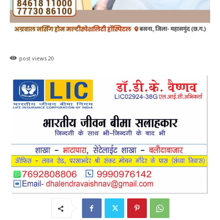
हेल्थ प्लस
सरायपाली/ ओम हॉस्पिटल सामान्य बीमारियों से
लेकर डायबिटीज व बीपी तक का इलाज, 9 अगस्त
को मिलेगा विशेषज्ञ ईलाज परामर्श
0
हेमंत वैष्णव 9131614309
-
August 6, 2026
9 अगस्त को सरायपाली के ओम हॉस्पिटल में जनरल मेडिसिन विशेषज्ञ डॉ. एस. कुमार देंगे
सेवाएं सरायपाली। ओम हॉस्पिटल, सरायपाली में रविवार, 9 अगस्त 2026...
महासमुंद कलेक्टर ने सुनी आमजनों की समस्याएं,