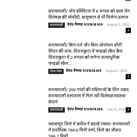
हेल्थ प्लस
सरायपाली/ ओम हॉस्पिटल सामान्य बीमारियों से
लेकर डायबिटीज व बीपी तक का इलाज, 9 अगस्त
को मिलेगा विशेषज्ञ ईलाज परामर्श
हेमंत वैष्णव 9131614309
-
August 6, 2026
0
9 अगस्त को सरायपाली के ओम हॉस्पिटल में जनरल मेडिसिन विशेषज्ञ डॉ. एस. कुमार देंगे
सेवाएं सरायपाली। ओम हॉस्पिटल, सरायपाली में रविवार, 9 अगस्त 2026...
बसना/ संतान प्राप्ति से जुड़ी समस्याओं का मिलेगा
आधुनिक इलाज, 4 अगस्त को विशेष परामर्श शिविर
August 2, 2026
सरायपाली/ ओम हॉस्पिटल में 4 अगस्त को बाल रोग
विशेषज्ञ की ओपीडी, आयुष्मान से भी मिलेगा इलाज
August 2, 2026