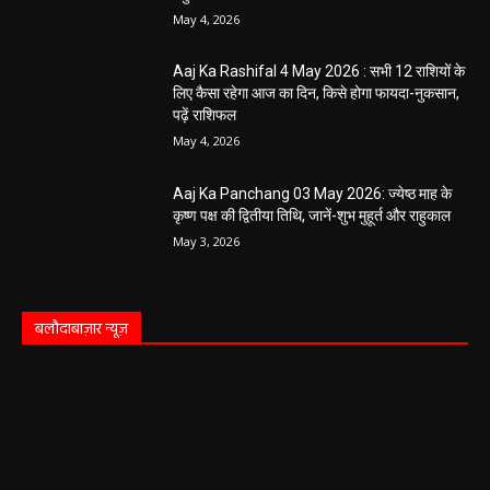
विरुद्ध संचालित क्लीनिक को किया सील, क्लीनिक
संचालकों में मची अफरा-तफरी
हेमंत वैष्णव 9131614309
-
June 1, 2026
बलौदाबाजार पुलिस की बड़ी कामयाबी: साइबर
ठगी का शिकार हुई ग्रामीण महिला को वापस मिले ₹1
लाख, पुलिस ने दिखाई मुस्तैदी
हेमंत वैष्णव 9131614309
-
June 1, 2026
सारंगढ़ न्यूज़