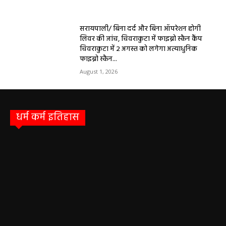
Aaj Ka Rashifal 4 May 2026 : सभी 12 राशियों के
लिए कैसा रहेगा आज का दिन, किसे होगा फायदा-नुकसान,
पढ़ें राशिफल
May 4, 2026
Aaj Ka Panchang 03 May 2026: ज्येष्ठ माह के
कृष्ण पक्ष की द्वितीया तिथि, जानें-शुभ मुहूर्त और राहुकाल
May 3, 2026
बलौदाबाज़ार न्यूज़