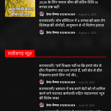
जिम्मेदारी नहीं होगी, सभी विवादों का न्याय क्षेत्र महासमुंद होगा,
महाजनपद न्यूज की विषय सामग्री (कटेंट) से संबंधित किसी भी
सुझाव, शिकायत या राय भेजने के लिए हमसे संपर्क करें।
संपादक हेमंत वैष्णव
बीएसएनएल आफिस के पास बसना (महासमुंद) छत्तीसगढ़
मोबाईल न.9131614309