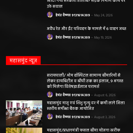
सियासत, कांग्रेस नेता और RTI कार्यकर्ता ने उठाए
सवाल
हेमंत वैष्णव 9131614309
-
June 14, 2026
भंवरपुर/ मरीज की जान से खिलवाड़ एक्सपायरी
बोतल चढ़ा कर डॉ साहब घंटों गायब महिला की
जान खतरे से……………….…..
हेमंत वैष्णव 9131614309
-
June 10, 2026
ABOUT US
DISCLAIMER//साइट के कुछ तत्वों में उपयोगकर्ताओं द्वारा
प्रस्तुत सामग्री ( समाचार / फोटो / विडियो आदि) शामिल होगी,
महाजनपद न्यूज इस तरह के सामग्रियों के लिए कोई जिम्मेदार नहीं
स्वीकार करता है। महाजनपद न्यूज में प्रकाशित ऐसी सामग्री के
लिए संवाददाता / खबर देने वाला स्वयं जिम्मेदार होगा, महाजनपद
न्यूज या उसके स्वामी, मुद्रक, प्रकाशक, संपादक की कोई भी