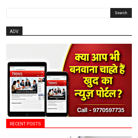
संबंधित विभागों को त्वरित निराकरण के दिए निर्देश
हेमंत वैष्णव 9131614309
-
Uncategorized
August 4, 2026
0
महासमुंद मातृ एवं शिशु मृत्यु दर में कमी लाने जिला
स्तरीय समीक्षा बैठक आयोजित
हेमंत वैष्णव 9131614309
-
August 3, 2026
महासमुंद
0
बसना/ संतान प्राप्ति से जुड़ी समस्याओं का मिलेगा
आधुनिक इलाज, 4 अगस्त को विशेष परामर्श शिविर
हेमंत वैष्णव 9131614309
-
August 2, 2026
बसना
0
महासमुंद/प्रधानमंत्री फसल बीमा योजना खरीफ
2026 के लिए फसल बीमा की अंतिम तिथि 14
अगस्त तक बढ़ी
हेमंत वैष्णव 9131614309
-
August 2, 2026
महासमुंद
0
सरायपाली/ ओम हॉस्पिटल में 4 अगस्त को बाल रोग