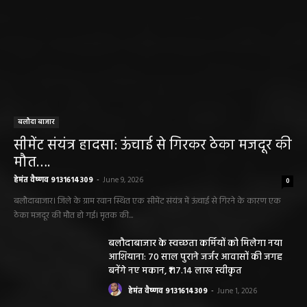
सारंगढ़ बिलाईगढ़ sarangarh bilaigarh
मनरेगा निर्माण स्थल पर आकाशीय बिजली गिरने से
महिला की मौत…
हेमंत वैष्णव 9131614309
-
June 3, 2026
0
मनेंद्रगढ़। एमसीबी जिले के वनांचल ब्लॉक भरतपुर की ग्राम पंचायत चरखर में मंगलवार
दोपहर मनरेगा चेक डेम निर्माण स्थल पर अचानक आकाशीय बिजली गिरने...
कृषि विभाग की बड़ी कार्रवाई, 6 खाद दुकानों के
लाइसेंस निलंबित
हेमंत वैष्णव 9131614309
-
May 27, 2026
पंचायत ने नहीं दी अनुमति, फिर किसके आदेश पर
खोदा गया सरकारी तालाब? सड़क निर्माण कार्य पर
उठे सवाल