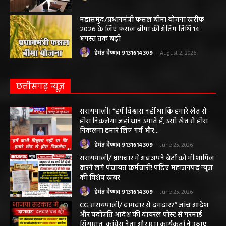
महासमुंद/प्रधानमंत्री फसल बीमा योजना खरीफ
2026 के लिए फसल बीमा की अंतिम तिथि 14
अगस्त तक बढ़ी
हेमंत वैष्णव 9131614309
-
August 2, 2026
छत्तीसगढ़ न्यूज़
सरायपाली। “हमें विश्वास नहीं था कि हमारे खेत से
हीरा निकलेगा जहां धान उगाते हैं, उसी खेत से हीरा
निकलना हमारे लिए गर्व और...
हेमंत वैष्णव 9131614309
-
June 25, 2026
सरायपाली/ भ्रष्टाचार में अब अपने बेटों को भी शामिल
करने लगे पंचायत कर्मचारी! पढ़िए महाजनपद न्यूज
की विशेष खबर
हेमंत वैष्णव 9131614309
-
June 25, 2026
CG सरायपाली/ दागदार से दमदार?” जांच आदेश
और पदोन्नति आदेश की वायरल पोस्ट से गरमाई
सियासत, कांग्रेस नेता और RTI कार्यकर्ता ने उठाए