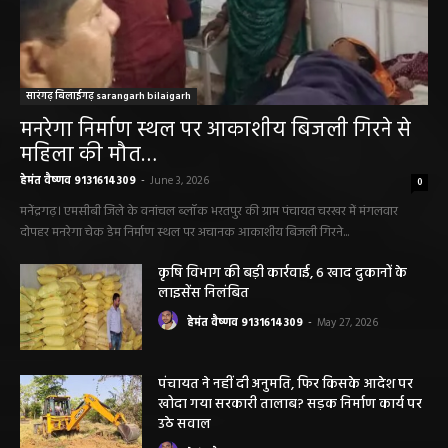
सारंगढ़ बिलाईगढ़ sarangarh bilaigarh
मनरेगा निर्माण स्थल पर आकाशीय बिजली गिरने से
महिला की मौत…
हेमंत वैष्णव 9131614309
-
June 3, 2026
0
मनेंद्रगढ़। एमसीबी जिले के वनांचल ब्लॉक भरतपुर की ग्राम पंचायत चरखर में मंगलवार
दोपहर मनरेगा चेक डेम निर्माण स्थल पर अचानक आकाशीय बिजली गिरने...
कृषि विभाग की बड़ी कार्रवाई, 6 खाद दुकानों के
लाइसेंस निलंबित
हेमंत वैष्णव 9131614309
-
May 27, 2026
पंचायत ने नहीं दी अनुमति, फिर किसके आदेश पर
खोदा गया सरकारी तालाब? सड़क निर्माण कार्य पर
उठे सवाल