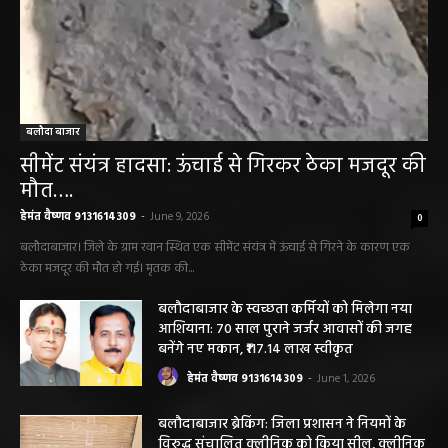
बलौदा बाजार
सीमेंट संयंत्र हादसा: ऊंचाई से गिरकर ठेका मजदूर की
मौत….
हेमंत वैष्णव 9131614309
-
June 9, 2026
0
बलौदाबाजार। जिले के ग्राम रवान स्थित एक सीमेंट संयंत्र में ऊंचाई से गिरने के कारण एक
ठेका मजदूर की मौत हो गई। मृतक की...
बलौदाबाजार के स्वच्छता कर्मियों को मिलेगा नया
आशियाना: 70 साल पुराने जर्जर आवासों की जगह
बनेंगे नए मकान, ₹117.14 लाख स्वीकृत
हेमंत वैष्णव 9131614309
-
June 1, 2026
बलौदाबाजार ब्रेकिंग: जिला प्रशासन ने नियमों के
विरुद्ध संचालित क्लीनिक को किया सील, क्लीनिक