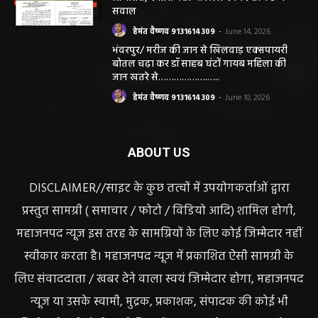
सवाल
हेमंत वैष्णव 9131614309
-
June 14, 2026
भंवरपुर/ मरीज की जान से खिलवाड़ एक्सपायरी
बोतल चढ़ा कर डॉ साहब घंटों गायब महिला की
जान खतरे से……………….…..
हेमंत वैष्णव 9131614309
-
June 10, 2026
ABOUT US
DISCLAIMER//साइट के कुछ तत्वों में उपयोगकर्ताओं द्वारा
प्रस्तुत सामग्री ( समाचार / फोटो / विडियो आदि) शामिल होगी,
महाजनपद न्यूज इस तरह के सामग्रियों के लिए कोई जिम्मेदार नहीं
स्वीकार करता है। महाजनपद न्यूज में प्रकाशित ऐसी सामग्री के
लिए संवाददाता / खबर देने वाला स्वयं जिम्मेदार होगा, महाजनपद
न्यूज या उसके स्वामी, मुद्रक, प्रकाशक, संपादक की कोई भी