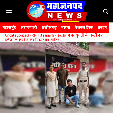
महासमुंद
सरायपाली
छत्तीसगढ़
बसना
नेशनल डेस्क
क्राइम
Uncategorized
रायगढ़ raigarh
इंस्टाग्राम पर युवती से दोस्ती कर
ब्लैकमेल करने वाला बिहार का शातिर...