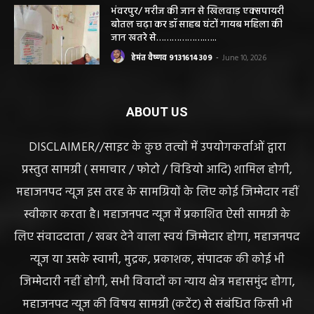
सियासत, कांग्रेस नेता और RTI कार्यकर्ता ने उठाए
सवाल
हेमंत वैष्णव 9131614309
-
June 14, 2026
भंवरपुर/ मरीज की जान से खिलवाड़ एक्सपायरी
बोतल चढ़ा कर डॉ साहब घंटों गायब महिला की
जान खतरे से……………….…..
हेमंत वैष्णव 9131614309
-
June 10, 2026
ABOUT US
DISCLAIMER//साइट के कुछ तत्वों में उपयोगकर्ताओं द्वारा
प्रस्तुत सामग्री ( समाचार / फोटो / विडियो आदि) शामिल होगी,
महाजनपद न्यूज इस तरह के सामग्रियों के लिए कोई जिम्मेदार नहीं
स्वीकार करता है। महाजनपद न्यूज में प्रकाशित ऐसी सामग्री के
लिए संवाददाता / खबर देने वाला स्वयं जिम्मेदार होगा, महाजनपद
न्यूज या उसके स्वामी, मुद्रक, प्रकाशक, संपादक की कोई भी