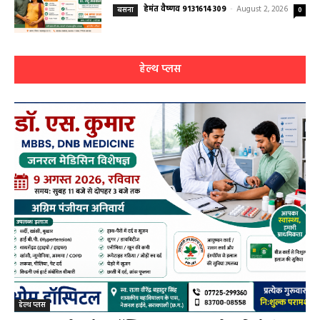
बसना/ संतान प्राप्ति से जुड़ी समस्याओं का मिलेगा
आधुनिक इलाज, 4 अगस्त को विशेष परामर्श शिविर
हेमंत वैष्णव 9131614309
-
August 2, 2026
बसना
0
हेल्थ प्लस