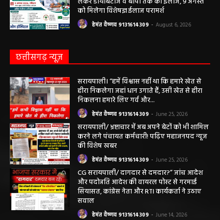
हेमंत वैष्णव 9131614309
-
August 7, 2026
सरायपाली/ ओम हॉस्पिटल सामान्य बीमारियों से
लेकर डायबिटीज व बीपी तक का इलाज, 9 अगस्त
को मिलेगा विशेषज्ञ ईलाज परामर्श
हेमंत वैष्णव 9131614309
-
August 6, 2026
छत्तीसगढ़ न्यूज़
सरायपाली। “हमें विश्वास नहीं था कि हमारे खेत से
हीरा निकलेगा जहां धान उगाते हैं, उसी खेत से हीरा
निकलना हमारे लिए गर्व और...
हेमंत वैष्णव 9131614309
-
June 25, 2026
सरायपाली/ भ्रष्टाचार में अब अपने बेटों को भी शामिल
करने लगे पंचायत कर्मचारी! पढ़िए महाजनपद न्यूज
की विशेष खबर
हेमंत वैष्णव 9131614309
-
June 25, 2026
CG सरायपाली/ दागदार से दमदार?” जांच आदेश
और पदोन्नति आदेश की वायरल पोस्ट से गरमाई