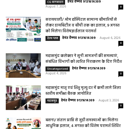
बागबाहरा में किया औचक निरीक्षण खाद्य पदार्थों की
गुणवत्ता एवं स्वच्छता को लेकर आवश्यक
सावधानियां बरतने के...
हेमंत वैष्णव 9131614309
-
CG बागबाहरा
August 7, 2026
0
सरायपाली/ ओम हॉस्पिटल सामान्य बीमारियों से
लेकर डायबिटीज व बीपी तक का इलाज, 9 अगस्त
को मिलेगा विशेषज्ञ ईलाज परामर्श
हेमंत वैष्णव 9131614309
-
August 6, 2026
हेल्थ प्लस
0
महासमुंद कलेक्टर ने सुनी आमजनों की समस्याएं,
संबंधित विभागों को त्वरित निराकरण के दिए निर्देश
हेमंत वैष्णव 9131614309
-
Uncategorized
August 4, 2026
0
महासमुंद मातृ एवं शिशु मृत्यु दर में कमी लाने जिला
स्तरीय समीक्षा बैठक आयोजित
हेमंत वैष्णव 9131614309
-
August 3, 2026
महासमुंद
0