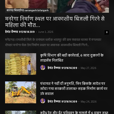
सारंगढ़ बिलाईगढ़ sarangarh bilaigarh
मनरेगा निर्माण स्थल पर आकाशीय बिजली गिरने से
महिला की मौत…
हेमंत वैष्णव 9131614309
-
June 3, 2026
0
मनेंद्रगढ़। एमसीबी जिले के वनांचल ब्लॉक भरतपुर की ग्राम पंचायत चरखर में मंगलवार
दोपहर मनरेगा चेक डेम निर्माण स्थल पर अचानक आकाशीय बिजली गिरने...
कृषि विभाग की बड़ी कार्रवाई, 6 खाद दुकानों के
लाइसेंस निलंबित
हेमंत वैष्णव 9131614309
-
May 27, 2026
पंचायत ने नहीं दी अनुमति, फिर किसके आदेश पर
खोदा गया सरकारी तालाब? सड़क निर्माण कार्य पर
उठे सवाल