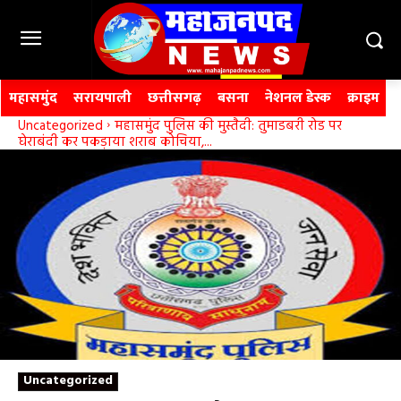
महासमुंद
सरायपाली
छत्तीसगढ़
बसना
नेशनल डेस्क
क्राइम
Uncategorized
महासमुंद पुलिस की मुस्तैदी: तुमाडबरी रोड पर
घेराबंदी कर पकड़ाया शराब कोचिया,...
Uncategorized