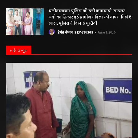
विरुद्ध संचालित क्लीनिक को किया सील, क्लीनिक
संचालकों में मची अफरा-तफरी
हेमंत वैष्णव 9131614309
-
June 1, 2026
बलौदाबाजार पुलिस की बड़ी कामयाबी: साइबर
ठगी का शिकार हुई ग्रामीण महिला को वापस मिले ₹1
लाख, पुलिस ने दिखाई मुस्तैदी
हेमंत वैष्णव 9131614309
-
June 1, 2026
सारंगढ़ न्यूज़