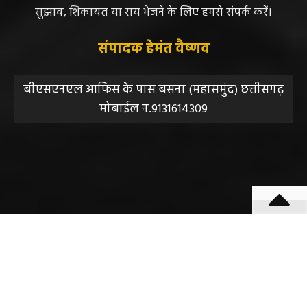
जिम्मेदारी नहीं होगी, सभी विवादों का न्याय क्षेत्र महासमुंद होगा,
महाजनपद न्यूज की विषय सामग्री (कटेंट) से संबंधित किसी भी
सुझाव, शिकायत या राय भेजने के लिए हमसे संपर्क करें।
संपादक हेमंत वैष्णव
बीएसएनएल आफिस के पास बसना (महासमुंद) छत्तीसगढ़
मोबाईल न.9131614309