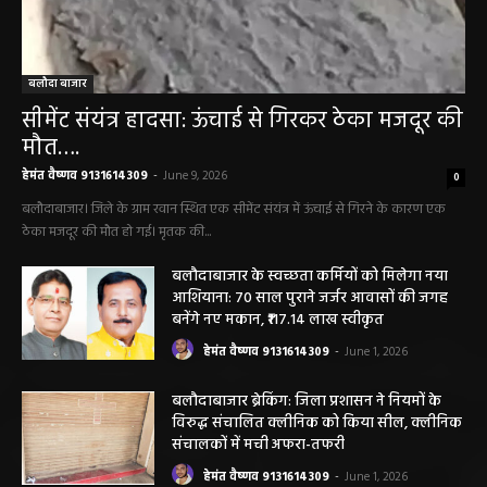
बलौदा बाजार
सीमेंट संयंत्र हादसा: ऊंचाई से गिरकर ठेका मजदूर की
मौत….
हेमंत वैष्णव 9131614309
-
June 9, 2026
0
बलौदाबाजार। जिले के ग्राम रवान स्थित एक सीमेंट संयंत्र में ऊंचाई से गिरने के कारण एक
ठेका मजदूर की मौत हो गई। मृतक की...
बलौदाबाजार के स्वच्छता कर्मियों को मिलेगा नया
आशियाना: 70 साल पुराने जर्जर आवासों की जगह
बनेंगे नए मकान, ₹117.14 लाख स्वीकृत
हेमंत वैष्णव 9131614309
-
June 1, 2026
बलौदाबाजार ब्रेकिंग: जिला प्रशासन ने नियमों के