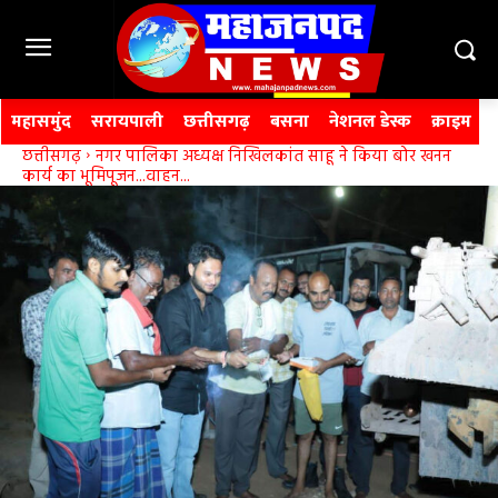
महासमुंद
सरायपाली
छत्तीसगढ़
बसना
नेशनल डेस्क
क्राइम
छत्तीसगढ़
नगर पालिका अध्यक्ष निखिलकांत साहू ने किया बोर खनन
कार्य का भूमिपूजन...वाहन...