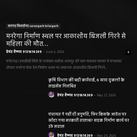
सारंगढ़ बिलाईगढ़ sarangarh bilaigarh
मनरेगा निर्माण स्थल पर आकाशीय बिजली गिरने से
महिला की मौत…
हेमंत वैष्णव 9131614309
-
June 3, 2026
0
मनेंद्रगढ़। एमसीबी जिले के वनांचल ब्लॉक भरतपुर की ग्राम पंचायत चरखर में मंगलवार
दोपहर मनरेगा चेक डेम निर्माण स्थल पर अचानक आकाशीय बिजली गिरने...
कृषि विभाग की बड़ी कार्रवाई, 6 खाद दुकानों के
लाइसेंस निलंबित
हेमंत वैष्णव 9131614309
-
May 27, 2026
पंचायत ने नहीं दी अनुमति, फिर किसके आदेश पर
खोदा गया सरकारी तालाब? सड़क निर्माण कार्य पर
उठे सवाल
हेमंत वैष्णव 9131614309
-
May 24, 2026