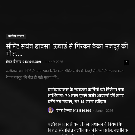
बलौदा बाजार
सीमेंट संयंत्र हादसा: ऊंचाई से गिरकर ठेका मजदूर की
मौत….
हेमंत वैष्णव 9131614309
-
June 9, 2026
0
बलौदाबाजार। जिले के ग्राम रवान स्थित एक सीमेंट संयंत्र में ऊंचाई से गिरने के कारण एक
ठेका मजदूर की मौत हो गई। मृतक की...
बलौदाबाजार के स्वच्छता कर्मियों को मिलेगा नया
आशियाना: 70 साल पुराने जर्जर आवासों की जगह
बनेंगे नए मकान, ₹117.14 लाख स्वीकृत
हेमंत वैष्णव 9131614309
-
June 1, 2026
बलौदाबाजार ब्रेकिंग: जिला प्रशासन ने नियमों के
विरुद्ध संचालित क्लीनिक को किया सील, क्लीनिक