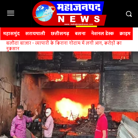
महासमुंद
सरायपाली
छत्तीसगढ़
बसना
नेशनल डेस्क
क्राइम
बलौदा बाजार
व्यापारी के किराना गोदाम में लगी आग, करोड़ों का
नुकसान