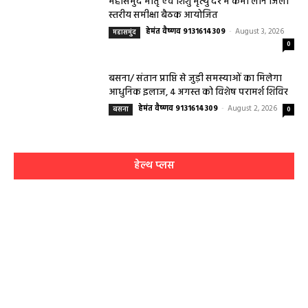
महासमुंद मातृ एवं शिशु मृत्यु दर में कमी लाने जिला
स्तरीय समीक्षा बैठक आयोजित
हेमंत वैष्णव 9131614309
-
August 3, 2026
महासमुंद
0
बसना/ संतान प्राप्ति से जुड़ी समस्याओं का मिलेगा
आधुनिक इलाज, 4 अगस्त को विशेष परामर्श शिविर
हेमंत वैष्णव 9131614309
-
August 2, 2026
बसना
0
हेल्थ प्लस