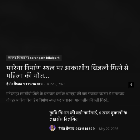
सारंगढ़ बिलाईगढ़ sarangarh bilaigarh
मनरेगा निर्माण स्थल पर आकाशीय बिजली गिरने से
महिला की मौत…
हेमंत वैष्णव 9131614309
-
June 3, 2026
0
मनेंद्रगढ़। एमसीबी जिले के वनांचल ब्लॉक भरतपुर की ग्राम पंचायत चरखर में मंगलवार
दोपहर मनरेगा चेक डेम निर्माण स्थल पर अचानक आकाशीय बिजली गिरने...
कृषि विभाग की बड़ी कार्रवाई, 6 खाद दुकानों के
लाइसेंस निलंबित
हेमंत वैष्णव 9131614309
-
May 27, 2026