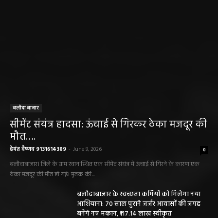
बलौदा बाजार
सीमेंट संयंत्र हादसा: ऊंचाई से गिरकर ठेका मजदूर की
मौत….
हेमंत वैष्णव 9131614309
-
June 9, 2026
0
बलौदाबाजार। जिले के ग्राम रवान स्थित एक सीमेंट संयंत्र में ऊंचाई से गिरने के कारण एक
ठेका मजदूर की मौत हो गई। मृतक की...
बलौदाबाजार के स्वच्छता कर्मियों को मिलेगा नया
आशियाना: 70 साल पुराने जर्जर आवासों की जगह
बनेंगे नए मकान, ₹117.14 लाख स्वीकृत