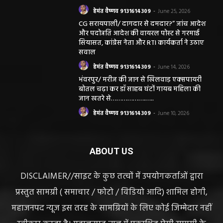
हेमंत वैष्णव 9131614309
-
June 25, 2026
CG सरायपाली/ दागदार से दमदार?” जांच आदेश
और पदोन्नति आदेश की वायरल पोस्ट से गरमाई
सियासत, कांग्रेस नेता और RTI कार्यकर्ता ने उठाए
सवाल
हेमंत वैष्णव 9131614309
-
June 14, 2026
भंवरपुर/ मरीज की जान से खिलवाड़ एक्सपायरी
बोतल चढ़ा कर डॉ साहब घंटों गायब महिला की
जान खतरे से……………….…..
हेमंत वैष्णव 9131614309
-
June 10, 2026
ABOUT US
DISCLAIMER//साइट के कुछ तत्वों में उपयोगकर्ताओं द्वारा
प्रस्तुत सामग्री ( समाचार / फोटो / विडियो आदि) शामिल होगी,
महाजनपद न्यूज इस तरह के सामग्रियों के लिए कोई जिम्मेदार नहीं