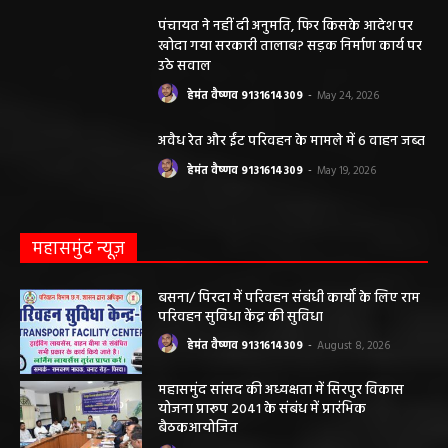
पंचायत ने नहीं दी अनुमति, फिर किसके आदेश पर
खोदा गया सरकारी तालाब? सड़क निर्माण कार्य पर
उठे सवाल
हेमंत वैष्णव 9131614309
-
May 24, 2026
अवैध रेत और ईंट परिवहन के मामले में 6 वाहन जब्त
हेमंत वैष्णव 9131614309
-
May 19, 2026
महासमुंद न्यूज़
बसना/ पिरदा में परिवहन संबंधी कार्यों के लिए राम
परिवहन सुविधा केंद्र की सुविधा
हेमंत वैष्णव 9131614309
-
August 8, 2026
महासमुंद सांसद की अध्यक्षता में सिरपुर विकास
योजना प्रारूप 2041 के संबंध में प्रारंभिक
बैठकआयोजित