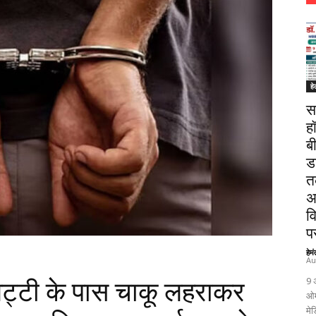
हे
स
ह
ब
ड
त
अ
व
पर
हेम
Au
9 
भट्टी के पास चाकू लहराकर
ओम
मेड