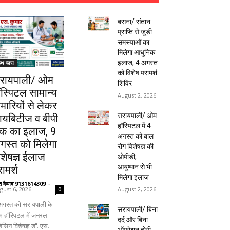
बसना/ संतान
प्राप्ति से जुड़ी
समस्याओं का
मिलेगा आधुनिक
इलाज, 4 अगस्त
ल्थ प्लस
को विशेष परामर्श
रायपाली/ ओम
शिविर
ॉस्पिटल सामान्य
August 2, 2026
ीमारियों से लेकर
सरायपाली/ ओम
ायबिटीज व बीपी
हॉस्पिटल में 4
क का इलाज, 9
अगस्त को बाल
गस्त को मिलेगा
रोग विशेषज्ञ की
िशेषज्ञ ईलाज
ओपीडी,
आयुष्मान से भी
ामर्श
मिलेगा इलाज
ंत वैष्णव 9131614309
-
August 2, 2026
gust 6, 2026
0
अगस्त को सरायपाली के
सरायपाली/ बिना
 हॉस्पिटल में जनरल
दर्द और बिना
िसिन विशेषज्ञ डॉ. एस.
ऑपरेशन होगी