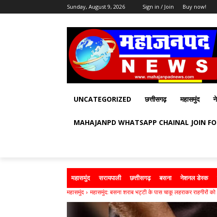
Sunday, August 9, 2026
Sign in / Join
Buy now!
UNCATEGORIZED
छत्तीसगढ़
महासमुंद
न
MAHAJANPD WHATSAPP CHAINAL JOIN F
महासमुंद
सरायपाली
छत्तीसगढ़
बसना
नेशनल डेस्क
महासमुंद
महासमुंद: बसना शराब भट्टी के पास चाकू लहराकर राहगीरों को ड