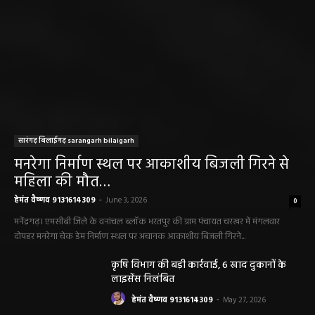
सारंगढ़ बिलाईगढ़ sarangarh bilaigarh
मनरेगा निर्माण स्थल पर आकाशीय बिजली गिरने से
महिला की मौत…
हेमंत वैष्णव 9131614309
-
June 3, 2026
0
मनेंद्रगढ़। एमसीबी जिले के वनांचल ब्लॉक भरतपुर की ग्राम पंचायत चरखर में मंगलवार
दोपहर मनरेगा चेक डेम निर्माण स्थल पर अचानक आकाशीय बिजली गिरने...
कृषि विभाग की बड़ी कार्रवाई, 6 खाद दुकानों के
लाइसेंस निलंबित
हेमंत वैष्णव 9131614309
-
May 27, 2026