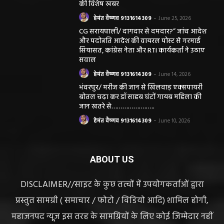
की विशेष खबर
हेमंत वैष्णव 9131614309
-
June 25, 2026
CG सरायपाली/ दागदार से दमदार?” जांच आदेश
और पदोन्नति आदेश की वायरल पोस्ट से गरमाई
सियासत, कांग्रेस नेता और RTI कार्यकर्ता ने उठाए
सवाल
हेमंत वैष्णव 9131614309
-
June 14, 2026
भंवरपुर/ मरीज की जान से खिलवाड़ एक्सपायरी
बोतल चढ़ा कर डॉ साहब घंटों गायब महिला की
जान खतरे से……………….…..
हेमंत वैष्णव 9131614309
-
June 10, 2026
ABOUT US
DISCLAIMER//साइट के कुछ तत्वों में उपयोगकर्ताओं द्वारा
प्रस्तुत सामग्री ( समाचार / फोटो / विडियो आदि) शामिल होगी,
महाजनपद न्यूज इस तरह के सामग्रियों के लिए कोई जिम्मेदार नहीं