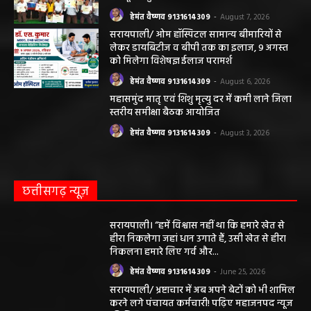
हेमंत वैष्णव 9131614309
-
August 7, 2026
सरायपाली/ ओम हॉस्पिटल सामान्य बीमारियों से
लेकर डायबिटीज व बीपी तक का इलाज, 9 अगस्त
को मिलेगा विशेषज्ञ ईलाज परामर्श
हेमंत वैष्णव 9131614309
-
August 6, 2026
महासमुंद मातृ एवं शिशु मृत्यु दर में कमी लाने जिला
स्तरीय समीक्षा बैठक आयोजित
हेमंत वैष्णव 9131614309
-
August 3, 2026
छत्तीसगढ़ न्यूज़
सरायपाली। “हमें विश्वास नहीं था कि हमारे खेत से
हीरा निकलेगा जहां धान उगाते हैं, उसी खेत से हीरा
निकलना हमारे लिए गर्व और...
हेमंत वैष्णव 9131614309
-
June 25, 2026
सरायपाली/ भ्रष्टाचार में अब अपने बेटों को भी शामिल
करने लगे पंचायत कर्मचारी! पढ़िए महाजनपद न्यूज