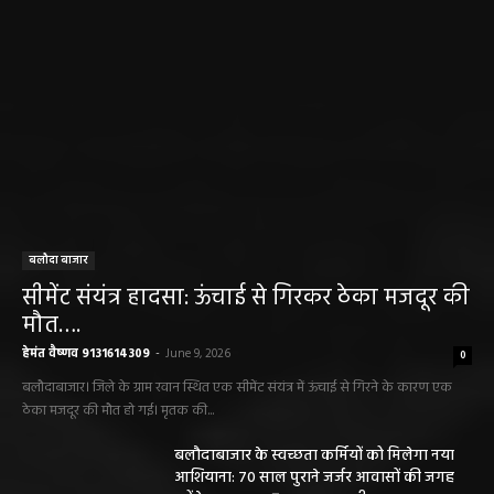
बलौदा बाजार
सीमेंट संयंत्र हादसा: ऊंचाई से गिरकर ठेका मजदूर की
मौत….
हेमंत वैष्णव 9131614309
-
June 9, 2026
0
बलौदाबाजार। जिले के ग्राम रवान स्थित एक सीमेंट संयंत्र में ऊंचाई से गिरने के कारण एक
ठेका मजदूर की मौत हो गई। मृतक की...
बलौदाबाजार के स्वच्छता कर्मियों को मिलेगा नया
आशियाना: 70 साल पुराने जर्जर आवासों की जगह