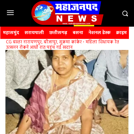
महासमुंद
सरायपाली
छत्तीसगढ़
बसना
नेशनल डेस्क
क्राइम
CG बस्तर नारायणपुर, बीजापुर, सुकमा कांकेर
महिला विधायक रेत
उत्खनन रोकने आधी रात पहुंच गई खदान