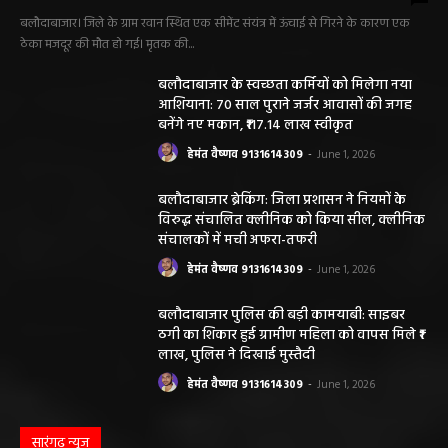
बलौदाबाजार। जिले के ग्राम रवान स्थित एक सीमेंट संयंत्र में ऊंचाई से गिरने के कारण एक
ठेका मजदूर की मौत हो गई। मृतक की...
बलौदाबाजार के स्वच्छता कर्मियों को मिलेगा नया
आशियाना: 70 साल पुराने जर्जर आवासों की जगह
बनेंगे नए मकान, ₹117.14 लाख स्वीकृत
हेमंत वैष्णव 9131614309
-
June 1, 2026
बलौदाबाजार ब्रेकिंग: जिला प्रशासन ने नियमों के
विरुद्ध संचालित क्लीनिक को किया सील, क्लीनिक
संचालकों में मची अफरा-तफरी
हेमंत वैष्णव 9131614309
-
June 1, 2026
बलौदाबाजार पुलिस की बड़ी कामयाबी: साइबर
ठगी का शिकार हुई ग्रामीण महिला को वापस मिले ₹1
लाख, पुलिस ने दिखाई मुस्तैदी
हेमंत वैष्णव 9131614309
-
June 1, 2026
सारंगढ़ न्यूज़