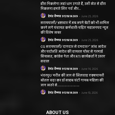
हीरा निकलेगा जहां धान उगाते हैं, उसी खेत से हीरा
निकलना हमारे लिए गर्व और...
हेमंत वैष्णव 9131614309
-
June 25, 2026
सरायपाली/ भ्रष्टाचार में अब अपने बेटों को भी शामिल
करने लगे पंचायत कर्मचारी! पढ़िए महाजनपद न्यूज
की विशेष खबर
हेमंत वैष्णव 9131614309
-
June 25, 2026
CG सरायपाली/ दागदार से दमदार?” जांच आदेश
और पदोन्नति आदेश की वायरल पोस्ट से गरमाई
सियासत, कांग्रेस नेता और RTI कार्यकर्ता ने उठाए
सवाल
हेमंत वैष्णव 9131614309
-
June 14, 2026
भंवरपुर/ मरीज की जान से खिलवाड़ एक्सपायरी
बोतल चढ़ा कर डॉ साहब घंटों गायब महिला की
जान खतरे से……………….…..
हेमंत वैष्णव 9131614309
-
June 10, 2026
ABOUT US