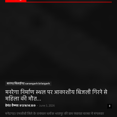
सारंगढ़ बिलाईगढ़ sarangarh bilaigarh
मनरेगा निर्माण स्थल पर आकाशीय बिजली गिरने से
महिला की मौत…
हेमंत वैष्णव 9131614309
-
June 3, 2026
0
मनेंद्रगढ़। एमसीबी जिले के वनांचल ब्लॉक भरतपुर की ग्राम पंचायत चरखर में मंगलवार