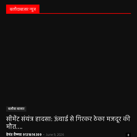
बलौदाबाज़ार न्यूज़
बलौदा बाजार
सीमेंट संयंत्र हादसा: ऊंचाई से गिरकर ठेका मजदूर की
मौत….
हेमंत वैष्णव 9131614309
-
June 9, 2026
0