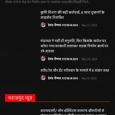
दोपहर मनरेगा चेक डेम निर्माण स्थल पर अचानक आकाशीय बिजली गिरने...
कृषि विभाग की बड़ी कार्रवाई, 6 खाद दुकानों के
लाइसेंस निलंबित
हेमंत वैष्णव 9131614309
-
May 27, 2026
पंचायत ने नहीं दी अनुमति, फिर किसके आदेश पर
खोदा गया सरकारी तालाब? सड़क निर्माण कार्य पर
उठे सवाल
हेमंत वैष्णव 9131614309
-
May 24, 2026
अवैध रेत और ईंट परिवहन के मामले में 6 वाहन जब्त
हेमंत वैष्णव 9131614309
-
May 19, 2026
महासमुंद न्यूज़
सरायपाली/ ओम हॉस्पिटल सामान्य बीमारियों से