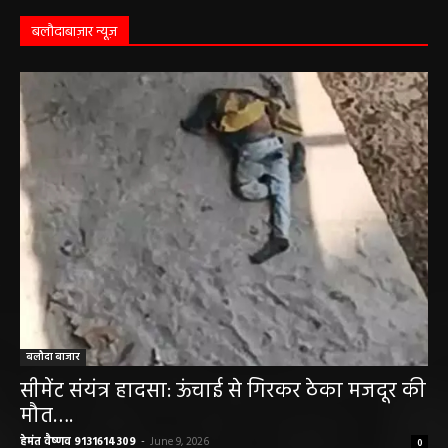
बलौदाबाज़ार न्यूज़
बलौदा बाजार
सीमेंट संयंत्र हादसा: ऊंचाई से गिरकर ठेका मजदूर की
मौत….
हेमंत वैष्णव 9131614309
-
June 9, 2026
0