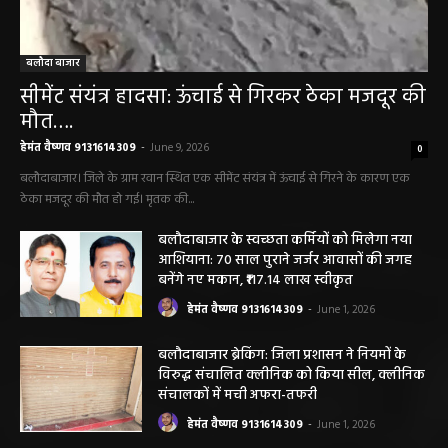
बलौदा बाजार
सीमेंट संयंत्र हादसा: ऊंचाई से गिरकर ठेका मजदूर की
मौत….
हेमंत वैष्णव 9131614309
-
June 9, 2026
0
बलौदाबाजार। जिले के ग्राम रवान स्थित एक सीमेंट संयंत्र में ऊंचाई से गिरने के कारण एक
ठेका मजदूर की मौत हो गई। मृतक की...
बलौदाबाजार के स्वच्छता कर्मियों को मिलेगा नया
आशियाना: 70 साल पुराने जर्जर आवासों की जगह
बनेंगे नए मकान, ₹117.14 लाख स्वीकृत
हेमंत वैष्णव 9131614309
-
June 1, 2026
बलौदाबाजार ब्रेकिंग: जिला प्रशासन ने नियमों के
विरुद्ध संचालित क्लीनिक को किया सील, क्लीनिक