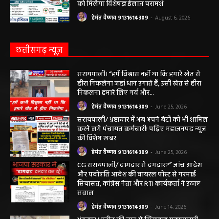
हेमंत वैष्णव 9131614309
-
August 7, 2026
सरायपाली/ ओम हॉस्पिटल सामान्य बीमारियों से
लेकर डायबिटीज व बीपी तक का इलाज, 9 अगस्त
को मिलेगा विशेषज्ञ ईलाज परामर्श
हेमंत वैष्णव 9131614309
-
August 6, 2026
छत्तीसगढ़ न्यूज़
सरायपाली। “हमें विश्वास नहीं था कि हमारे खेत से
हीरा निकलेगा जहां धान उगाते हैं, उसी खेत से हीरा
निकलना हमारे लिए गर्व और...
हेमंत वैष्णव 9131614309
-
June 25, 2026
सरायपाली/ भ्रष्टाचार में अब अपने बेटों को भी शामिल
करने लगे पंचायत कर्मचारी! पढ़िए महाजनपद न्यूज
की विशेष खबर
हेमंत वैष्णव 9131614309
-
June 25, 2026
CG सरायपाली/ दागदार से दमदार?” जांच आदेश
और पदोन्नति आदेश की वायरल पोस्ट से गरमाई
सियासत, कांग्रेस नेता और RTI कार्यकर्ता ने उठाए