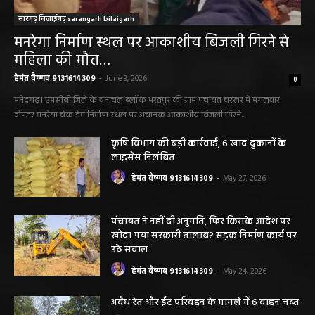
सारंगढ़ बिलाईगढ़ sarangarh bilaigarh
मनरेगा निर्माण स्थल पर आकाशीय बिजली गिरने से
महिला की मौत…
हेमंत वैष्णव 9131614309
-
June 3, 2026
0
मनेंद्रगढ़। एमसीबी जिले के वनांचल ब्लॉक भरतपुर की ग्राम पंचायत चरखर में मंगलवार
दोपहर मनरेगा चेक डेम निर्माण स्थल पर अचानक आकाशीय बिजली गिरने...
कृषि विभाग की बड़ी कार्रवाई, 6 खाद दुकानों के
लाइसेंस निलंबित
हेमंत वैष्णव 9131614309
-
May 27, 2026
पंचायत ने नहीं दी अनुमति, फिर किसके आदेश पर
खोदा गया सरकारी तालाब? सड़क निर्माण कार्य पर
उठे सवाल