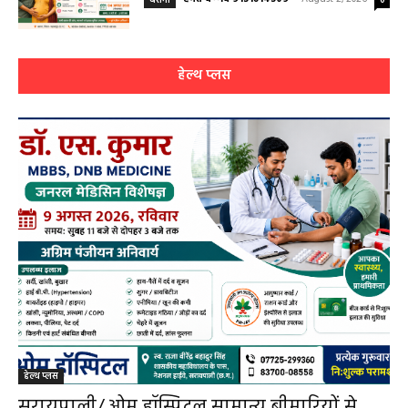
बसना/ संतान प्राप्ति से जुड़ी समस्याओं का मिलेगा
आधुनिक इलाज, 4 अगस्त को विशेष परामर्श शिविर
हेमंत वैष्णव 9131614309
-
August 2, 2026
बसना
0
हेल्थ प्लस