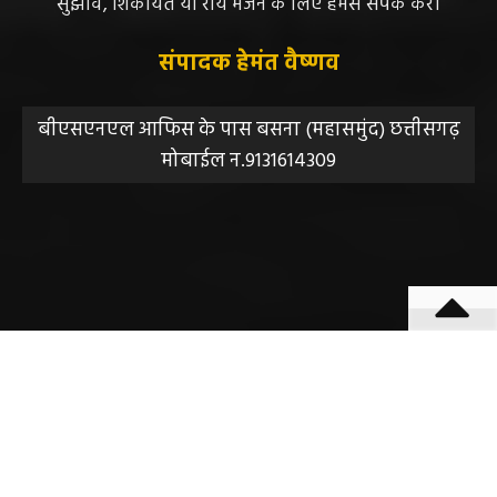
जिम्मेदारी नहीं होगी, सभी विवादों का न्याय क्षेत्र महासमुंद होगा,
महाजनपद न्यूज की विषय सामग्री (कटेंट) से संबंधित किसी भी
सुझाव, शिकायत या राय भेजने के लिए हमसे संपर्क करें।
संपादक हेमंत वैष्णव
बीएसएनएल आफिस के पास बसना (महासमुंद) छत्तीसगढ़
मोबाईल न.9131614309