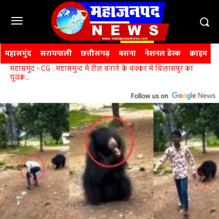
महासमुंद
सरायपाली
छत्तीसगढ़
बसना
नेशनल डेस्क
क्राइम
महासमुंद
CG : महासमुन्द मे रील बनाने के चक्कर में बिलासपुर का
युवक...