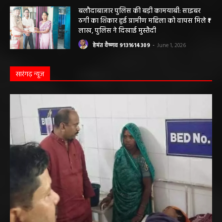
संचालकों में मची अफरा-तफरी
हेमंत वैष्णव 9131614309
-
June 1, 2026
बलौदाबाजार पुलिस की बड़ी कामयाबी: साइबर
ठगी का शिकार हुई ग्रामीण महिला को वापस मिले ₹1
लाख, पुलिस ने दिखाई मुस्तैदी
हेमंत वैष्णव 9131614309
-
June 1, 2026
सारंगढ़ न्यूज़