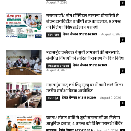
गुणवत्ता एवं स्वच्छता को लेकर आवश्यक
सावधानियां बरतने के...
हेमंत वैष्णव 9131614309
-
CG बागबाहरा
August 7, 2026
0
सरायपाली/ ओम हॉस्पिटल सामान्य बीमारियों से
लेकर डायबिटीज व बीपी तक का इलाज, 9 अगस्त
को मिलेगा विशेषज्ञ ईलाज परामर्श
हेमंत वैष्णव 9131614309
-
August 6, 2026
हेल्थ प्लस
0
महासमुंद कलेक्टर ने सुनी आमजनों की समस्याएं,
संबंधित विभागों को त्वरित निराकरण के दिए निर्देश
हेमंत वैष्णव 9131614309
-
Uncategorized
August 4, 2026
0
महासमुंद मातृ एवं शिशु मृत्यु दर में कमी लाने जिला
स्तरीय समीक्षा बैठक आयोजित
हेमंत वैष्णव 9131614309
-
August 3, 2026
महासमुंद
0