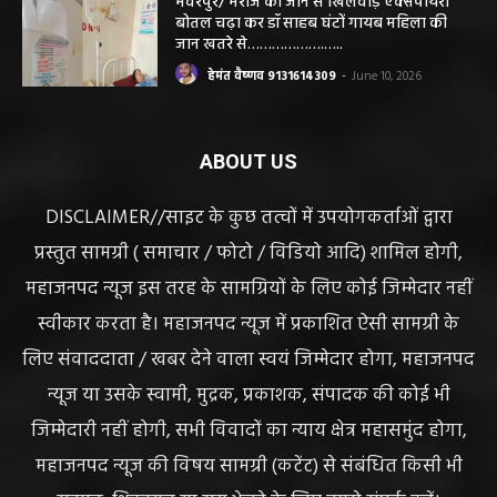
सवाल
हेमंत वैष्णव 9131614309
-
June 14, 2026
भंवरपुर/ मरीज की जान से खिलवाड़ एक्सपायरी
बोतल चढ़ा कर डॉ साहब घंटों गायब महिला की
जान खतरे से……………….…..
हेमंत वैष्णव 9131614309
-
June 10, 2026
ABOUT US
DISCLAIMER//साइट के कुछ तत्वों में उपयोगकर्ताओं द्वारा
प्रस्तुत सामग्री ( समाचार / फोटो / विडियो आदि) शामिल होगी,
महाजनपद न्यूज इस तरह के सामग्रियों के लिए कोई जिम्मेदार नहीं
स्वीकार करता है। महाजनपद न्यूज में प्रकाशित ऐसी सामग्री के
लिए संवाददाता / खबर देने वाला स्वयं जिम्मेदार होगा, महाजनपद
न्यूज या उसके स्वामी, मुद्रक, प्रकाशक, संपादक की कोई भी