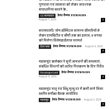
August 7, 2026
0
महासमुंद खाद्य सुरक्षा विभाग द्वारा पिथौरा एवं
बागबाहरा में किया औचक निरीक्षण खाद्य पदार्थों की
गुणवत्ता एवं स्वच्छता को लेकर आवश्यक
सावधानियां बरतने के...
हेमंत वैष्णव 9131614309
-
CG बागबाहरा
August 7, 2026
0
सरायपाली/ ओम हॉस्पिटल सामान्य बीमारियों से
लेकर डायबिटीज व बीपी तक का इलाज, 9 अगस्त
को मिलेगा विशेषज्ञ ईलाज परामर्श
हेमंत वैष्णव 9131614309
-
August 6, 2026
हेल्थ प्लस
0
महासमुंद कलेक्टर ने सुनी आमजनों की समस्याएं,
संबंधित विभागों को त्वरित निराकरण के दिए निर्देश
हेमंत वैष्णव 9131614309
-
Uncategorized
August 4, 2026
0
महासमुंद मातृ एवं शिशु मृत्यु दर में कमी लाने जिला