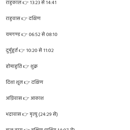
निशिता मुहूर्त 👉 २३:३८ से २४:३२
राहुकाल 👉 १३:२३ से १४:४१
राहुवास 👉 दक्षिण
यमगण्ड 👉 ०६:५२ से ०८:१०
दुर्मुहूर्त 👉 १०:२० से ११:०२
होमाहुति 👉 शुक्र
दिशा शूल 👉 दक्षिण
अग्निवास 👉 आकाश