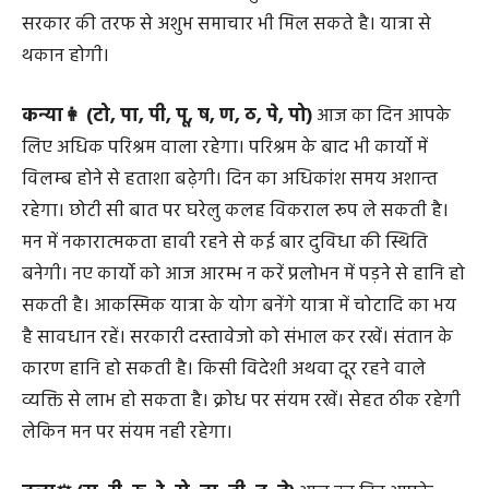
करना पड़ेगा मध्यान के समय किसी मनोकामना की पूर्ति होने से
प्रसन्न रहेंगे। परिवार के साथ मिलकर किसी शुभ आयोजन या पर्यटन
के अवसर मिलेंगे ननिहाल पक्ष से शुभ समाचार मिलेंगे। लेकिन
सरकार की तरफ से अशुभ समाचार भी मिल सकते है। यात्रा से
थकान होगी।
कन्या👩 (टो, पा, पी, पू, ष, ण, ठ, पे, पो)
आज का दिन आपके
लिए अधिक परिश्रम वाला रहेगा। परिश्रम के बाद भी कार्यो में
विलम्ब होने से हताशा बढ़ेगी। दिन का अधिकांश समय अशान्त
रहेगा। छोटी सी बात पर घरेलु कलह विकराल रूप ले सकती है।
मन में नकारात्मकता हावी रहने से कई बार दुविधा की स्थिति
बनेगी। नए कार्यो को आज आरम्भ न करें प्रलोभन में पड़ने से हानि हो
सकती है। आकस्मिक यात्रा के योग बनेंगे यात्रा में चोटादि का भय
है सावधान रहें। सरकारी दस्तावेजो को संभाल कर रखें। संतान के
कारण हानि हो सकती है। किसी विदेशी अथवा दूर रहने वाले
व्यक्ति से लाभ हो सकता है। क्रोध पर संयम रखें। सेहत ठीक रहेगी