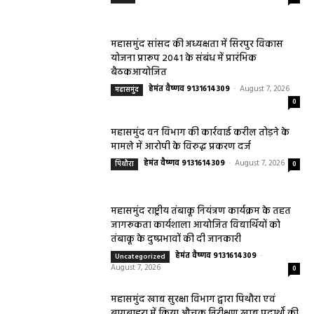
‘नीलांचल भवन’ में पुष्प वर्षा से हुआ भव्य स्वागत छत्तीसगढ़ के महामहिम...
बसना/ पिरदा में परिवहन संबंधी कार्यों के लिए राम
परिवहन सुविधा केंद्र की सुविधा
हेमंत वैष्णव 9131614309
-
August 8, 2026
बसना
0
महासमुंद सांसद की अध्यक्षता में सिरपुर विकास
योजना प्रारूप 2041 के संबंध में प्रारंभिक
बैठकआयोजित
हेमंत वैष्णव 9131614309
-
August 7, 2026
महासमुंद
0
महासमुंद वन विभाग की कार्रवाई करील तोड़ने के
मामले में आरोपी के विरुद्ध प्रकरण दर्ज
हेमंत वैष्णव 9131614309
-
August 7, 2026
पिथौरा
0
महासमुंद राष्ट्रीय तंबाकू नियंत्रण कार्यक्रम के तहत
जागरूकता कार्यशाला आयोजित विद्यार्थियों को
तंबाकू के दुष्प्रभावों की दी जानकारी
हेमंत वैष्णव 9131614309
-
Uncategorized