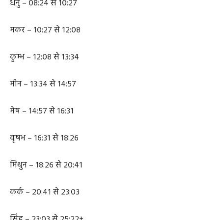
वृश्चिक – ३०:०४ से ०८:२४
धनु – ०८:२४ से १०:२७
मकर – १०:२७ से १२:०८
कुम्भ – १२:०८ से १३:३४
मीन – १३:३४ से १४:५७
मेष – १४:५७ से १६:३१
वृषभ – १६:३१ से १८:२६
मिथुन – १८:२६ से २०:४१