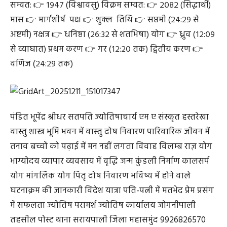
सम्वत: 👉 १९४७ (विश्वावसु) विक्रम सम्वत: 👉 २०८२ (सिद्धार्थी)
मास 👉 मार्गशीर्ष पक्ष 👉 शुक्ल तिथि 👉 सप्तमी (२४:२९ से
अष्टमी) नक्षत्र 👉 धनिष्ठा (२६:३२ से शतभिषा) योग 👉 ध्रुव (१२:०९
से व्याघात) प्रथम करण 👉 गर (१२:२० तक) द्वितीय करण 👉
वणिज (२४:२९ तक)