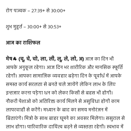
चोर पञ्चक – २५:२२+ से २६:३२+
शुभ मुहूर्त – २६:३२+ से २७:३९+
रोग पञ्चक – २७:३९+ से ३०:००+
शुभ मुहूर्त – ३०:००+ से ३०:५३+
आज का राशिफल
मेष🐐 (चू, चे, चो, ला, ली, लू, ले, लो, अ)
आज का दिन भी
आपके अनुकूल रहेगा। आज दिन भर शारीरिक और मानसिक स्फूर्ति
रहेगी। आपका सामाजिक व्यवहार बढ़ेगा दिन के पूर्वार्ध में आपके
समस्त कार्य सरलता से बनते चले जायेंगे लेकिन लाभ के लिए
इन्तजार करना पड़ेगा धन को लेकर किसी से बहस भी होगी।
नौकरी पेशाओ को अतिरिक्त कार्य मिलने से असुविधा होगी काम