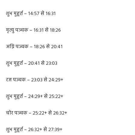
मृत्यु पञ्चक – १२:०८ से १३:३४
अग्नि पञ्चक – १३:३४ से १४:५७
शुभ मुहूर्त – १४:५७ से १६:३१
मृत्यु पञ्चक – १६:३१ से १८:२६
अग्नि पञ्चक – १८:२६ से २०:४१
शुभ मुहूर्त – २०:४१ से २३:०३
रज पञ्चक – २३:०३ से २४:२९+
शुभ मुहूर्त – २४:२९+ से २५:२२+