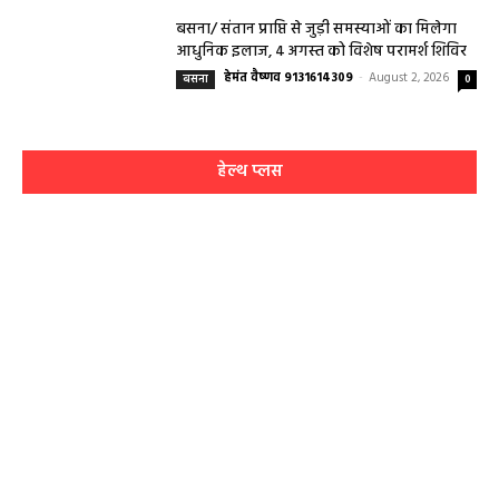
स्तरीय समीक्षा बैठक आयोजित
हेमंत वैष्णव 9131614309
-
August 3, 2026
महासमुंद
0
बसना/ संतान प्राप्ति से जुड़ी समस्याओं का मिलेगा
आधुनिक इलाज, 4 अगस्त को विशेष परामर्श शिविर
हेमंत वैष्णव 9131614309
-
August 2, 2026
बसना
0
हेल्थ प्लस