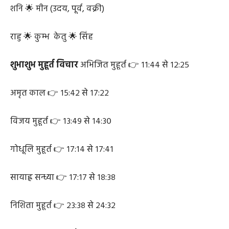
शुक्र 🌟 वृश्चिक (उदित, पश्चिम, मार्गी)
शनि 🌟 मीन (उदय, पूर्व, वक्री)
राहु 🌟 कुम्भ केतु 🌟 सिंह
शुभाशुभ मुहूर्त विचार
अभिजित मुहूर्त 👉 ११:४४ से १२:२५
अमृत काल 👉 १५:४२ से १७:२२
विजय मुहूर्त 👉 १३:४९ से १४:३०
गोधूलि मुहूर्त 👉 १७:१४ से १७:४१
सायाह्न सन्ध्या 👉 १७:१७ से १८:३८