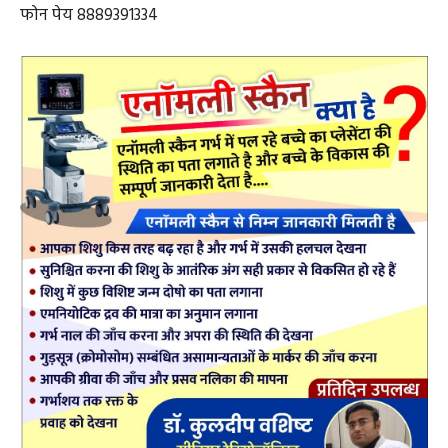
पंडित भूपेंद्र श्रीधर सतपति ज्योतिषाचार्य एम ए संस्कृत हस्तरेखा
वास्तु शास्त्र भूमि भवन में वास्तु दोष निवारण पारिवारिक जीवन में
तनाव बच्चों को पढ़ाई में मन नहीं लगता विवाह विलम्ब राज़ योग
भाग्योदय व्यापार व्यवसाय में वृद्धि जन्म कुंडली निर्माण कालसर्प
योग मांगलिक योग पितृ दोष निवारण भविष्य में होने वाले
घटनाक्रम की जानकारी विदेश यात्रा पति-पत्नी में मतभेद प्रेम प्रसंग
में सफलता ज्योतिष परामर्श ज्योतिष कार्यालय जोगनीपाली
तहसील पोस्ट थाना सरायपाली जिला महासमुंद 9926826570
फोन पेय 8889391334