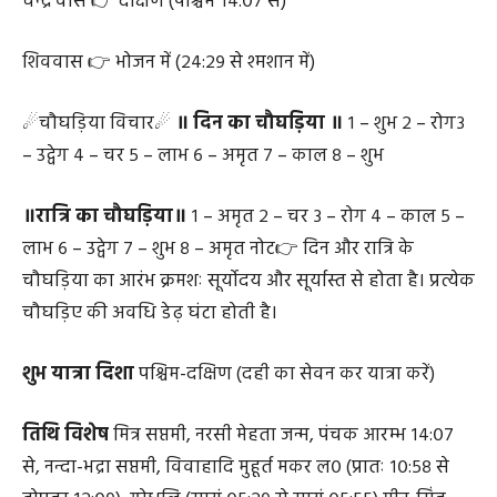
भद्रावास 👉 मृत्यु (२४:२९ से)
चन्द्र वास 👉 दक्षिण (पश्चिम १४:०७ से)
शिववास 👉 भोजन में (२४:२९ से श्मशान में)
☄चौघड़िया विचार☄
॥ दिन का चौघड़िया ॥
१ – शुभ २ – रोग३
– उद्वेग ४ – चर ५ – लाभ ६ – अमृत ७ – काल ८ – शुभ
॥रात्रि का चौघड़िया॥
१ – अमृत २ – चर ३ – रोग ४ – काल ५ –
लाभ ६ – उद्वेग ७ – शुभ ८ – अमृत नोट👉 दिन और रात्रि के
चौघड़िया का आरंभ क्रमशः सूर्योदय और सूर्यास्त से होता है। प्रत्येक
चौघड़िए की अवधि डेढ़ घंटा होती है।
शुभ यात्रा दिशा
पश्चिम-दक्षिण (दही का सेवन कर यात्रा करें)