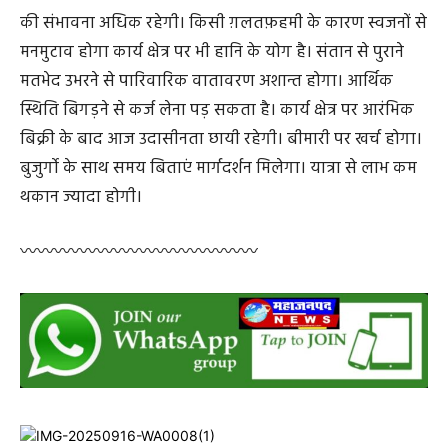
लिए प्रतिकूल परिस्थितियों वाला रहेगा जहां से लाभ की उम्मीद
रहेगी वहां से निराशा मिलेगी। मध्यान तक मन में किसी अरिष्ट की
आशंका से भयभीत रहेंगे। क्रोध भी आज अधिक रहने से व्यर्थ विवाद
की संभावना अधिक रहेगी। किसी ग़लतफ़हमी के कारण स्वजनों से
मनमुटाव होगा कार्य क्षेत्र पर भी हानि के योग है। संतान से पुराने
मतभेद उभरने से पारिवारिक वातावरण अशान्त होगा। आर्थिक
स्थिति बिगड़ने से कर्ज लेना पड़ सकता है। कार्य क्षेत्र पर आरंभिक
बिक्री के बाद आज उदासीनता छायी रहेगी। बीमारी पर खर्च होगा।
बुजुर्गो के साथ समय बिताएं मार्गदर्शन मिलेगा। यात्रा से लाभ कम
थकान ज्यादा होगी।
〰️〰️〰️〰️〰️〰️〰️〰️〰️〰️〰️〰️〰️〰️