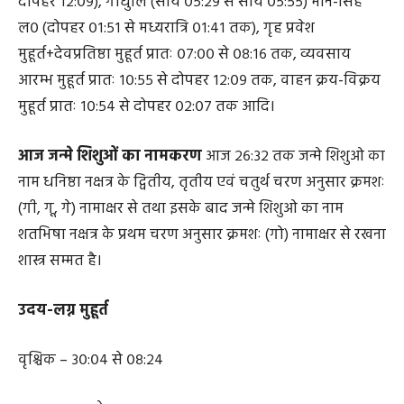
तिथि विशेष
मित्र सप्तमी, नरसी मेहता जन्म, पंचक आरम्भ १४:०७
से, नन्दा-भद्रा सप्तमी, विवाहादि मुहूर्त मकर ल० (प्रातः १०:५८ से
दोपहर १२:०९), गोधुलि (सायं ०५:२९ से सायं ०५:५५) मीन-सिंह
ल० (दोपहर ०१:५१ से मध्यरात्रि ०१:४१ तक), गृह प्रवेश
मुहूर्त+देवप्रतिष्ठा मुहूर्त प्रातः ०७:०० से ०८:१६ तक, व्यवसाय
आरम्भ मुहूर्त प्रातः १०:५५ से दोपहर १२:०९ तक, वाहन क्रय-विक्रय
मुहूर्त प्रातः १०:५४ से दोपहर ०२:०७ तक आदि।
आज जन्मे शिशुओं का नामकरण
आज २६:३२ तक जन्मे शिशुओ का
नाम धनिष्ठा नक्षत्र के द्वितीय, तृतीय एवं चतुर्थ चरण अनुसार क्रमशः
(गी, गू, गे) नामाक्षर से तथा इसके बाद जन्मे शिशुओ का नाम
शतभिषा नक्षत्र के प्रथम चरण अनुसार क्रमशः (गो) नामाक्षर से रखना
शास्त्र सम्मत है।
उदय-लग्न मुहूर्त