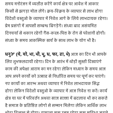
आपको मिश्रित फल देगा। बुद्धि विवेक रहने पर भी मन में राग-द्वेष
की भावना रहने से किसी प्रिय से दूरी बन सकती है। प्रातः काल से
ही बाहर घूमने-फिरने का मन बनेगा मध्यान बाद का अधिकांश
समय मनोरंजन में व्यतीत करेंगे कार्य क्षेत्र पर आवेश में आकार
किसी से झगड़ा मोल लेंगे। क्रय-विक्रय के व्यापार से लाभ होगा
विदेशी वस्तुओ के व्यापार में निवेश आगे के लिये लाभदायक रहेगा।
प्रेम प्रसंगों में आपसी सम्बन्ध बिगड़ेंगे। संध्या बाद असंयमित
दिनचर्या से थकान रहेगी गैस-कब्ज-पित्त के रोग से परेशानी होगी।
संध्या के समय आकस्मिक खर्च के साथ लाभ के योग भी है।
धनु🏹 (ये, यो, भा, भी, भू, ध, फा, ढा, भे)
आज का दिन भी आपके
लिए शुभफलदायी रहेगा। दिन के आरंभ में थोड़ी सुस्ती दिखाएंगे
काम की अपेक्षा आराम का मन रहेगा लेकिन मध्यान के समय आज
आप अपने कार्यो को उत्साह से निर्धारित समय पर पूर्ण कर पाएंगे।
नए कार्यो का आरम्भ अथवा व्यापार में निवेश लाभदायक सिद्ध
होगा लेकिन विदेशी वस्तुओ के व्यापार में आज निवेश ना करें। कार्य