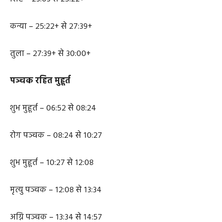
कर्क – २०:४१ से २३:०३
सिंह – २३:०३ से २५:२२+
कन्या – २५:२२+ से २७:३९+
तुला – २७:३९+ से ३०:००+
पञ्चक रहित मुहूर्त
शुभ मुहूर्त – ०६:५२ से ०८:२४
रोग पञ्चक – ०८:२४ से १०:२७
शुभ मुहूर्त – १०:२७ से १२:०८