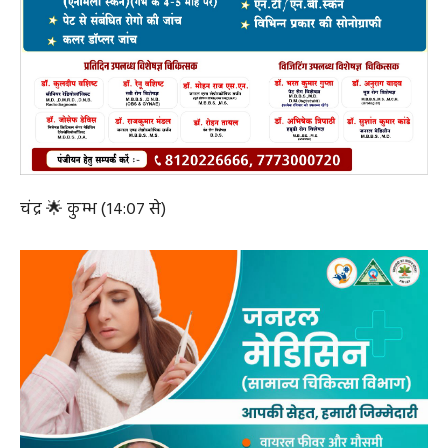
॥ गोचर ग्रहा: ॥
सूर्य 🌟 वृश्चिक