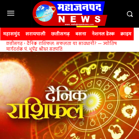
महासमुंद
सरायपाली
छत्तीसगढ़
बसना
नेशनल डेस्क
क्राइम
छत्तीसगढ़
दैनिक राशिफल: सफलता या सावधानी? — ज्योतिष
मार्गदर्शक पं. भूपेंद्र श्रीधर सतपति