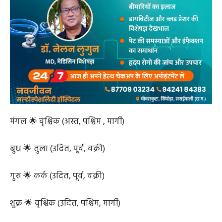
चंद्र 🌟 कुम्भ (१४:०७ से)
मंगल 🌟 वृश्चिक (अस्त, पश्चिम , मार्गी)
बुध 🌟 तुला (उदित, पूर्व, वक्री)
गुरु 🌟 कर्क (उदित, पूर्व, वक्री)