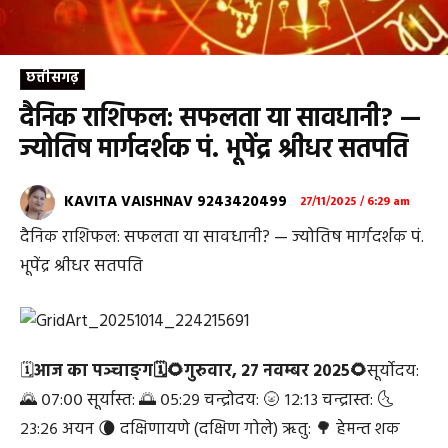
छत्तीसगढ़
दैनिक राशिफल: सफलता या सावधानी? —
ज्योतिष मार्गदर्शक पं. भूपेंद्र श्रीधर सतपति
KAVITA VAISHNAV 9243420499
27/11/2025 / 6:29 am
दैनिक राशिफल: सफलता या सावधानी? — ज्योतिष मार्गदर्शक पं.
भूपेंद्र श्रीधर सतपति
🗓
आज का पञ्चाङ्ग🗓🌻गुरुवार, २७ नवम्बर २०२५🌻
सूर्योदय:
🌄 ०७:०० सूर्यास्त: 🌅 ०५:२९ चन्द्रोदय: 🌝 १२:१३ चन्द्रास्त: 🌜
२३:२६ अयन 🌘 दक्षिणायणे (दक्षिण गोले) ऋतु: 🌳 हेमन्त शक