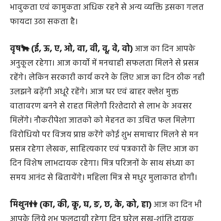
लापरवाही से करेंगे। मध्यान के बाद का समय मनोरंजन में
बिताएंगे। मित्रो के साथ बाहर घूमने का अवसर मिलेगा। ससुराल से
लाभ होगा। पारिवारिक दायित्व बढ़ने से व्यस्तता रहेगी। स्वभाव में
भावुकता एवं कामुकता अधिक रहने से अन्य व्यक्ति इसका गलत
फायदा उठा सकता है।
वृष🐂 (ई, ऊ, ए, ओ, वा, वी, वू, वे, वो)
आज का दिन आपके
अनुकूल रहेगा। आज कार्यो में मनचाही सफलता मिलने से प्रसन्न
रहेंगे। लेकिन सरकारी कार्य करने के लिए आज का दिन ठीक नही
उलझने बढ़ेंगी अधूरे रहेंगे। आज घर एवं बाहर क्लेश मुक्त
वातावरण बनने से राहत मिलेगी रिश्तेदारो से लाभ के अवसर
मिलेंगे। नौकरीपेशा जातको को मेहनत का उचित फल मिलेगा
विरोधियो पर विजय प्राप्त करेंगे कोई शुभ समाचार मिलने से मन
प्रसन्न रहेगा लेखक, साहित्यकार एवं पत्रकारों के लिए आज का
दिन विशेष लाभदायक रहेगा। मित्र परिजनों के साथ संध्या का
समय आनंद से बितायेंगे। महिला मित्र से मधुर मुलाकात होगी।