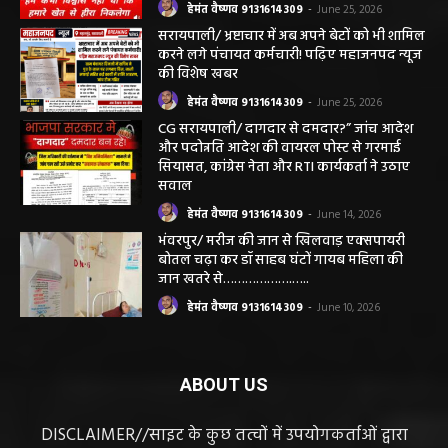
हेमंत वैष्णव 9131614309
-
June 25, 2026
सरायपाली/ भ्रष्टाचार में अब अपने बेटों को भी शामिल
करने लगे पंचायत कर्मचारी! पढ़िए महाजनपद न्यूज
की विशेष खबर
हेमंत वैष्णव 9131614309
-
June 25, 2026
CG सरायपाली/ दागदार से दमदार?” जांच आदेश
और पदोन्नति आदेश की वायरल पोस्ट से गरमाई
सियासत, कांग्रेस नेता और RTI कार्यकर्ता ने उठाए
सवाल
हेमंत वैष्णव 9131614309
-
June 14, 2026
भंवरपुर/ मरीज की जान से खिलवाड़ एक्सपायरी
बोतल चढ़ा कर डॉ साहब घंटों गायब महिला की
जान खतरे से……………….…..
हेमंत वैष्णव 9131614309
-
June 10, 2026
ABOUT US
DISCLAIMER//साइट के कुछ तत्वों में उपयोगकर्ताओं द्वारा