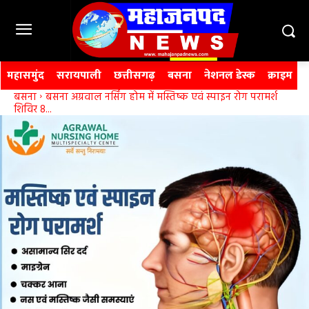
महासमुंद
सरायपाली
छत्तीसगढ़
बसना
नेशनल डेस्क
क्राइम
बसना
बसना अग्रवाल नर्सिंग होम में मस्तिष्क एवं स्पाइन रोग परामर्श
शिविर 8...