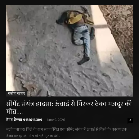
बलौदा बाजार
सीमेंट संयंत्र हादसा: ऊंचाई से गिरकर ठेका मजदूर की
मौत….
हेमंत वैष्णव 9131614309
-
June 9, 2026
0
बलौदाबाजार। जिले के ग्राम रवान स्थित एक सीमेंट संयंत्र में ऊंचाई से गिरने के कारण एक
ठेका मजदूर की मौत हो गई। मृतक की...