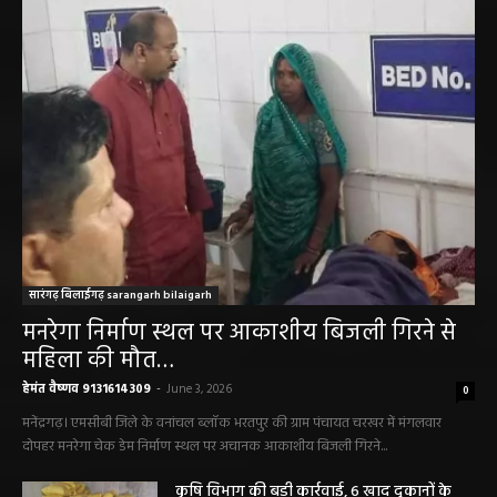
सारंगढ़ बिलाईगढ़ sarangarh bilaigarh
मनरेगा निर्माण स्थल पर आकाशीय बिजली गिरने से
महिला की मौत…
हेमंत वैष्णव 9131614309
-
June 3, 2026
0
मनेंद्रगढ़। एमसीबी जिले के वनांचल ब्लॉक भरतपुर की ग्राम पंचायत चरखर में मंगलवार
दोपहर मनरेगा चेक डेम निर्माण स्थल पर अचानक आकाशीय बिजली गिरने...
कृषि विभाग की बड़ी कार्रवाई, 6 खाद दुकानों के