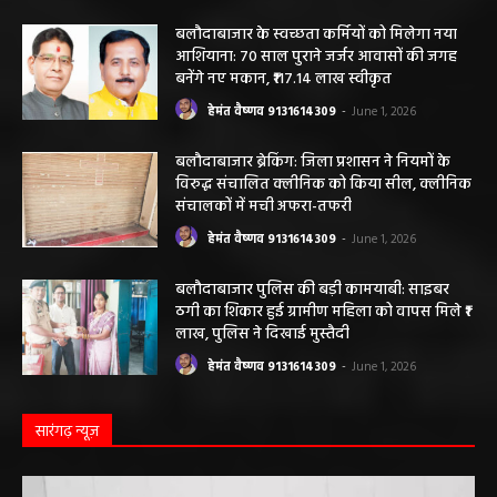
बलौदाबाजार के स्वच्छता कर्मियों को मिलेगा नया
आशियाना: 70 साल पुराने जर्जर आवासों की जगह
बनेंगे नए मकान, ₹117.14 लाख स्वीकृत
हेमंत वैष्णव 9131614309
-
June 1, 2026
बलौदाबाजार ब्रेकिंग: जिला प्रशासन ने नियमों के
विरुद्ध संचालित क्लीनिक को किया सील, क्लीनिक
संचालकों में मची अफरा-तफरी
हेमंत वैष्णव 9131614309
-
June 1, 2026
बलौदाबाजार पुलिस की बड़ी कामयाबी: साइबर
ठगी का शिकार हुई ग्रामीण महिला को वापस मिले ₹1
लाख, पुलिस ने दिखाई मुस्तैदी
हेमंत वैष्णव 9131614309
-
June 1, 2026
सारंगढ़ न्यूज़