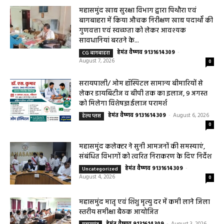
महासमुंद खाद्य सुरक्षा विभाग द्वारा पिथौरा एवं
बागबाहरा में किया औचक निरीक्षण खाद्य पदार्थों की
गुणवत्ता एवं स्वच्छता को लेकर आवश्यक
सावधानियां बरतने के...
हेमंत वैष्णव 9131614309
-
CG बागबाहरा
August 7, 2026
0
सरायपाली/ ओम हॉस्पिटल सामान्य बीमारियों से
लेकर डायबिटीज व बीपी तक का इलाज, 9 अगस्त
को मिलेगा विशेषज्ञ ईलाज परामर्श
हेमंत वैष्णव 9131614309
-
August 6, 2026
हेल्थ प्लस
0
महासमुंद कलेक्टर ने सुनी आमजनों की समस्याएं,
संबंधित विभागों को त्वरित निराकरण के दिए निर्देश
हेमंत वैष्णव 9131614309
-
Uncategorized
August 4, 2026
0
महासमुंद मातृ एवं शिशु मृत्यु दर में कमी लाने जिला
स्तरीय समीक्षा बैठक आयोजित
हेमंत वैष्णव 9131614309
-
August 3, 2026
महासमुंद