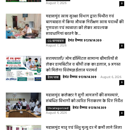
जागरूकता कार्यशाला आयोजित विद्यार्थियों को
तंबाकू के दुष्प्रभावों की दी जानकारी
हेमंत वैष्णव 9131614309
-
Uncategorized
August 7, 2026
0
महासमुंद खाद्य सुरक्षा विभाग द्वारा पिथौरा एवं
बागबाहरा में किया औचक निरीक्षण खाद्य पदार्थों की
गुणवत्ता एवं स्वच्छता को लेकर आवश्यक
सावधानियां बरतने के...
हेमंत वैष्णव 9131614309
-
CG बागबाहरा
August 7, 2026
0
सरायपाली/ ओम हॉस्पिटल सामान्य बीमारियों से
लेकर डायबिटीज व बीपी तक का इलाज, 9 अगस्त
को मिलेगा विशेषज्ञ ईलाज परामर्श
हेमंत वैष्णव 9131614309
-
August 6, 2026
हेल्थ प्लस
0
महासमुंद कलेक्टर ने सुनी आमजनों की समस्याएं,
संबंधित विभागों को त्वरित निराकरण के दिए निर्देश
हेमंत वैष्णव 9131614309
-
Uncategorized