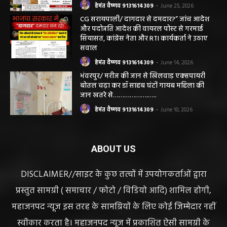
सरायपाली/ भ्रष्टाचार में अब अपने बेटों को भी शामिल
करने लगे पंचायत कर्मचारी! पढ़िए महाजनपद न्यूज
की विशेष खबर
हेमंत वैष्णव 9131614309
-
June 25, 2026
CG सरायपाली/ दागदार से दमदार?” जांच आदेश
और पदोन्नति आदेश की वायरल पोस्ट से गरमाई
सियासत, कांग्रेस नेता और RTI कार्यकर्ता ने उठाए
सवाल
हेमंत वैष्णव 9131614309
-
June 14, 2026
भंवरपुर/ मरीज की जान से खिलवाड़ एक्सपायरी
बोतल चढ़ा कर डॉ साहब घंटों गायब महिला की
जान खतरे से……………….…..
हेमंत वैष्णव 9131614309
-
June 10, 2026
ABOUT US
DISCLAIMER//साइट के कुछ तत्वों में उपयोगकर्ताओं द्वारा
प्रस्तुत सामग्री ( समाचार / फोटो / विडियो आदि) शामिल होगी,