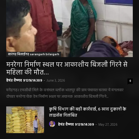
सारंगढ़ बिलाईगढ़ sarangarh bilaigarh
मनरेगा निर्माण स्थल पर आकाशीय बिजली गिरने से
महिला की मौत…
हेमंत वैष्णव 9131614309
-
June 3, 2026
0
मनेंद्रगढ़। एमसीबी जिले के वनांचल ब्लॉक भरतपुर की ग्राम पंचायत चरखर में मंगलवार
दोपहर मनरेगा चेक डेम निर्माण स्थल पर अचानक आकाशीय बिजली गिरने...
कृषि विभाग की बड़ी कार्रवाई, 6 खाद दुकानों के
लाइसेंस निलंबित