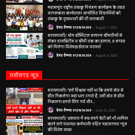
योजना प्रारूप 2041 के संबंध में प्रारंभिक
बैठकआयोजित
हेमंत वैष्णव 9131614309
-
August 7, 2026
महासमुंद राष्ट्रीय तंबाकू नियंत्रण कार्यक्रम के तहत
जागरूकता कार्यशाला आयोजित विद्यार्थियों को
तंबाकू के दुष्प्रभावों की दी जानकारी
हेमंत वैष्णव 9131614309
-
August 7, 2026
सरायपाली/ ओम हॉस्पिटल सामान्य बीमारियों से
लेकर डायबिटीज व बीपी तक का इलाज, 9 अगस्त
को मिलेगा विशेषज्ञ ईलाज परामर्श
हेमंत वैष्णव 9131614309
-
August 6, 2026
छत्तीसगढ़ न्यूज़
सरायपाली। “हमें विश्वास नहीं था कि हमारे खेत से
हीरा निकलेगा जहां धान उगाते हैं, उसी खेत से हीरा
निकलना हमारे लिए गर्व और...
हेमंत वैष्णव 9131614309
-
June 25, 2026