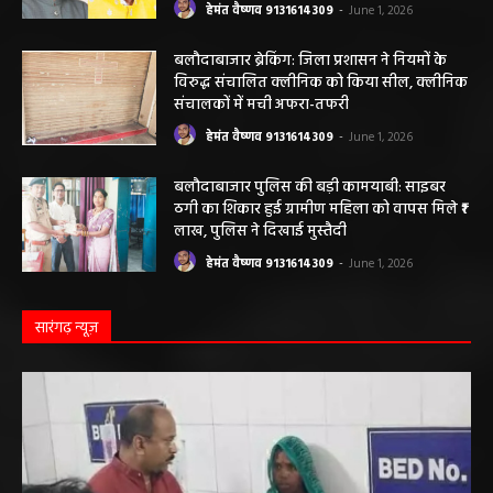
बलौदाबाजार के स्वच्छता कर्मियों को मिलेगा नया
आशियाना: 70 साल पुराने जर्जर आवासों की जगह
बनेंगे नए मकान, ₹117.14 लाख स्वीकृत
हेमंत वैष्णव 9131614309
-
June 1, 2026
बलौदाबाजार ब्रेकिंग: जिला प्रशासन ने नियमों के
विरुद्ध संचालित क्लीनिक को किया सील, क्लीनिक
संचालकों में मची अफरा-तफरी
हेमंत वैष्णव 9131614309
-
June 1, 2026
बलौदाबाजार पुलिस की बड़ी कामयाबी: साइबर
ठगी का शिकार हुई ग्रामीण महिला को वापस मिले ₹1
लाख, पुलिस ने दिखाई मुस्तैदी
हेमंत वैष्णव 9131614309
-
June 1, 2026
सारंगढ़ न्यूज़