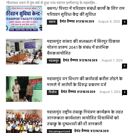
0
हेमंत वैष्णव 9131614309
-
August 8, 2026
बसना/ राज्यपाल रमेन डेका का बसना प्रवास,विधायक डॉ. सम्पत अग्रवाल के निवास
‘नीलांचल भवन’ में पुष्प वर्षा से हुआ भव्य स्वागत छत्तीसगढ़ के महामहिम...
बसना/ पिरदा में परिवहन संबंधी कार्यों के लिए राम
परिवहन सुविधा केंद्र की सुविधा
हेमंत वैष्णव 9131614309
-
August 8, 2026
बसना
0
महासमुंद सांसद की अध्यक्षता में सिरपुर विकास
योजना प्रारूप 2041 के संबंध में प्रारंभिक
बैठकआयोजित
हेमंत वैष्णव 9131614309
-
August 7, 2026
महासमुंद
0
महासमुंद वन विभाग की कार्रवाई करील तोड़ने के
मामले में आरोपी के विरुद्ध प्रकरण दर्ज
हेमंत वैष्णव 9131614309
-
August 7, 2026
पिथौरा
0
महासमुंद राष्ट्रीय तंबाकू नियंत्रण कार्यक्रम के तहत