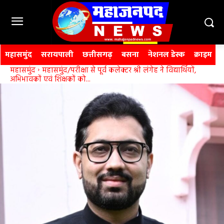
महासमुंद
सरायपाली
छत्तीसगढ़
बसना
नेशनल डेस्क
क्राइम
महासमुंद
महासमुंद/परीक्षा से पूर्व कलेक्टर श्री लंगेह ने विद्यार्थियों,
अभिभावकों एवं शिक्षकों को...