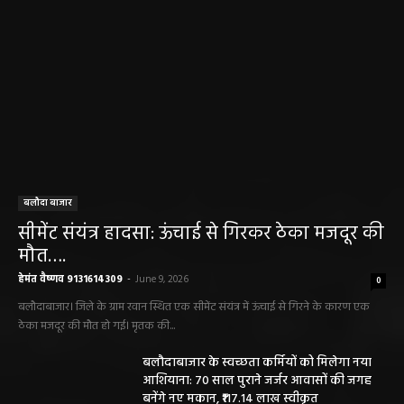
बलौदा बाजार
सीमेंट संयंत्र हादसा: ऊंचाई से गिरकर ठेका मजदूर की
मौत….
हेमंत वैष्णव 9131614309
-
June 9, 2026
0
बलौदाबाजार। जिले के ग्राम रवान स्थित एक सीमेंट संयंत्र में ऊंचाई से गिरने के कारण एक
ठेका मजदूर की मौत हो गई। मृतक की...
बलौदाबाजार के स्वच्छता कर्मियों को मिलेगा नया
आशियाना: 70 साल पुराने जर्जर आवासों की जगह
बनेंगे नए मकान, ₹117.14 लाख स्वीकृत