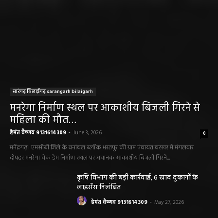
सारंगढ़ बिलाईगढ़ sarangarh bilaigarh
मनरेगा निर्माण स्थल पर आकाशीय बिजली गिरने से
महिला की मौत…
हेमंत वैष्णव 9131614309
-
June 3, 2026
0
मनेंद्रगढ़। एमसीबी जिले के वनांचल ब्लॉक भरतपुर की ग्राम पंचायत चरखर में मंगलवार
दोपहर मनरेगा चेक डेम निर्माण स्थल पर अचानक आकाशीय बिजली गिरने...
कृषि विभाग की बड़ी कार्रवाई, 6 खाद दुकानों के
लाइसेंस निलंबित
हेमंत वैष्णव 9131614309
-
May 27, 2026