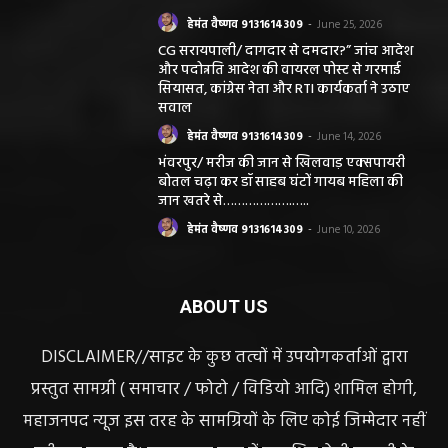
हेमंत वैष्णव 9131614309
-
June 25, 2026
CG सरायपाली/ दागदार से दमदार?” जांच आदेश
और पदोन्नति आदेश की वायरल पोस्ट से गरमाई
सियासत, कांग्रेस नेता और RTI कार्यकर्ता ने उठाए
सवाल
हेमंत वैष्णव 9131614309
-
June 14, 2026
भंवरपुर/ मरीज की जान से खिलवाड़ एक्सपायरी
बोतल चढ़ा कर डॉ साहब घंटों गायब महिला की
जान खतरे से……………….…..
हेमंत वैष्णव 9131614309
-
June 10, 2026
ABOUT US
DISCLAIMER//साइट के कुछ तत्वों में उपयोगकर्ताओं द्वारा
प्रस्तुत सामग्री ( समाचार / फोटो / विडियो आदि) शामिल होगी,
महाजनपद न्यूज इस तरह के सामग्रियों के लिए कोई जिम्मेदार नहीं