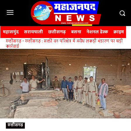
महासमुंद
सरायपाली
छत्तीसगढ़
बसना
नेशनल डेस्क
क्राइम
छत्तीसगढ़
छत्तीसगढ़ : सक्ती वन परिक्षेत्र में अवैध लकड़ी भंडारण पर बड़ी
कार्रवाई
छत्तीसगढ़