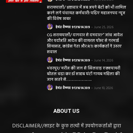
निकलना हमारे लिए गर्व और...
हेमंत वैष्णव 9131614309
-
June 25, 2026
सरायपाली/ भ्रष्टाचार में अब अपने बेटों को भी शामिल
करने लगे पंचायत कर्मचारी! पढ़िए महाजनपद न्यूज
की विशेष खबर
हेमंत वैष्णव 9131614309
-
June 25, 2026
CG सरायपाली/ दागदार से दमदार?” जांच आदेश
और पदोन्नति आदेश की वायरल पोस्ट से गरमाई
सियासत, कांग्रेस नेता और RTI कार्यकर्ता ने उठाए
सवाल
हेमंत वैष्णव 9131614309
-
June 14, 2026
भंवरपुर/ मरीज की जान से खिलवाड़ एक्सपायरी
बोतल चढ़ा कर डॉ साहब घंटों गायब महिला की
जान खतरे से……………….…..
हेमंत वैष्णव 9131614309
-
June 10, 2026
ABOUT US