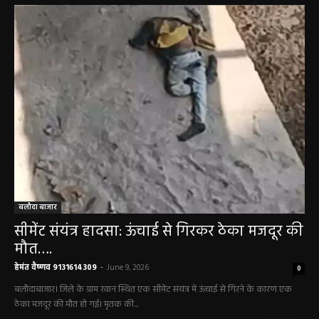
बलौदाबाज़ार न्यूज़
बलौदा बाजार
सीमेंट संयंत्र हादसा: ऊंचाई से गिरकर ठेका मजदूर की
मौत….
हेमंत वैष्णव 9131614309
-
June 9, 2026
0