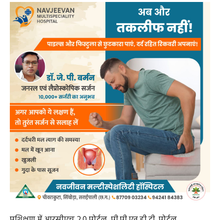
प्रशिक्षण में आरसीएच 2.0 पोर्टल, पी.पी.एन.डी.टी. पोर्टल,