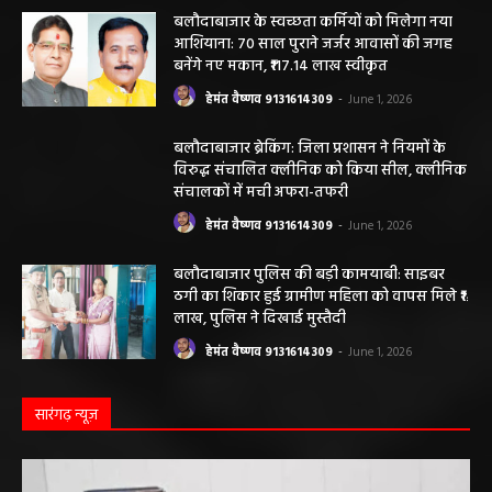
बलौदाबाजार। जिले के ग्राम रवान स्थित एक सीमेंट संयंत्र में ऊंचाई से गिरने के कारण एक
ठेका मजदूर की मौत हो गई। मृतक की...
बलौदाबाजार के स्वच्छता कर्मियों को मिलेगा नया
आशियाना: 70 साल पुराने जर्जर आवासों की जगह
बनेंगे नए मकान, ₹117.14 लाख स्वीकृत
हेमंत वैष्णव 9131614309
-
June 1, 2026
बलौदाबाजार ब्रेकिंग: जिला प्रशासन ने नियमों के
विरुद्ध संचालित क्लीनिक को किया सील, क्लीनिक
संचालकों में मची अफरा-तफरी
हेमंत वैष्णव 9131614309
-
June 1, 2026
बलौदाबाजार पुलिस की बड़ी कामयाबी: साइबर
ठगी का शिकार हुई ग्रामीण महिला को वापस मिले ₹1
लाख, पुलिस ने दिखाई मुस्तैदी
हेमंत वैष्णव 9131614309
-
June 1, 2026
सारंगढ़ न्यूज़