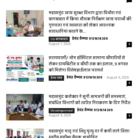
जागरूकता कार्यशाला आयोजित विद्यार्थियों को
तंबाकू के दुष्प्रभावों की दी जानकारी
हेमंत वैष्णव 9131614309
-
Uncategorized
August 7, 2026
0
महासमुंद खाद्य सुरक्षा विभाग द्वारा पिथौरा एवं
बागबाहरा में किया औचक निरीक्षण खाद्य पदार्थों की
गुणवत्ता एवं स्वच्छता को लेकर आवश्यक
सावधानियां बरतने के...
हेमंत वैष्णव 9131614309
-
CG बागबाहरा
August 7, 2026
0
सरायपाली/ ओम हॉस्पिटल सामान्य बीमारियों से
लेकर डायबिटीज व बीपी तक का इलाज, 9 अगस्त
को मिलेगा विशेषज्ञ ईलाज परामर्श
हेमंत वैष्णव 9131614309
-
August 6, 2026
हेल्थ प्लस
0
महासमुंद कलेक्टर ने सुनी आमजनों की समस्याएं,
संबंधित विभागों को त्वरित निराकरण के दिए निर्देश
हेमंत वैष्णव 9131614309
-
Uncategorized
August 4, 2026
0