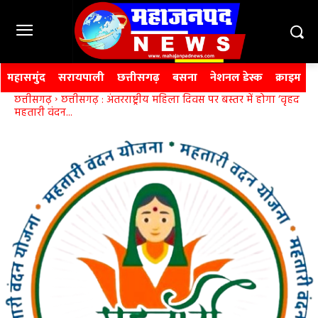
महासमुंद
सरायपाली
छत्तीसगढ़
बसना
नेशनल डेस्क
क्राइम
छत्तीसगढ़
छत्तीसगढ़ : अंतरराष्ट्रीय महिला दिवस पर बस्तर में होगा ‘वृहद
महतारी वंदन...