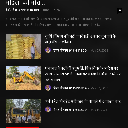
सारंगढ़ बिलाईगढ़ sarangarh bilaigarh
मनरेगा निर्माण स्थल पर आकाशीय बिजली गिरने से
महिला की मौत…
हेमंत वैष्णव 9131614309
-
June 3, 2026
0
मनेंद्रगढ़। एमसीबी जिले के वनांचल ब्लॉक भरतपुर की ग्राम पंचायत चरखर में मंगलवार
दोपहर मनरेगा चेक डेम निर्माण स्थल पर अचानक आकाशीय बिजली गिरने...
कृषि विभाग की बड़ी कार्रवाई, 6 खाद दुकानों के
लाइसेंस निलंबित
हेमंत वैष्णव 9131614309
-
May 27, 2026
पंचायत ने नहीं दी अनुमति, फिर किसके आदेश पर
खोदा गया सरकारी तालाब? सड़क निर्माण कार्य पर
उठे सवाल
हेमंत वैष्णव 9131614309
-
May 24, 2026
अवैध रेत और ईंट परिवहन के मामले में 6 वाहन जब्त