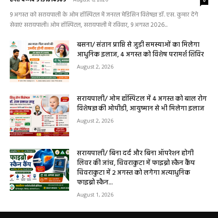
लेकर डायबिटीज व बीपी तक का इलाज, 9 अगस्त
को मिलेगा विशेषज्ञ ईलाज परामर्श
हेमंत वैष्णव 9131614309
-
August 6, 2026
0
9 अगस्त को सरायपाली के ओम हॉस्पिटल में जनरल मेडिसिन विशेषज्ञ डॉ. एस. कुमार देंगे
सेवाएं सरायपाली। ओम हॉस्पिटल, सरायपाली में रविवार, 9 अगस्त 2026...
बसना/ संतान प्राप्ति से जुड़ी समस्याओं का मिलेगा
आधुनिक इलाज, 4 अगस्त को विशेष परामर्श शिविर
August 2, 2026
सरायपाली/ ओम हॉस्पिटल में 4 अगस्त को बाल रोग
विशेषज्ञ की ओपीडी, आयुष्मान से भी मिलेगा इलाज
August 2, 2026
सरायपाली/ बिना दर्द और बिना ऑपरेशन होगी
लिवर की जांच, चिवराकुटा में फाइब्रो स्कैन कैंप
चिवराकुटा में 2 अगस्त को लगेगा अत्याधुनिक
फाइब्रो स्कैन...