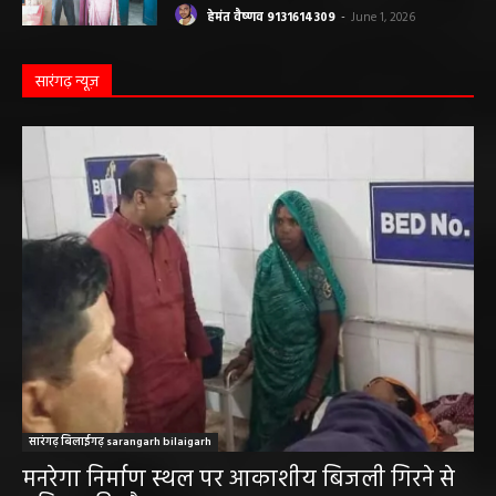
बलौदाबाजार पुलिस की बड़ी कामयाबी: साइबर
ठगी का शिकार हुई ग्रामीण महिला को वापस मिले ₹1
लाख, पुलिस ने दिखाई मुस्तैदी
हेमंत वैष्णव 9131614309
-
June 1, 2026
सारंगढ़ न्यूज़