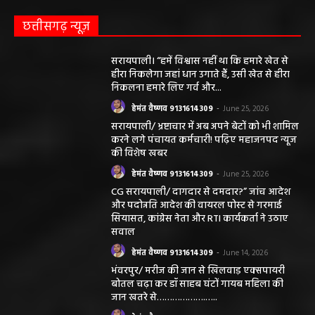
छत्तीसगढ़ न्यूज़
सरायपाली। “हमें विश्वास नहीं था कि हमारे खेत से
हीरा निकलेगा जहां धान उगाते हैं, उसी खेत से हीरा
निकलना हमारे लिए गर्व और...
हेमंत वैष्णव 9131614309
-
June 25, 2026
सरायपाली/ भ्रष्टाचार में अब अपने बेटों को भी शामिल
करने लगे पंचायत कर्मचारी! पढ़िए महाजनपद न्यूज
की विशेष खबर
हेमंत वैष्णव 9131614309
-
June 25, 2026
CG सरायपाली/ दागदार से दमदार?” जांच आदेश
और पदोन्नति आदेश की वायरल पोस्ट से गरमाई
सियासत, कांग्रेस नेता और RTI कार्यकर्ता ने उठाए
सवाल
हेमंत वैष्णव 9131614309
-
June 14, 2026
भंवरपुर/ मरीज की जान से खिलवाड़ एक्सपायरी
बोतल चढ़ा कर डॉ साहब घंटों गायब महिला की
जान खतरे से……………….…..