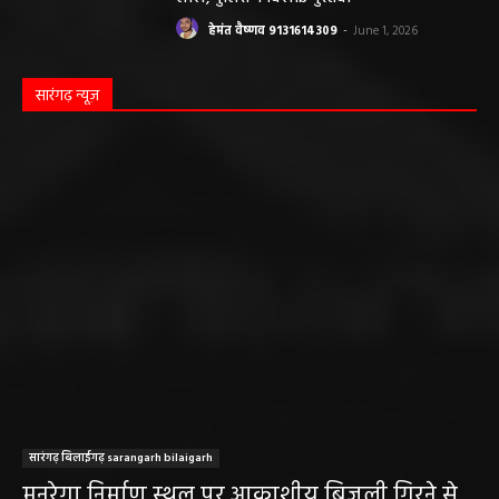
हेमंत वैष्णव 9131614309
-
June 1, 2026
सारंगढ़ न्यूज़
सारंगढ़ बिलाईगढ़ sarangarh bilaigarh
मनरेगा निर्माण स्थल पर आकाशीय बिजली गिरने से