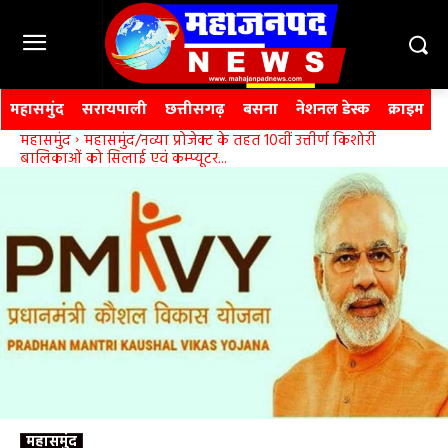
महासमुंद
सरायपाली
छत्तीसगढ़
बसना
नेशनल डेस्क
क्राइम
महासमुंद
महासमुंद/नव्या प्रोजेक्ट के तहत 10वीं उत्तीर्ण किशोरी
बालिकाओं को सिलाई एवं कम्प्यूटर...
महासमुंद