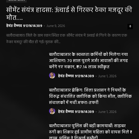
सीमेंट संयंत्र हादसा: ऊंचाई से गिरकर ठेका मजदूर की
मौत….
हेमंत वैष्णव 9131614309
-
June 9, 2026
0
बलौदाबाजार। जिले के ग्राम रवान स्थित एक सीमेंट संयंत्र में ऊंचाई से गिरने के कारण एक
ठेका मजदूर की मौत हो गई। मृतक की...
बलौदाबाजार के स्वच्छता कर्मियों को मिलेगा नया
आशियाना: 70 साल पुराने जर्जर आवासों की जगह
बनेंगे नए मकान, ₹117.14 लाख स्वीकृत
हेमंत वैष्णव 9131614309
-
June 1, 2026
बलौदाबाजार ब्रेकिंग: जिला प्रशासन ने नियमों के
विरुद्ध संचालित क्लीनिक को किया सील, क्लीनिक
संचालकों में मची अफरा-तफरी
हेमंत वैष्णव 9131614309
-
June 1, 2026
बलौदाबाजार पुलिस की बड़ी कामयाबी: साइबर
ठगी का शिकार हुई ग्रामीण महिला को वापस मिले ₹1
लाख, पुलिस ने दिखाई मुस्तैदी