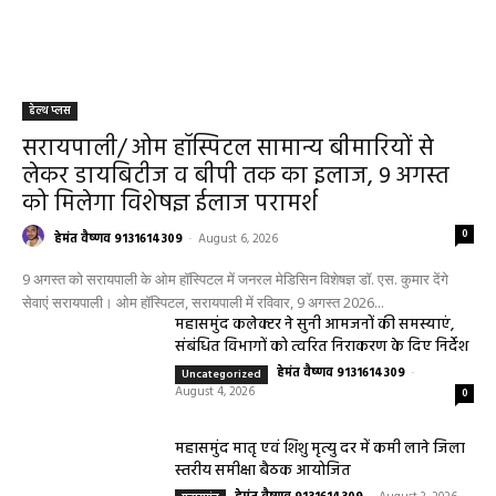
हेल्थ प्लस
सरायपाली/ ओम हॉस्पिटल सामान्य बीमारियों से
लेकर डायबिटीज व बीपी तक का इलाज, 9 अगस्त
को मिलेगा विशेषज्ञ ईलाज परामर्श
0
हेमंत वैष्णव 9131614309
-
August 6, 2026
9 अगस्त को सरायपाली के ओम हॉस्पिटल में जनरल मेडिसिन विशेषज्ञ डॉ. एस. कुमार देंगे
सेवाएं सरायपाली। ओम हॉस्पिटल, सरायपाली में रविवार, 9 अगस्त 2026...
महासमुंद कलेक्टर ने सुनी आमजनों की समस्याएं,
संबंधित विभागों को त्वरित निराकरण के दिए निर्देश
हेमंत वैष्णव 9131614309
-
Uncategorized
August 4, 2026
0
महासमुंद मातृ एवं शिशु मृत्यु दर में कमी लाने जिला
स्तरीय समीक्षा बैठक आयोजित