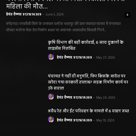
महिला की मौत…
हेमंत वैष्णव 9131614309
-
June 3, 2026
0
मनेंद्रगढ़। एमसीबी जिले के वनांचल ब्लॉक भरतपुर की ग्राम पंचायत चरखर में मंगलवार
दोपहर मनरेगा चेक डेम निर्माण स्थल पर अचानक आकाशीय बिजली गिरने...
कृषि विभाग की बड़ी कार्रवाई, 6 खाद दुकानों के
लाइसेंस निलंबित
हेमंत वैष्णव 9131614309
-
May 27, 2026
पंचायत ने नहीं दी अनुमति, फिर किसके आदेश पर
खोदा गया सरकारी तालाब? सड़क निर्माण कार्य पर
उठे सवाल
हेमंत वैष्णव 9131614309
-
May 24, 2026
अवैध रेत और ईंट परिवहन के मामले में 6 वाहन जब्त
हेमंत वैष्णव 9131614309
-
May 19, 2026