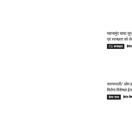
महासमुंद खाद्य सुर
एवं स्वच्छता को 
हेमं
CG बागबाहरा
सरायपाली/ ओम हॉ
मिलेगा विशेषज्ञ ई
हेमंत 
हेल्थ प्लस