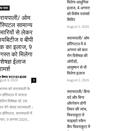
मिलेगा आधुनिक
इलाज, 4 अगस्त
ल्थ प्लस
को विशेष परामर्श
रायपाली/ ओम
शिविर
ॉस्पिटल सामान्य
August 2, 2026
ीमारियों से लेकर
सरायपाली/ ओम
ायबिटीज व बीपी
हॉस्पिटल में 4
क का इलाज, 9
अगस्त को बाल
गस्त को मिलेगा
रोग विशेषज्ञ की
िशेषज्ञ ईलाज
ओपीडी,
आयुष्मान से भी
ामर्श
मिलेगा इलाज
ंत वैष्णव 9131614309
-
August 2, 2026
gust 6, 2026
0
अगस्त को सरायपाली के
सरायपाली/ बिना
 हॉस्पिटल में जनरल
दर्द और बिना
िसिन विशेषज्ञ डॉ. एस.
ऑपरेशन होगी
ार देंगे सेवाएं सरायपाली।
लिवर की जांच,
 हॉस्पिटल, सरायपाली में
चिवराकुटा में
िवार, 9 अगस्त 2026...
फाइब्रो स्कैन
कैंप चिवराकुटा में