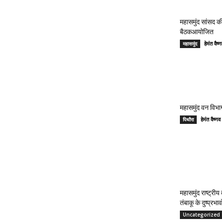
महासमुंद सांसद की
बैठकआयोजित
हेमंत वै
महासमुंद
महासमुंद वन विभाग
हेमंत वैष
पिथौरा
महासमुंद राष्ट्री
तंबाकू के दुष्प्रभ
Uncategorized