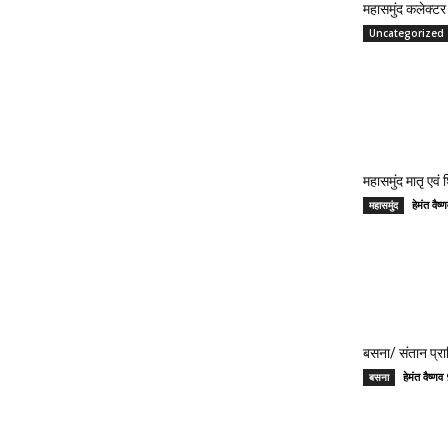
महासमुंद कलेक्टर 
Uncategorized
महासमुंद मातृ एवं
हेमंत वै
महासमुंद
बसना/ संतान प्रा
हेमंत वैष्
बसना