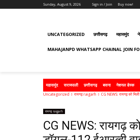
Sunday, August 9, 2026
Sign in / Join
Buy now!
UNCATEGORIZED
छत्तीसगढ़
महासमुंद
न
MAHAJANPD WHATSAPP CHAINAL JOIN F
महासमुंद
सरायपाली
छत्तीसगढ़
बसना
नेशनल डेस्क
Uncategorized
रायगढ़ raigarh
CG NEWS: रायगढ़ को मिली 
रायगढ़ raigarh
CG NEWS: रायगढ़ को 
डॉयल-112 ईआरव्ही वा