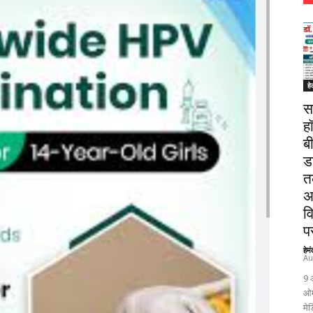
हे
स
ह
ब
ड
त
अ
व
पर
हेम
Au
9 
ओम
मेड