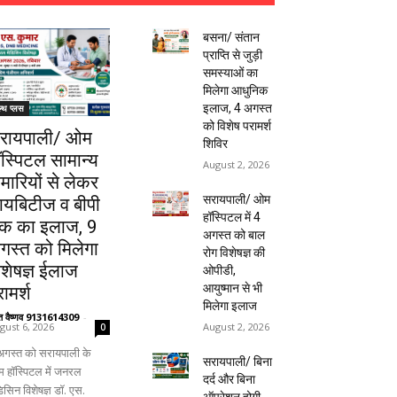
बसना/ संतान
प्राप्ति से जुड़ी
समस्याओं का
मिलेगा आधुनिक
इलाज, 4 अगस्त
ल्थ प्लस
को विशेष परामर्श
रायपाली/ ओम
शिविर
ॉस्पिटल सामान्य
August 2, 2026
ीमारियों से लेकर
सरायपाली/ ओम
ायबिटीज व बीपी
हॉस्पिटल में 4
क का इलाज, 9
अगस्त को बाल
गस्त को मिलेगा
रोग विशेषज्ञ की
िशेषज्ञ ईलाज
ओपीडी,
आयुष्मान से भी
ामर्श
मिलेगा इलाज
ंत वैष्णव 9131614309
-
August 2, 2026
gust 6, 2026
0
अगस्त को सरायपाली के
सरायपाली/ बिना
 हॉस्पिटल में जनरल
दर्द और बिना
िसिन विशेषज्ञ डॉ. एस.
ऑपरेशन होगी