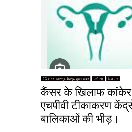
CG बस्तर नारायणपुर, बीजापुर, सुकमा कांकेर
छत्तीसगढ़
हेल्थ प्लस
कैंसर के खिलाफ कांकेर 
एचपीवी टीकाकरण केंद्रो
बालिकाओं की भीड़।