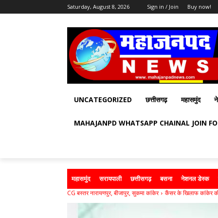
Saturday, August 8, 2026
Sign in / Join
Buy now!
UNCATEGORIZED
छत्तीसगढ़
महासमुंद
न
MAHAJANPD WHATSAPP CHAINAL JOIN F
महासमुंद
सरायपाली
छत्तीसगढ़
बसना
नेशनल डेस्क
CG बस्तर नारायणपुर, बीजापुर, सुकमा कांकेर
कैंसर के खिलाफ कांकेर की