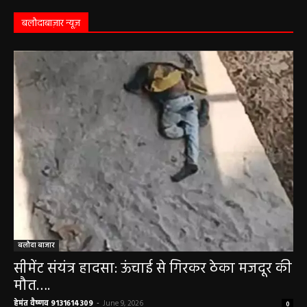
कृष्ण पक्ष की द्वितीया तिथि, जानें-शुभ मुहूर्त और राहुकाल
May 3, 2026
बलौदाबाज़ार न्यूज़
बलौदा बाजार