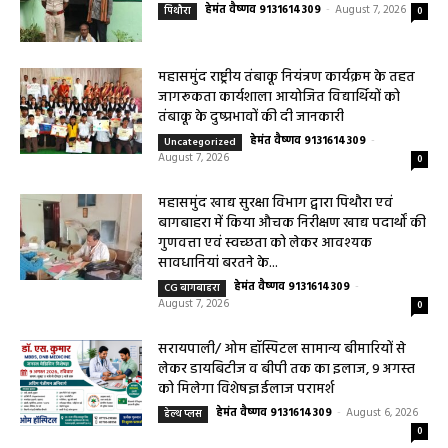
महासमुंद वन विभाग की कार्रवाई करील तोड़ने के
मामले में आरोपी के विरुद्ध प्रकरण दर्ज
हेमंत वैष्णव 9131614309
-
August 7, 2026
पिथौरा
0
महासमुंद राष्ट्रीय तंबाकू नियंत्रण कार्यक्रम के तहत
जागरूकता कार्यशाला आयोजित विद्यार्थियों को
तंबाकू के दुष्प्रभावों की दी जानकारी
हेमंत वैष्णव 9131614309
-
Uncategorized
August 7, 2026
0
महासमुंद खाद्य सुरक्षा विभाग द्वारा पिथौरा एवं
बागबाहरा में किया औचक निरीक्षण खाद्य पदार्थों की
गुणवत्ता एवं स्वच्छता को लेकर आवश्यक
सावधानियां बरतने के...
हेमंत वैष्णव 9131614309
-
CG बागबाहरा
August 7, 2026
0
सरायपाली/ ओम हॉस्पिटल सामान्य बीमारियों से
लेकर डायबिटीज व बीपी तक का इलाज, 9 अगस्त