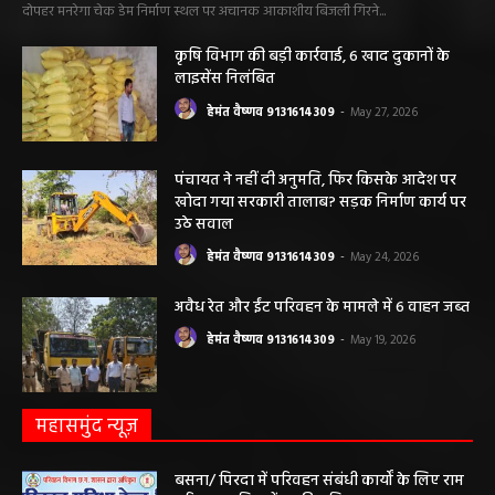
महिला की मौत…
हेमंत वैष्णव 9131614309
-
June 3, 2026
0
मनेंद्रगढ़। एमसीबी जिले के वनांचल ब्लॉक भरतपुर की ग्राम पंचायत चरखर में मंगलवार
दोपहर मनरेगा चेक डेम निर्माण स्थल पर अचानक आकाशीय बिजली गिरने...
कृषि विभाग की बड़ी कार्रवाई, 6 खाद दुकानों के
लाइसेंस निलंबित
हेमंत वैष्णव 9131614309
-
May 27, 2026
पंचायत ने नहीं दी अनुमति, फिर किसके आदेश पर
खोदा गया सरकारी तालाब? सड़क निर्माण कार्य पर
उठे सवाल
हेमंत वैष्णव 9131614309
-
May 24, 2026
अवैध रेत और ईंट परिवहन के मामले में 6 वाहन जब्त
हेमंत वैष्णव 9131614309
-
May 19, 2026