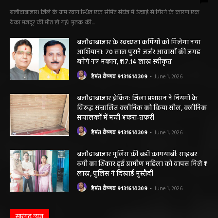
सीमेंट संयंत्र हादसा: ऊंचाई से गिरकर ठेका मजदूर की
मौत….
हेमंत वैष्णव 9131614309
-
June 9, 2026
0
बलौदाबाजार। जिले के ग्राम रवान स्थित एक सीमेंट संयंत्र में ऊंचाई से गिरने के कारण एक
ठेका मजदूर की मौत हो गई। मृतक की...
बलौदाबाजार के स्वच्छता कर्मियों को मिलेगा नया
आशियाना: 70 साल पुराने जर्जर आवासों की जगह
बनेंगे नए मकान, ₹117.14 लाख स्वीकृत
हेमंत वैष्णव 9131614309
-
June 1, 2026
बलौदाबाजार ब्रेकिंग: जिला प्रशासन ने नियमों के
विरुद्ध संचालित क्लीनिक को किया सील, क्लीनिक
संचालकों में मची अफरा-तफरी
हेमंत वैष्णव 9131614309
-
June 1, 2026
बलौदाबाजार पुलिस की बड़ी कामयाबी: साइबर
ठगी का शिकार हुई ग्रामीण महिला को वापस मिले ₹1
लाख, पुलिस ने दिखाई मुस्तैदी