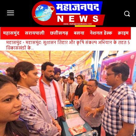
महासमुंद
सरायपाली
छत्तीसगढ़
बसना
नेशनल डेस्क
क्राइम
महासमुंद
महासमुंद: सुशासन तिहार और कृषि संकल्प अभियान के तहत 5
विकासखंडों के...