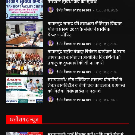
महासमुंद न्यूज़
बसना/ पिरदा में परिवहन संबंधी कार्यों के लिए राम
परिवहन सुविधा केंद्र की सुविधा
हेमंत वैष्णव 9131614309
-
August 8, 2026
महासमुंद सांसद की अध्यक्षता में सिरपुर विकास
योजना प्रारूप 2041 के संबंध में प्रारंभिक
बैठकआयोजित
हेमंत वैष्णव 9131614309
-
August 7, 2026
महासमुंद राष्ट्रीय तंबाकू नियंत्रण कार्यक्रम के तहत
जागरूकता कार्यशाला आयोजित विद्यार्थियों को
तंबाकू के दुष्प्रभावों की दी जानकारी
हेमंत वैष्णव 9131614309
-
August 7, 2026
सरायपाली/ ओम हॉस्पिटल सामान्य बीमारियों से
लेकर डायबिटीज व बीपी तक का इलाज, 9 अगस्त
को मिलेगा विशेषज्ञ ईलाज परामर्श
हेमंत वैष्णव 9131614309
-
August 6, 2026