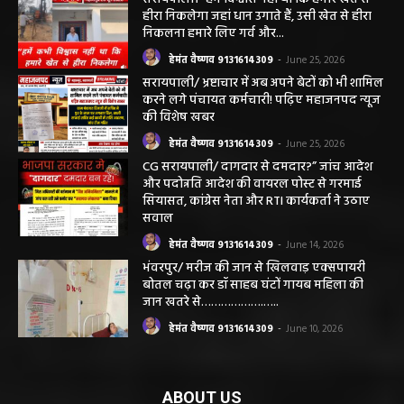
छत्तीसगढ़ न्यूज़
सरायपाली। “हमें विश्वास नहीं था कि हमारे खेत से
हीरा निकलेगा जहां धान उगाते हैं, उसी खेत से हीरा
निकलना हमारे लिए गर्व और...
हेमंत वैष्णव 9131614309
-
June 25, 2026
सरायपाली/ भ्रष्टाचार में अब अपने बेटों को भी शामिल
करने लगे पंचायत कर्मचारी! पढ़िए महाजनपद न्यूज
की विशेष खबर
हेमंत वैष्णव 9131614309
-
June 25, 2026
CG सरायपाली/ दागदार से दमदार?” जांच आदेश
और पदोन्नति आदेश की वायरल पोस्ट से गरमाई
सियासत, कांग्रेस नेता और RTI कार्यकर्ता ने उठाए
सवाल
हेमंत वैष्णव 9131614309
-
June 14, 2026
भंवरपुर/ मरीज की जान से खिलवाड़ एक्सपायरी
बोतल चढ़ा कर डॉ साहब घंटों गायब महिला की
जान खतरे से……………….…..
हेमंत वैष्णव 9131614309
-
June 10, 2026