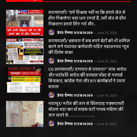
महासमुंद राष्ट्रीय तंबाकू नियंत्रण कार्यक्रम के तहत
जागरूकता कार्यशाला आयोजित विद्यार्थियों को
तंबाकू के दुष्प्रभावों की दी जानकारी
हेमंत वैष्णव 9131614309
-
August 7, 2026
सरायपाली/ ओम हॉस्पिटल सामान्य बीमारियों से
लेकर डायबिटीज व बीपी तक का इलाज, 9 अगस्त
को मिलेगा विशेषज्ञ ईलाज परामर्श
हेमंत वैष्णव 9131614309
-
August 6, 2026
महासमुंद मातृ एवं शिशु मृत्यु दर में कमी लाने जिला
स्तरीय समीक्षा बैठक आयोजित
हेमंत वैष्णव 9131614309
-
August 3, 2026
महासमुंद/प्रधानमंत्री फसल बीमा योजना खरीफ
2026 के लिए फसल बीमा की अंतिम तिथि 14
अगस्त तक बढ़ी
हेमंत वैष्णव 9131614309
-
August 2, 2026
छत्तीसगढ़ न्यूज़