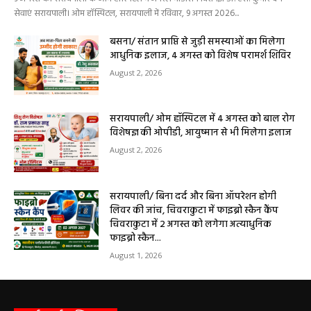
हेल्थ प्लस
सरायपाली/ ओम हॉस्पिटल सामान्य बीमारियों से
लेकर डायबिटीज व बीपी तक का इलाज, 9 अगस्त
को मिलेगा विशेषज्ञ ईलाज परामर्श
हेमंत वैष्णव 9131614309
-
August 6, 2026
0