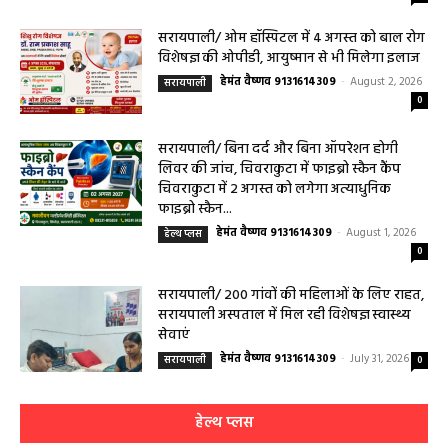
महासमुंद कलेक्टर ने सुनी आमजनों की समस्याएं,
संबंधित विभागों को त्वरित निराकरण के दिए निर्देश
हेमंत वैष्णव 9131614309
-
Uncategorized
August 4, 2026
0
महासमुंद मातृ एवं शिशु मृत्यु दर में कमी लाने जिला
स्तरीय समीक्षा बैठक आयोजित
हेमंत वैष्णव 9131614309
-
August 3, 2026
महासमुंद
0
बसना/ संतान प्राप्ति से जुड़ी समस्याओं का मिलेगा
आधुनिक इलाज, 4 अगस्त को विशेष परामर्श शिविर
हेमंत वैष्णव 9131614309
-
August 2, 2026
बसना
0
महासमुंद/प्रधानमंत्री फसल बीमा योजना खरीफ
2026 के लिए फसल बीमा की अंतिम तिथि 14
अगस्त तक बढ़ी
हेमंत वैष्णव 9131614309
-
August 2, 2026
महासमुंद
0