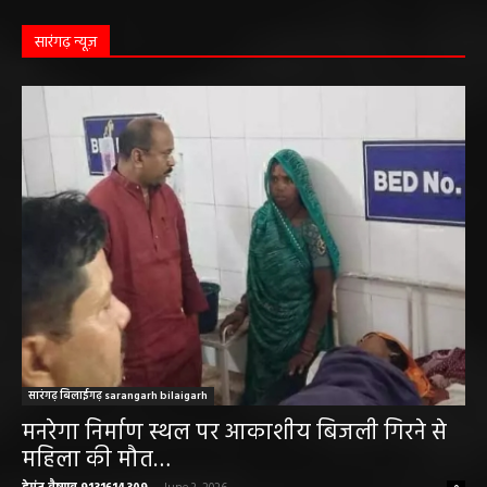
मौत….
हेमंत वैष्णव 9131614309
-
June 9, 2026
0
बलौदाबाजार। जिले के ग्राम रवान स्थित एक सीमेंट संयंत्र में ऊंचाई से गिरने के कारण एक
ठेका मजदूर की मौत हो गई। मृतक की...
बलौदाबाजार ब्रेकिंग: जिला प्रशासन ने नियमों के
विरुद्ध संचालित क्लीनिक को किया सील, क्लीनिक
संचालकों में मची अफरा-तफरी
हेमंत वैष्णव 9131614309
-
June 1, 2026
बलौदाबाजार पुलिस की बड़ी कामयाबी: साइबर
ठगी का शिकार हुई ग्रामीण महिला को वापस मिले ₹1
लाख, पुलिस ने दिखाई मुस्तैदी
हेमंत वैष्णव 9131614309
-
June 1, 2026
प्रति एकड़ 2 बोरी यूरिया और 1-1 बोरी डीएपी ले
सकेंगे किसान
हेमंत वैष्णव 9131614309
-
May 30, 2026