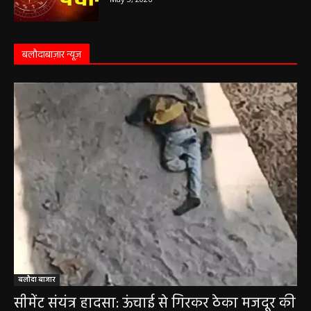
05 May 2026 Today Shubh Muhurat : क्या आप आज कोई नया काम शुरू करने
की सोच रहे हैं? या कोई महत्वपूर्ण निर्णय लेने वाले...
5 May 2026 Ka Rashifal: आज बड़े मंगल के दिन
खुलेंगे इन राशियों के भाग्य के द्वार,पढ़ें दैनिक राशिफल
May 5, 2026
Aaj Ka Panchang 04 May 2026: आज बन रहा है
सर्वार्थ सिद्धि योग, नोट करें दिन के शुभ-अशुभ मुहूर्त, जानें
राहुकाल का समय
May 4, 2026
Aaj Ka Rashifal 4 May 2026 : सभी 12 राशियों के
लिए कैसा रहेगा आज का दिन, किसे होगा फायदा-नुकसान,
पढ़ें राशिफल
May 4, 2026
Aaj Ka Panchang 03 May 2026: ज्येष्ठ माह के
कृष्ण पक्ष की द्वितीया तिथि, जानें-शुभ मुहूर्त और राहुकाल