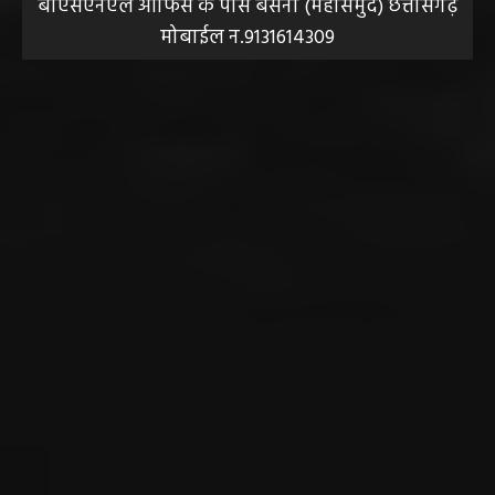
ABOUT US
DISCLAIMER//साइट के कुछ तत्वों में उपयोगकर्ताओं द्वारा
प्रस्तुत सामग्री ( समाचार / फोटो / विडियो आदि) शामिल होगी,
महाजनपद न्यूज इस तरह के सामग्रियों के लिए कोई जिम्मेदार नहीं
स्वीकार करता है। महाजनपद न्यूज में प्रकाशित ऐसी सामग्री के
लिए संवाददाता / खबर देने वाला स्वयं जिम्मेदार होगा, महाजनपद
न्यूज या उसके स्वामी, मुद्रक, प्रकाशक, संपादक की कोई भी
जिम्मेदारी नहीं होगी, सभी विवादों का न्याय क्षेत्र महासमुंद होगा,
महाजनपद न्यूज की विषय सामग्री (कटेंट) से संबंधित किसी भी
सुझाव, शिकायत या राय भेजने के लिए हमसे संपर्क करें।
संपादक हेमंत वैष्णव