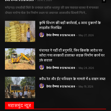
सारंगढ़ न्यूज़
सारंगढ़ बिलाईगढ़ sarangarh bilaigarh
मनरेगा निर्माण स्थल पर आकाशीय बिजली गिरने से
महिला की मौत…