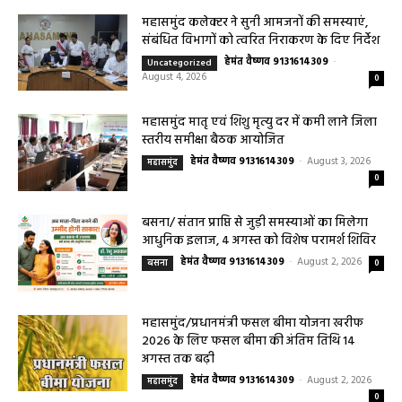
महासमुंद राष्ट्रीय तंबाकू नियंत्रण कार्यक्रम के तहत
जागरूकता कार्यशाला आयोजित विद्यार्थियों को
तंबाकू के दुष्प्रभावों की दी जानकारी
0
हेमंत वैष्णव 9131614309
-
August 7, 2026
महासमुंद राष्ट्रीय तंबाकू नियंत्रण कार्यक्रम के तहत जागरूकता कार्यशाला आयोजित
विद्यार्थियों को तंबाकू के दुष्प्रभावों की दी जानकारी महासमुंद, 07 अगस्त 2026/ मुख्य
चिकित्सा एवं...
महासमुंद खाद्य सुरक्षा विभाग द्वारा पिथौरा एवं
बागबाहरा में किया औचक निरीक्षण खाद्य पदार्थों की
गुणवत्ता एवं स्वच्छता को लेकर आवश्यक
सावधानियां बरतने के...
हेमंत वैष्णव 9131614309
-
CG बागबाहरा
August 7, 2026
0
सरायपाली/ ओम हॉस्पिटल सामान्य बीमारियों से
लेकर डायबिटीज व बीपी तक का इलाज, 9 अगस्त
को मिलेगा विशेषज्ञ ईलाज परामर्श
हेमंत वैष्णव 9131614309
-
August 6, 2026
हेल्थ प्लस
0