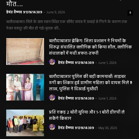
May 3, 2026
बलौदाबाज़ार न्यूज़
बलौदा बाजार
सीमेंट संयंत्र हादसा: ऊंचाई से गिरकर ठेका मजदूर की