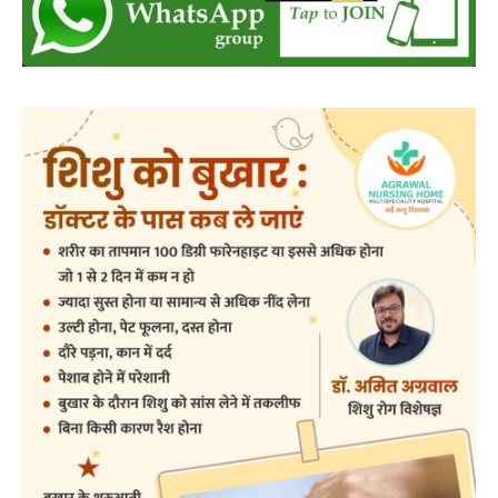
जनप्रतिनिधियों और वार्डवासियों ने जताया आभार
इस महत्वपूर्ण कार्य की स्वीकृति और राशि प्रदाय किए जाने पर
नगर पालिका परिषद के उपाध्यक्ष जितेंद्र माहले, सभापति हरजीत
सिंह सलूजा, जितेंद्र डड़सेना, कन्हैया सेन, प्रिया शशिभूषण शुक्ला,
मनोज कान्त पुरैना, आदित्य गुप्ता सहित पार्षद अंजनी गोविंद पात्रे,
अमितेष नेताम, रेखा पोषण पटेल, श्रद्धा मनीष वर्मा, रोहित साहू,
लोकेश चेलक, सतीश पटेल, सुरेश घृतलहरे, गौतम सिंह चौहान,
चन्द्र शेखर गुप्ता, डिगेश्वरी रविंद्र नामदेव, मंजू फेकर, सलमान शेख
और ममता सुभाष राव ने कैबिनेट मंत्री टंकराम वर्मा एवं नगर
पालिका अध्यक्ष के प्रयासों की सराहना करते हुए धन्यवाद ज्ञापित
किया है। वहीं, स्वीपर कॉलोनी के निवासियों ने भी इस निर्णय पर
हर्ष व्यक्त किया है।