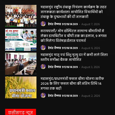
हेमंत वैष्णव 9131614309
-
June 3, 2026
0
मनेंद्रगढ़। एमसीबी जिले के वनांचल ब्लॉक भरतपुर की ग्राम पंचायत चरखर में मंगलवार
दोपहर मनरेगा चेक डेम निर्माण स्थल पर अचानक आकाशीय बिजली गिरने...
कृषि विभाग की बड़ी कार्रवाई, 6 खाद दुकानों के
लाइसेंस निलंबित
हेमंत वैष्णव 9131614309
-
May 27, 2026
पंचायत ने नहीं दी अनुमति, फिर किसके आदेश पर
खोदा गया सरकारी तालाब? सड़क निर्माण कार्य पर
उठे सवाल
हेमंत वैष्णव 9131614309
-
May 24, 2026
अवैध रेत और ईंट परिवहन के मामले में 6 वाहन जब्त
हेमंत वैष्णव 9131614309
-
May 19, 2026
महासमुंद न्यूज़