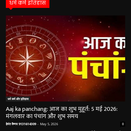
9 अगस्त को सरायपाली के ओम हॉस्पिटल में जनरल मेडिसिन विशेषज्ञ डॉ. एस. कुमार देंगे
सेवाएं सरायपाली। ओम हॉस्पिटल, सरायपाली में रविवार, 9 अगस्त 2026...
बसना/ संतान प्राप्ति से जुड़ी समस्याओं का मिलेगा
आधुनिक इलाज, 4 अगस्त को विशेष परामर्श शिविर
August 2, 2026
सरायपाली/ ओम हॉस्पिटल में 4 अगस्त को बाल रोग
विशेषज्ञ की ओपीडी, आयुष्मान से भी मिलेगा इलाज
August 2, 2026
सरायपाली/ बिना दर्द और बिना ऑपरेशन होगी
लिवर की जांच, चिवराकुटा में फाइब्रो स्कैन कैंप
चिवराकुटा में 2 अगस्त को लगेगा अत्याधुनिक
फाइब्रो स्कैन...
August 1, 2026