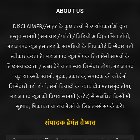
सरायपाली। “हमें विश्वास नहीं था कि हमारे खेत से
हीरा निकलेगा जहां धान उगाते हैं, उसी खेत से हीरा
निकलना हमारे लिए गर्व और...
हेमंत वैष्णव 9131614309
-
June 25, 2026
सरायपाली/ भ्रष्टाचार में अब अपने बेटों को भी शामिल
करने लगे पंचायत कर्मचारी! पढ़िए महाजनपद न्यूज
की विशेष खबर
हेमंत वैष्णव 9131614309
-
June 25, 2026
CG सरायपाली/ दागदार से दमदार?” जांच आदेश
और पदोन्नति आदेश की वायरल पोस्ट से गरमाई
सियासत, कांग्रेस नेता और RTI कार्यकर्ता ने उठाए
सवाल
हेमंत वैष्णव 9131614309
-
June 14, 2026
भंवरपुर/ मरीज की जान से खिलवाड़ एक्सपायरी
बोतल चढ़ा कर डॉ साहब घंटों गायब महिला की
जान खतरे से……………….…..
हेमंत वैष्णव 9131614309
-
June 10, 2026