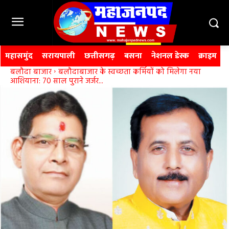
महासमुंद
सरायपाली
छत्तीसगढ़
बसना
नेशनल डेस्क
क्राइम
बलौदा बाजार
बलौदाबाजार के स्वच्छता कर्मियों को मिलेगा नया
आशियाना: 70 साल पुराने जर्जर...