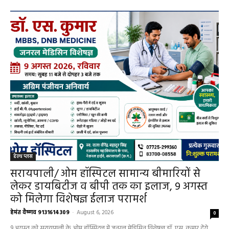
सरायपाली/ ओम हॉस्पिटल में 4 अगस्त को बाल रोग
विशेषज्ञ की ओपीडी, आयुष्मान से भी मिलेगा इलाज
हेमंत वैष्णव 9131614309
-
August 2, 2026
सरायपाली
0
सरायपाली/ बिना दर्द और बिना ऑपरेशन होगी
लिवर की जांच, चिवराकुटा में फाइब्रो स्कैन कैंप
चिवराकुटा में 2 अगस्त को लगेगा अत्याधुनिक
फाइब्रो स्कैन...
हेमंत वैष्णव 9131614309
-
August 1, 2026
हेल्थ प्लस
0
सरायपाली/ 200 गांवों की महिलाओं के लिए राहत,
सरायपाली अस्पताल में मिल रही विशेषज्ञ स्वास्थ्य
सेवाएं
हेमंत वैष्णव 9131614309
-
July 31, 2026
सरायपाली
0
हेल्थ प्लस