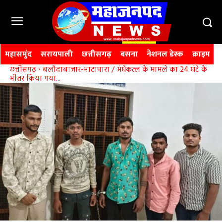
महासमुंद
सरायपाली
छत्तीसगढ़
बसना
नेशनल डेस्क
क्राइम
छत्तीसगढ़
बलौदाबाजार-भाटापारा / अंधेकत्ल के मामले का 24 घंटे के
भीतर किया गया...