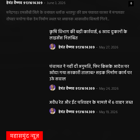
हेमंत वैष्णव 9131614309
-
June 3, 2026
0
मनेंद्रगढ़। एमसीबी जिले के वनांचल ब्लॉक भरतपुर की ग्राम पंचायत चरखर में मंगलवार
दोपहर मनरेगा चेक डेम निर्माण स्थल पर अचानक आकाशीय बिजली गिरने...
कृषि विभाग की बड़ी कार्रवाई, 6 खाद दुकानों के
लाइसेंस निलंबित
हेमंत वैष्णव 9131614309
-
May 27, 2026
पंचायत ने नहीं दी अनुमति, फिर किसके आदेश पर
खोदा गया सरकारी तालाब? सड़क निर्माण कार्य पर
उठे सवाल
हेमंत वैष्णव 9131614309
-
May 24, 2026
अवैध रेत और ईंट परिवहन के मामले में 6 वाहन जब्त
हेमंत वैष्णव 9131614309
-
May 19, 2026
महासमुंद न्यूज़