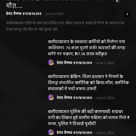
मौत….
हेमंत वैष्णव 9131614309
-
June 9, 2026
0
बलौदाबाजार। जिले के ग्राम रवान स्थित एक सीमेंट संयंत्र में ऊंचाई से गिरने के कारण एक
ठेका मजदूर की मौत हो गई। मृतक की...
बलौदाबाजार के स्वच्छता कर्मियों को मिलेगा नया
आशियाना: 70 साल पुराने जर्जर आवासों की जगह
बनेंगे नए मकान, ₹117.14 लाख स्वीकृत
हेमंत वैष्णव 9131614309
-
June 1, 2026
बलौदाबाजार ब्रेकिंग: जिला प्रशासन ने नियमों के
विरुद्ध संचालित क्लीनिक को किया सील, क्लीनिक
संचालकों में मची अफरा-तफरी
हेमंत वैष्णव 9131614309
-
June 1, 2026
बलौदाबाजार पुलिस की बड़ी कामयाबी: साइबर
ठगी का शिकार हुई ग्रामीण महिला को वापस मिले ₹1
लाख, पुलिस ने दिखाई मुस्तैदी
हेमंत वैष्णव 9131614309
-
June 1, 2026