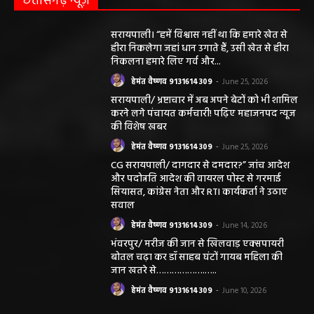
छत्तीसगढ़ न्यूज़
सरायपाली। “हमें विश्वास नहीं था कि हमारे खेत से
हीरा निकलेगा जहां धान उगाते हैं, उसी खेत से हीरा
निकलना हमारे लिए गर्व और...
हेमंत वैष्णव 9131614309
-
June 25, 2026
सरायपाली/ भ्रष्टाचार में अब अपने बेटों को भी शामिल
करने लगे पंचायत कर्मचारी! पढ़िए महाजनपद न्यूज
की विशेष खबर
हेमंत वैष्णव 9131614309
-
June 25, 2026
CG सरायपाली/ दागदार से दमदार?” जांच आदेश
और पदोन्नति आदेश की वायरल पोस्ट से गरमाई
सियासत, कांग्रेस नेता और RTI कार्यकर्ता ने उठाए
सवाल
हेमंत वैष्णव 9131614309
-
June 14, 2026
भंवरपुर/ मरीज की जान से खिलवाड़ एक्सपायरी
बोतल चढ़ा कर डॉ साहब घंटों गायब महिला की
जान खतरे से……………….…..
हेमंत वैष्णव 9131614309
-
June 10, 2026