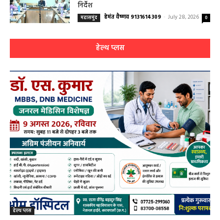
हेल्थ प्लस
सरायपाली/ ओम हॉस्पिटल सामान्य बीमारियों से
लेकर डायबिटीज व बीपी तक का इलाज, 9 अगस्त
को मिलेगा विशेषज्ञ ईलाज परामर्श
हेमंत वैष्णव 9131614309
-
August 6, 2026
0
9 अगस्त को सरायपाली के ओम हॉस्पिटल में जनरल मेडिसिन विशेषज्ञ डॉ. एस. कुमार देंगे
सेवाएं सरायपाली। ओम हॉस्पिटल, सरायपाली में रविवार, 9 अगस्त 2026...
बसना/ संतान प्राप्ति से जुड़ी समस्याओं का मिलेगा
आधुनिक इलाज, 4 अगस्त को विशेष परामर्श शिविर
August 2, 2026