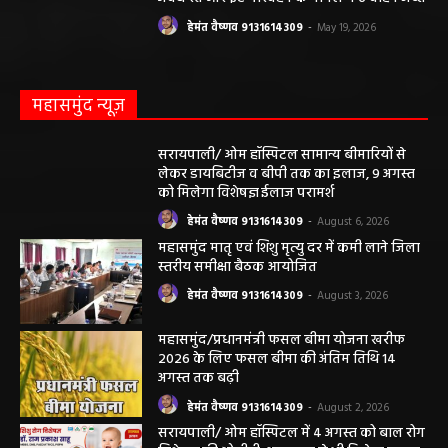
हेमंत वैष्णव 9131614309
-
August 3, 2026
महासमुंद/प्रधानमंत्री फसल बीमा योजना खरीफ
2026 के लिए फसल बीमा की अंतिम तिथि 14
अगस्त तक बढ़ी
हेमंत वैष्णव 9131614309
-
August 2, 2026
सरायपाली/ ओम हॉस्पिटल में 4 अगस्त को बाल रोग
विशेषज्ञ की ओपीडी, आयुष्मान से भी मिलेगा इलाज
हेमंत वैष्णव 9131614309
-
August 2, 2026
छत्तीसगढ़ न्यूज़
सरायपाली। “हमें विश्वास नहीं था कि हमारे खेत से
हीरा निकलेगा जहां धान उगाते हैं, उसी खेत से हीरा
निकलना हमारे लिए गर्व और...
हेमंत वैष्णव 9131614309
-
June 25, 2026
सरायपाली/ भ्रष्टाचार में अब अपने बेटों को भी शामिल