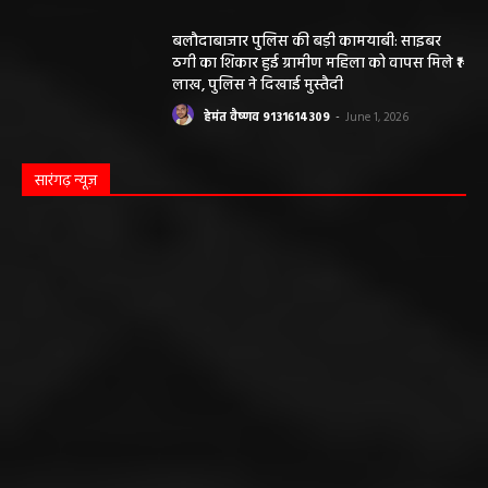
सारंगढ़ बिलाईगढ़ sarangarh bilaigarh
मनरेगा निर्माण स्थल पर आकाशीय बिजली गिरने से
महिला की मौत…
हेमंत वैष्णव 9131614309
-
June 3, 2026
0
मनेंद्रगढ़। एमसीबी जिले के वनांचल ब्लॉक भरतपुर की ग्राम पंचायत चरखर में मंगलवार
दोपहर मनरेगा चेक डेम निर्माण स्थल पर अचानक आकाशीय बिजली गिरने...
कृषि विभाग की बड़ी कार्रवाई, 6 खाद दुकानों के
लाइसेंस निलंबित
हेमंत वैष्णव 9131614309
-
May 27, 2026