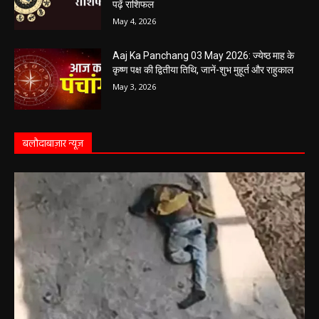
बलौदा बाजार
सीमेंट संयंत्र हादसा: ऊंचाई से गिरकर ठेका मजदूर की
मौत….
हेमंत वैष्णव 9131614309
-
June 9, 2026
0
बलौदाबाजार। जिले के ग्राम रवान स्थित एक सीमेंट संयंत्र में ऊंचाई से गिरने के कारण एक
ठेका मजदूर की मौत हो गई। मृतक की...
बलौदाबाजार के स्वच्छता कर्मियों को मिलेगा नया