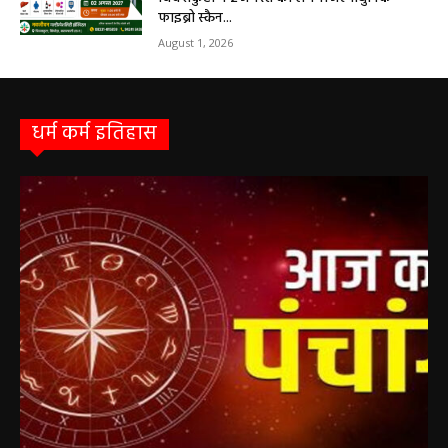
धर्म कर्म और इतिहास
Aaj ka panchang: आज का शुभ मुहूर्त: 5 मई 2026:
मंगलवार का पंचांग और शुभ समय
हेमंत वैष्णव 9131614309
-
May 5, 2026
0
05 May 2026 Today Shubh Muhurat : क्या आप आज कोई नया काम शुरू करने
की सोच रहे हैं? या कोई महत्वपूर्ण निर्णय लेने वाले...
5 May 2026 Ka Rashifal: आज बड़े मंगल के दिन
खुलेंगे इन राशियों के भाग्य के द्वार,पढ़ें दैनिक राशिफल
May 5, 2026