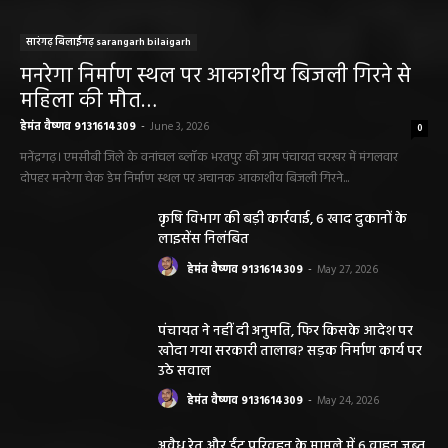
पंचायत ने नहीं दी अनुमति, फिर किसके आदेश पर
खोदा गया सरकारी तालाब? सड़क निर्माण कार्य पर
उठे सवाल
हेमंत वैष्णव 9131614309
-
May 24, 2026
अवैध रेत और ईंट परिवहन के मामले में 6 वाहन जब्त
हेमंत वैष्णव 9131614309
-
May 19, 2026
महासमुंद न्यूज़
सरायपाली/ ओम हॉस्पिटल सामान्य बीमारियों से
लेकर डायबिटीज व बीपी तक का इलाज, 9 अगस्त
को मिलेगा विशेषज्ञ ईलाज परामर्श
हेमंत वैष्णव 9131614309
-
August 6, 2026
महासमुंद मातृ एवं शिशु मृत्यु दर में कमी लाने जिला
स्तरीय समीक्षा बैठक आयोजित