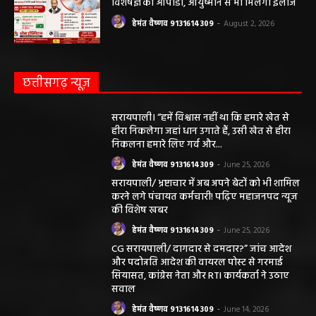
करने लगे पंचायत कर्मचारी! पढ़िए महाजनपद न्यूज
की विशेष खबर
हेमंत वैष्णव 9131614309
-
June 25, 2026
CG सरायपाली/ दागदार से दमदार?” जांच आदेश
और पदोन्नति आदेश की वायरल पोस्ट से गरमाई
सियासत, कांग्रेस नेता और RTI कार्यकर्ता ने उठाए
सवाल
हेमंत वैष्णव 9131614309
-
June 14, 2026
भंवरपुर/ मरीज की जान से खिलवाड़ एक्सपायरी
बोतल चढ़ा कर डॉ साहब घंटों गायब महिला की
जान खतरे से……………….…..
हेमंत वैष्णव 9131614309
-
June 10, 2026
ABOUT US
DISCLAIMER//साइट के कुछ तत्वों में उपयोगकर्ताओं द्वारा
प्रस्तुत सामग्री ( समाचार / फोटो / विडियो आदि) शामिल होगी,