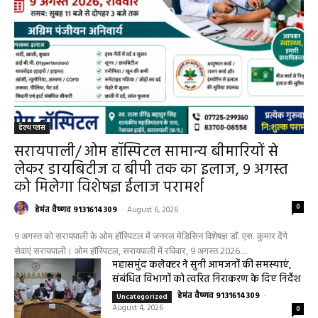
0
हेमंत वैष्णव 9131614309
-
August 6, 2026
9 अगस्त को सरायपाली के ओम हॉस्पिटल में जनरल मेडिसिन विशेषज्ञ डॉ. एस. कुमार देंगे
सेवाएं सरायपाली। ओम हॉस्पिटल, सरायपाली में रविवार, 9 अगस्त 2026...
महासमुंद कलेक्टर ने सुनी आमजनों की समस्याएं,
संबंधित विभागों को त्वरित निराकरण के दिए निर्देश
हेमंत वैष्णव 9131614309
-
Uncategorized
August 4, 2026
0
महासमुंद मातृ एवं शिशु मृत्यु दर में कमी लाने जिला
स्तरीय समीक्षा बैठक आयोजित
हेमंत वैष्णव 9131614309
-
August 3, 2026
महासमुंद
0
बसना/ संतान प्राप्ति से जुड़ी समस्याओं का मिलेगा
आधुनिक इलाज, 4 अगस्त को विशेष परामर्श शिविर
हेमंत वैष्णव 9131614309
-
August 2, 2026
बसना
0
महासमुंद/प्रधानमंत्री फसल बीमा योजना खरीफ