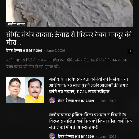
आशियाना: 70 साल पुराने जर्जर आवासों की जगह
बनेंगे नए मकान, ₹117.14 लाख स्वीकृत
हेमंत वैष्णव 9131614309
-
June 1, 2026
बलौदाबाजार ब्रेकिंग: जिला प्रशासन ने नियमों के
विरुद्ध संचालित क्लीनिक को किया सील, क्लीनिक
संचालकों में मची अफरा-तफरी
हेमंत वैष्णव 9131614309
-
June 1, 2026
बलौदाबाजार पुलिस की बड़ी कामयाबी: साइबर
ठगी का शिकार हुई ग्रामीण महिला को वापस मिले ₹1
लाख, पुलिस ने दिखाई मुस्तैदी
हेमंत वैष्णव 9131614309
-
June 1, 2026
सारंगढ़ न्यूज़