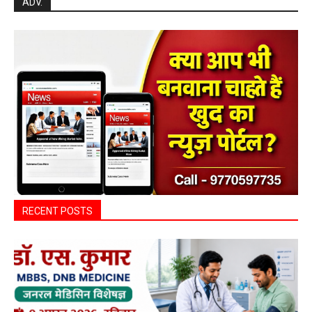
RECENT POSTS
हेल्थ प्लस
सरायपाली/ ओम हॉस्पिटल सामान्य बीमारियों से
लेकर डायबिटीज व बीपी तक का इलाज, 9 अगस्त
को मिलेगा विशेषज्ञ ईलाज परामर्श