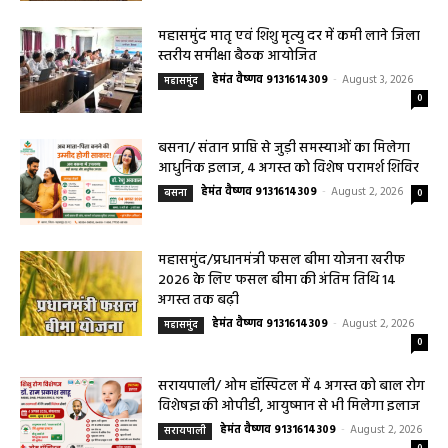
2026 के लिए फसल बीमा की अंतिम तिथि 14
अगस्त तक बढ़ी
हेमंत वैष्णव 9131614309
-
August 2, 2026
महासमुंद
0
सरायपाली/ ओम हॉस्पिटल में 4 अगस्त को बाल रोग
विशेषज्ञ की ओपीडी, आयुष्मान से भी मिलेगा इलाज
हेमंत वैष्णव 9131614309
-
August 2, 2026
सरायपाली
0
सरायपाली/ बिना दर्द और बिना ऑपरेशन होगी
लिवर की जांच, चिवराकुटा में फाइब्रो स्कैन कैंप
चिवराकुटा में 2 अगस्त को लगेगा अत्याधुनिक
फाइब्रो स्कैन...
हेमंत वैष्णव 9131614309
-
August 1, 2026
हेल्थ प्लस
0
सरायपाली/ 200 गांवों की महिलाओं के लिए राहत,
सरायपाली अस्पताल में मिल रही विशेषज्ञ स्वास्थ्य
सेवाएं
हेमंत वैष्णव 9131614309
-
July 31, 2026
सरायपाली
0