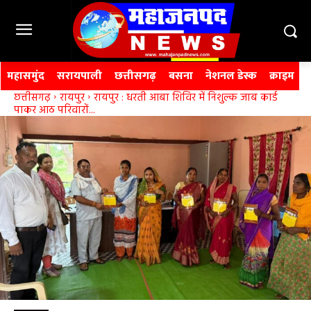
महासमुंद
सरायपाली
छत्तीसगढ़
बसना
नेशनल डेस्क
क्राइम
छत्तीसगढ़
रायपुर
रायपुर : धरती आबा शिविर में निशुल्क जाब कार्ड
पाकर आठ परिवारों...