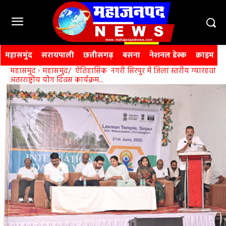
महासमुंद
सरायपाली
छत्तीसगढ़
बसना
नेशनल डेस्क
क्राइम
महासमुंद
महासमुंद/ ऐतिहासिक नगरी सिरपुर में जिला स्तरीय ग्यारहवां
अंतरराष्ट्रीय योग दिवस कार्यक्रम...