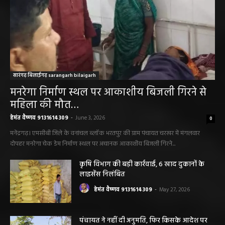
सारंगढ़ बिलाईगढ़ sarangarh bilaigarh
मनरेगा निर्माण स्थल पर आकाशीय बिजली गिरने से
महिला की मौत…
हेमंत वैष्णव 9131614309
-
June 3, 2026
0
मनेंद्रगढ़। एमसीबी जिले के वनांचल ब्लॉक भरतपुर की ग्राम पंचायत चरखर में मंगलवार
दोपहर मनरेगा चेक डेम निर्माण स्थल पर अचानक आकाशीय बिजली गिरने...
कृषि विभाग की बड़ी कार्रवाई, 6 खाद दुकानों के
लाइसेंस निलंबित