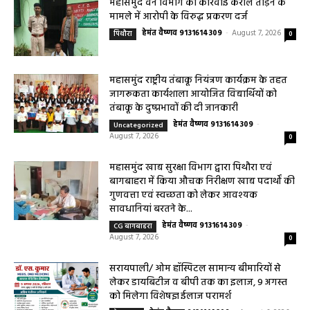
महासमुंद सांसद की अध्यक्षता में सिरपुर विकास योजना प्रारूप 2041 के संबंध में प्रारंभिक
बैठकआयोजित महासमुंद 07 अगस्त 2026/ प्राचीन, ऐतिहासिक और पुरातत्विक नगरी
सिरपुर...
महासमुंद वन विभाग की कार्रवाई करील तोड़ने के
मामले में आरोपी के विरुद्ध प्रकरण दर्ज
हेमंत वैष्णव 9131614309
-
August 7, 2026
पिथौरा
0
महासमुंद राष्ट्रीय तंबाकू नियंत्रण कार्यक्रम के तहत
जागरूकता कार्यशाला आयोजित विद्यार्थियों को
तंबाकू के दुष्प्रभावों की दी जानकारी
हेमंत वैष्णव 9131614309
-
Uncategorized
August 7, 2026
0
महासमुंद खाद्य सुरक्षा विभाग द्वारा पिथौरा एवं
बागबाहरा में किया औचक निरीक्षण खाद्य पदार्थों की
गुणवत्ता एवं स्वच्छता को लेकर आवश्यक
सावधानियां बरतने के...
हेमंत वैष्णव 9131614309
-
CG बागबाहरा
August 7, 2026
0