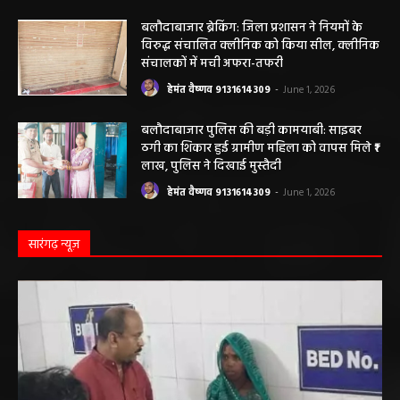
आशियाना: 70 साल पुराने जर्जर आवासों की जगह
बनेंगे नए मकान, ₹117.14 लाख स्वीकृत
हेमंत वैष्णव 9131614309
-
June 1, 2026
बलौदाबाजार ब्रेकिंग: जिला प्रशासन ने नियमों के
विरुद्ध संचालित क्लीनिक को किया सील, क्लीनिक
संचालकों में मची अफरा-तफरी
हेमंत वैष्णव 9131614309
-
June 1, 2026
बलौदाबाजार पुलिस की बड़ी कामयाबी: साइबर
ठगी का शिकार हुई ग्रामीण महिला को वापस मिले ₹1
लाख, पुलिस ने दिखाई मुस्तैदी
हेमंत वैष्णव 9131614309
-
June 1, 2026
सारंगढ़ न्यूज़