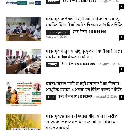
सरायपाली/ ओम हॉस्पिटल सामान्य बीमारियों से
लेकर डायबिटीज व बीपी तक का इलाज, 9 अगस्त
को मिलेगा विशेषज्ञ ईलाज परामर्श
हेमंत वैष्णव 9131614309
-
August 6, 2026
हेल्थ प्लस
0
महासमुंद कलेक्टर ने सुनी आमजनों की समस्याएं,
संबंधित विभागों को त्वरित निराकरण के दिए निर्देश
हेमंत वैष्णव 9131614309
-
Uncategorized
August 4, 2026
0
महासमुंद मातृ एवं शिशु मृत्यु दर में कमी लाने जिला
स्तरीय समीक्षा बैठक आयोजित
हेमंत वैष्णव 9131614309
-
August 3, 2026
महासमुंद
0
बसना/ संतान प्राप्ति से जुड़ी समस्याओं का मिलेगा
आधुनिक इलाज, 4 अगस्त को विशेष परामर्श शिविर
हेमंत वैष्णव 9131614309
-
August 2, 2026
बसना
0