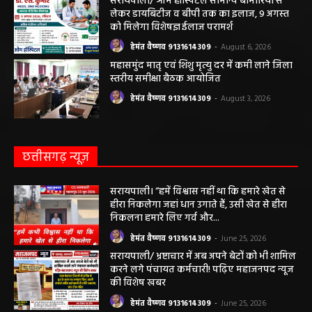
तंबाकू के दुष्प्रभावों की दी जानकारी
हेमंत वैष्णव 9131614309
-
August 7, 2026
सरायपाली/ ओम हॉस्पिटल सामान्य बीमारियों से
लेकर डायबिटीज व बीपी तक का इलाज, 9 अगस्त
को मिलेगा विशेषज्ञ ईलाज परामर्श
हेमंत वैष्णव 9131614309
-
August 6, 2026
महासमुंद मातृ एवं शिशु मृत्यु दर में कमी लाने जिला
स्तरीय समीक्षा बैठक आयोजित
हेमंत वैष्णव 9131614309
-
August 3, 2026
छत्तीसगढ़ न्यूज़
सरायपाली। “हमें विश्वास नहीं था कि हमारे खेत से
हीरा निकलेगा जहां धान उगाते हैं, उसी खेत से हीरा
निकलना हमारे लिए गर्व और...
हेमंत वैष्णव 9131614309
-
June 25, 2026
सरायपाली/ भ्रष्टाचार में अब अपने बेटों को भी शामिल