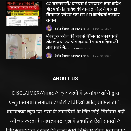
करने लगे पंचायत कर्मचारी! पढ़िए महाजनपद न्यूज
की विशेष खबर
हेमंत वैष्णव 9131614309
-
June 25, 2026
CG सरायपाली/ दागदार से दमदार?” जांच आदेश
और पदोन्नति आदेश की वायरल पोस्ट से गरमाई
सियासत, कांग्रेस नेता और RTI कार्यकर्ता ने उठाए
सवाल
हेमंत वैष्णव 9131614309
-
June 14, 2026
भंवरपुर/ मरीज की जान से खिलवाड़ एक्सपायरी
बोतल चढ़ा कर डॉ साहब घंटों गायब महिला की
जान खतरे से……………….…..
हेमंत वैष्णव 9131614309
-
June 10, 2026
ABOUT US
DISCLAIMER//साइट के कुछ तत्वों में उपयोगकर्ताओं द्वारा
प्रस्तुत सामग्री ( समाचार / फोटो / विडियो आदि) शामिल होगी,