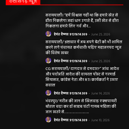
हेमंत वैष्णव 9131614309
-
June 25, 2026
सरायपाली/ भ्रष्टाचार में अब अपने बेटों को भी शामिल
करने लगे पंचायत कर्मचारी! पढ़िए महाजनपद न्यूज
की विशेष खबर
हेमंत वैष्णव 9131614309
-
June 25, 2026
CG सरायपाली/ दागदार से दमदार?” जांच आदेश
और पदोन्नति आदेश की वायरल पोस्ट से गरमाई
सियासत, कांग्रेस नेता और RTI कार्यकर्ता ने उठाए
सवाल
हेमंत वैष्णव 9131614309
-
June 14, 2026
भंवरपुर/ मरीज की जान से खिलवाड़ एक्सपायरी
बोतल चढ़ा कर डॉ साहब घंटों गायब महिला की
जान खतरे से……………….…..
हेमंत वैष्णव 9131614309
-
June 10, 2026
ABOUT US
DISCLAIMER//साइट के कुछ तत्वों में उपयोगकर्ताओं द्वारा