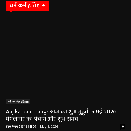
धर्म कर्म और इतिहास
Aaj ka panchang: आज का शुभ मुहूर्त: 5 मई 2026:
मंगलवार का पंचांग और शुभ समय
हेमंत वैष्णव 9131614309
-
May 5, 2026
0
05 May 2026 Today Shubh Muhurat : क्या आप आज कोई नया काम शुरू करने
की सोच रहे हैं? या कोई महत्वपूर्ण निर्णय लेने वाले...
5 May 2026 Ka Rashifal: आज बड़े मंगल के दिन
खुलेंगे इन राशियों के भाग्य के द्वार,पढ़ें दैनिक राशिफल