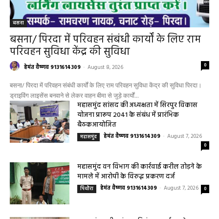
0
हेमंत वैष्णव 9131614309
-
August 8, 2026
बसना/ पिरदा में परिवहन संबंधी कार्यों के लिए राम परिवहन सुविधा केंद्र की सुविधा पिरदा।
ड्राइविंग लाइसेंस बनवाने से लेकर वाहन बीमा से जुड़े कार्यों...
महासमुंद सांसद की अध्यक्षता में सिरपुर विकास
योजना प्रारूप 2041 के संबंध में प्रारंभिक
बैठकआयोजित
हेमंत वैष्णव 9131614309
-
August 7, 2026
महासमुंद
0
महासमुंद वन विभाग की कार्रवाई करील तोड़ने के
मामले में आरोपी के विरुद्ध प्रकरण दर्ज
हेमंत वैष्णव 9131614309
-
August 7, 2026
पिथौरा
0
महासमुंद राष्ट्रीय तंबाकू नियंत्रण कार्यक्रम के तहत
जागरूकता कार्यशाला आयोजित विद्यार्थियों को
तंबाकू के दुष्प्रभावों की दी जानकारी
हेमंत वैष्णव 9131614309
-
Uncategorized
August 7, 2026
0