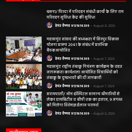
महासमुंद सांसद की अध्यक्षता में सिरपुर विकास
योजना प्रारूप 2041 के संबंध में प्रारंभिक
बैठकआयोजित
हेमंत वैष्णव 9131614309
-
August 7, 2026
महासमुंद राष्ट्रीय तंबाकू नियंत्रण कार्यक्रम के तहत
जागरूकता कार्यशाला आयोजित विद्यार्थियों को
तंबाकू के दुष्प्रभावों की दी जानकारी
हेमंत वैष्णव 9131614309
-
August 7, 2026
सरायपाली/ ओम हॉस्पिटल सामान्य बीमारियों से
लेकर डायबिटीज व बीपी तक का इलाज, 9 अगस्त
को मिलेगा विशेषज्ञ ईलाज परामर्श
हेमंत वैष्णव 9131614309
-
August 6, 2026
छत्तीसगढ़ न्यूज़
सरायपाली। “हमें विश्वास नहीं था कि हमारे खेत से
हीरा निकलेगा जहां धान उगाते हैं, उसी खेत से हीरा
निकलना हमारे लिए गर्व और...