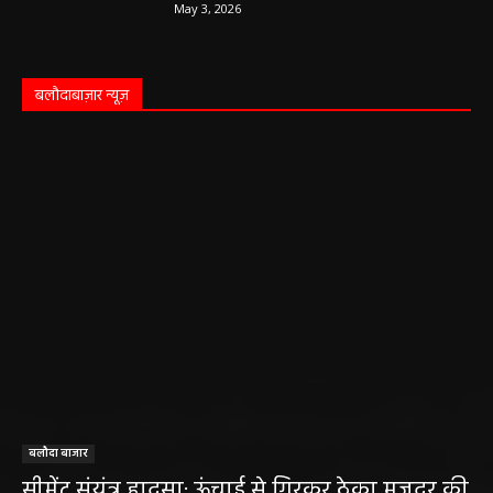
बलौदा बाजार
सीमेंट संयंत्र हादसा: ऊंचाई से गिरकर ठेका मजदूर की
मौत….
हेमंत वैष्णव 9131614309
-
June 9, 2026
0
बलौदाबाजार। जिले के ग्राम रवान स्थित एक सीमेंट संयंत्र में ऊंचाई से गिरने के कारण एक
ठेका मजदूर की मौत हो गई। मृतक की...