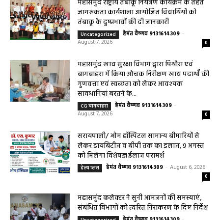
महासमुंद खाद्य सुरक्षा विभाग द्वारा पिथौरा एवं
बागबाहरा में किया औचक निरीक्षण खाद्य पदार्थों की
गुणवत्ता एवं स्वच्छता को लेकर आवश्यक
सावधानियां बरतने के...
हेमंत वैष्णव 9131614309
-
CG बागबाहरा
August 7, 2026
0
सरायपाली/ ओम हॉस्पिटल सामान्य बीमारियों से
लेकर डायबिटीज व बीपी तक का इलाज, 9 अगस्त
को मिलेगा विशेषज्ञ ईलाज परामर्श
हेमंत वैष्णव 9131614309
-
August 6, 2026
हेल्थ प्लस
0
महासमुंद कलेक्टर ने सुनी आमजनों की समस्याएं,
संबंधित विभागों को त्वरित निराकरण के दिए निर्देश
हेमंत वैष्णव 9131614309
-
Uncategorized
August 4, 2026
0
महासमुंद मातृ एवं शिशु मृत्यु दर में कमी लाने जिला
स्तरीय समीक्षा बैठक आयोजित
हेमंत वैष्णव 9131614309
-
August 3, 2026
महासमुंद