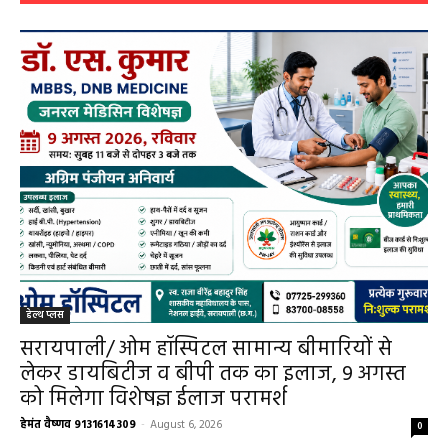
हेल्थ प्लस
सरायपाली/ ओम हॉस्पिटल सामान्य बीमारियों से
लेकर डायबिटीज व बीपी तक का इलाज, 9 अगस्त
को मिलेगा विशेषज्ञ ईलाज परामर्श
हेमंत वैष्णव 9131614309
-
August 6, 2026
0
9 अगस्त को सरायपाली के ओम हॉस्पिटल में जनरल मेडिसिन विशेषज्ञ डॉ. एस. कुमार देंगे
सेवाएं सरायपाली। ओम हॉस्पिटल, सरायपाली में रविवार, 9 अगस्त 2026...
बसना/ संतान प्राप्ति से जुड़ी समस्याओं का मिलेगा
आधुनिक इलाज, 4 अगस्त को विशेष परामर्श शिविर
August 2, 2026