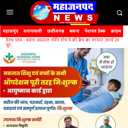
महासमुंद
सरायपाली
छत्तीसगढ़
बसना
नेशनल डेस्क
क्राइम
हेल्थ प्लस
बसना अग्रवाल नर्सिंग होम मे फ्री कैंप का फायदा उठायें 29
जून...