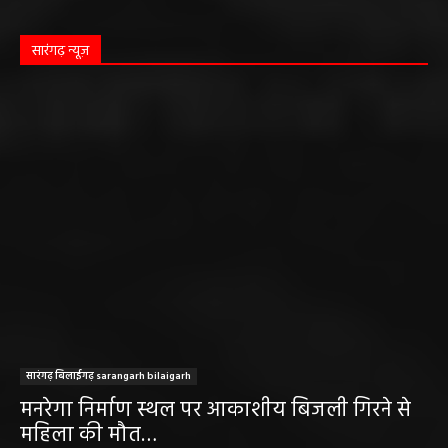
सारंगढ़ बिलाईगढ़ sarangarh bilaigarh
मनरेगा निर्माण स्थल पर आकाशीय बिजली गिरने से
महिला की मौत…
हेमंत वैष्णव 9131614309
-
June 3, 2026
0
मनेंद्रगढ़। एमसीबी जिले के वनांचल ब्लॉक भरतपुर की ग्राम पंचायत चरखर में मंगलवार
दोपहर मनरेगा चेक डेम निर्माण स्थल पर अचानक आकाशीय बिजली गिरने...
कृषि विभाग की बड़ी कार्रवाई, 6 खाद दुकानों के