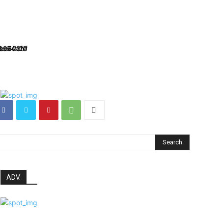
Search
ADV.