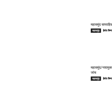
महासमुंद साप्ताहिक
हेमंत वै
महासमुंद
महासमुंद/नशामुक्
जांच
हेमंत वै
महासमुंद