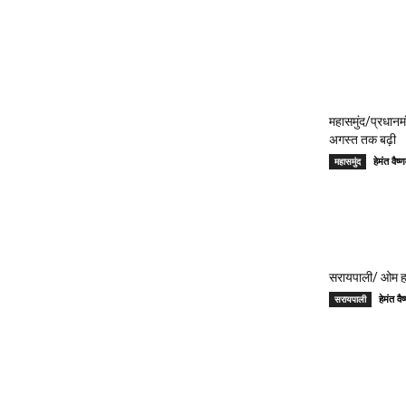
महासमुंद/प्रधान
अगस्त तक बढ़ी
हेमंत वै
महासमुंद
सरायपाली/ ओम हॉस
हेमंत 
सरायपाली