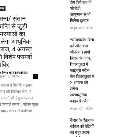
रोग विशेषज्ञ की
ओपीडी,
सना
आयुष्मान से भी
सना/ संतान
मिलेगा इलाज
राप्ति से जुड़ी
August 2, 2026
मस्याओं का
सरायपाली/ बिना
िलेगा आधुनिक
दर्द और बिना
लाज, 4 अगस्त
ऑपरेशन होगी
ो विशेष परामर्श
लिवर की जांच,
िविर
चिवराकुटा में
फाइब्रो स्कैन
ंत वैष्णव 9131614309
-
gust 2, 2026
कैंप चिवराकुटा में
0
2 अगस्त को
 बसना में मिलेगी बांझपन
लगेगा
ार की विशेषज्ञ सेवा, 4
अत्याधुनिक
स्त को डॉ. रेशु अग्रवाल
फाइब्रो स्कैन...
ंगी परामर्श बसना। संतान सुख
August 1, 2026
चाह रखने वाले दंपत्तियों...
कैंसर के खिलाफ
कांकेर की बेटियों
का बड़ा कदम: