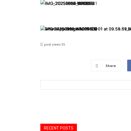
post views
35
Share
RECENT POSTS