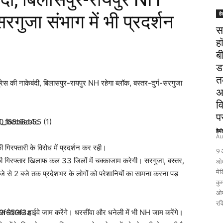
हे
-सरगुजा संभाग में भी प्रदर्शन
स
ह
ब
ड
त
रेस की नाकेबंदी, बिलासपुर-रायपुर NH रहेगा ब्लॉक, बस्तर-दुर्ग-सरगुजा
अ
व
पर
हेम
Au
गिरफ्तारी के विरोध में प्रदर्शन कर रही।
9 
ेल की गिरफ्तार खिलाफ कल 33 जिलों में चक्काजाम करेगी। सरगुजा, बस्तर,
ओम
मेड
बजे से 2 बजे तक प्रदेशभर के लोगों को परेशानियों का सामना करना पड़
कुम
ओम
रव
े पास नेशनल हाईवे जाम करेंगे। धरसींवा और धनेली में भी NH जाम करेंगे।