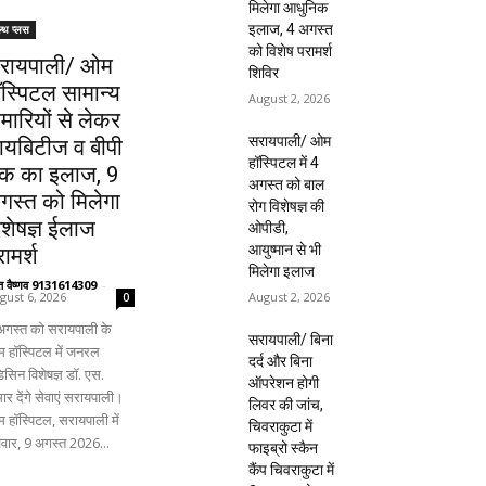
मिलेगा आधुनिक
इलाज, 4 अगस्त
ल्थ प्लस
को विशेष परामर्श
रायपाली/ ओम
शिविर
ॉस्पिटल सामान्य
August 2, 2026
ीमारियों से लेकर
सरायपाली/ ओम
ायबिटीज व बीपी
हॉस्पिटल में 4
क का इलाज, 9
अगस्त को बाल
गस्त को मिलेगा
रोग विशेषज्ञ की
िशेषज्ञ ईलाज
ओपीडी,
आयुष्मान से भी
ामर्श
मिलेगा इलाज
ंत वैष्णव 9131614309
-
August 2, 2026
gust 6, 2026
0
अगस्त को सरायपाली के
सरायपाली/ बिना
 हॉस्पिटल में जनरल
दर्द और बिना
िसिन विशेषज्ञ डॉ. एस.
ऑपरेशन होगी
ार देंगे सेवाएं सरायपाली।
लिवर की जांच,
 हॉस्पिटल, सरायपाली में
चिवराकुटा में
िवार, 9 अगस्त 2026...
फाइब्रो स्कैन
कैंप चिवराकुटा में