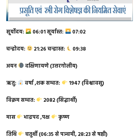
सूर्योदय:
०६:०१
सूर्यास्त:
०७:०२
चन्द्रोदय:
२१:२६
चन्द्रास्त:
०९:३८
अयन
दक्षिणायणे (उत्तरगोलीय)
ऋतु:
वर्षा ,
शक सम्वत:
१९४७ (विश्वावसु)
विक्रम सम्वत:
२०८२ (सिद्धार्थी)