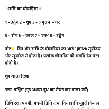
५ – रोग ६ – उद्वेग
७ – चर ८ – लाभ
॥रात्रि का चौघड़िया॥
१ – उद्वेग २ – शुभ
३ – अमृत ४ – चर
५ – रोग ६ – काल
७ – लाभ ८ – उद्वेग
नोट
दिन और रात्रि के चौघड़िया का आरंभ क्रमशः सूर्योदय
और सूर्यास्त से होता है। प्रत्येक चौघड़िए की अवधि डेढ़ घंटा
होती है।
शुभ यात्रा दिशा
उत्तर-पश्चिम (गुड़ अथवा दूध का सेवन कर यात्रा करें)