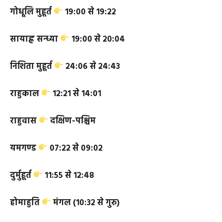
विजय मुहूर्त
१४:३४ से १५:२७
गोधूलि मुहूर्त
१९:०० से १९:२२
सायाह्न सन्ध्या
१९:०० से २०:०४
निशिता मुहूर्त
२४:०६ से २४:४३
राहुकाल
१२:२१ से १४:०१
राहुवास
दक्षिण-पश्चिम
यमगण्ड
०७:२२ से ०९:०२
दुर्मुहूर्त
११:५५ से १२:४८