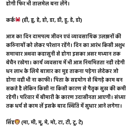
परोपकार की भावना रहेगी लेकिन इसके लिये समय मुश्किल
से ही निकलेगा। परिवार में आकस्मिक खर्च बढ़ने से असुविधा
होगी फिर भी तालमेल बना लेंगे।
कर्क
(ही, हू, हे, हो, डा, डी, डू, डे, डो)
आज का दिन दामपत्य जीवन एवं व्यावसायिक उलझनों की
कठिनायों को लेकर परेशान रहेंगे। दिन का आरंभ किसी अशुभ
समाचार अथवा कहासुनी से होगा इसका असर मध्यान तक
बेचैन रखेगा। कार्य व्यवसाय में भी आज नियमितता नही रहेगी
धन लाभ के लिये बाजार का मुह ताकना पड़ेगा लेदेकर जो
होगा वही भी ना काफी। पिता के सहयोग से बिगड़े काम बन
सकते है लेकिन किसी ना किसी कारण से पैतृक सुख की कमी
रहेगी। परिवार में बीमारी के कारण उदासीनता आएगी। संध्या
तक धर्य से काम लें इसके बाद स्थिति में सुधार आने लगेगा।