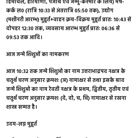
तिथि
रक्षा पंचमी, पंचमी तिथि क्षय, विवाहादि मुहूर्त (केवल
हिमाचल, हरियाणा, पंजाब एवं जम्मू-कश्मीर के लिये) मेष-
कर्क ल० (रात्रि १०:३३ से अंतरात्रि ०५:५० तक), उद्योग
(मशीनरी आरम्भ) मुहूर्त+वाहन क्रय-विक्रय मुहूर्त प्रातः १०:४३ से
दोपहर १२:३० तक, व्यवसाय आरम्भ मुहूर्त प्रातः ०६:३६ से
०९:५३ तक आदि।
आज जन्मे शिशुओं का नामकरण
आज १०:३२ तक जन्मे शिशुओ का नाम उत्तराभाद्रपद नक्षत्र के
चतुर्थ चरण अनुसार क्रमशः (ञ) नामाक्षर से तथा इसके बाद
जन्मे शिशुओ का नाम रेवती नक्षत्र के प्रथम, द्वितीय, तृतीय एवं
चतुर्थ चरण अनुसार क्रमशः (दे, दो, च, चि) नामाक्षर से रखना
शास्त्र सम्मत है।