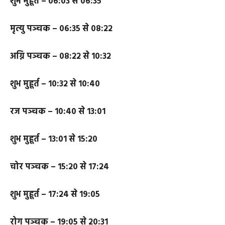
रोग पञ्चक – ०५:४३ से ०६:०३
शुभ मुहूर्त – ०६:०३ से ०६:३५
मृत्यु पञ्चक – ०६:३५ से ०८:२२
अग्नि पञ्चक – ०८:२२ से १०:३२
शुभ मुहूर्त – १०:३२ से १०:४०
रज पञ्चक – १०:४० से १३:०१
शुभ मुहूर्त – १३:०१ से १५:२०
चोर पञ्चक – १५:२० से १७:२४