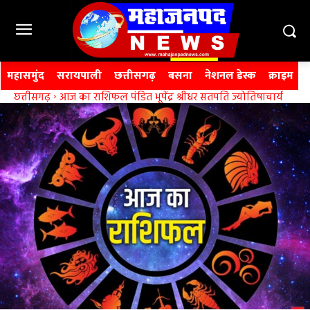
महासमुंद
सरायपाली
छत्तीसगढ़
बसना
नेशनल डेस्क
क्राइम
छत्तीसगढ़
आज का राशिफल पंडित भूपेंद्र श्रीधर सतपति ज्योतिषाचार्य