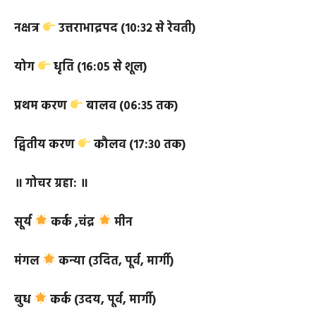
मास
भाद्रपद ,
पक्ष
कृष्ण
तिथि
चतुर्थी (०६:३५ से पञ्चमी, २८:२३ से षष्ठी)
नक्षत्र
उत्तराभाद्रपद (१०:३२ से रेवती)
योग
धृति (१६:०५ से शूल)
प्रथम करण
बालव (०६:३५ तक)
द्वितीय करण
कौलव (१७:३० तक)
॥ गोचर ग्रहा: ॥
सूर्य
कर्क ,
चंद्र
मीन
मंगल
कन्या (उदित, पूर्व, मार्गी)