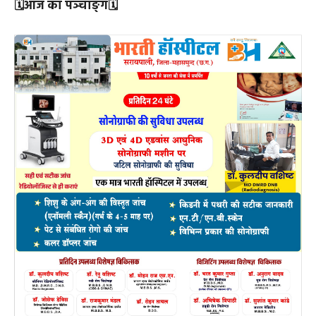
🗓आज का पञ्चाङ्ग🗓