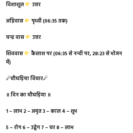
होमाहुति
मंगल (१०:३२ से गुरु)
दिशाशूल
उत्तर
अग्निवास
पृथ्वी (०६:३५ तक)
चन्द्र वास
उत्तर
शिववास
कैलाश पर (०६:३५ से नन्दी पर, २८:२३ से भोजन
में)
☄चौघड़िया विचार☄
॥ दिन का चौघड़िया ॥
१ – लाभ २ – अमृत
३ – काल ४ – शुभ