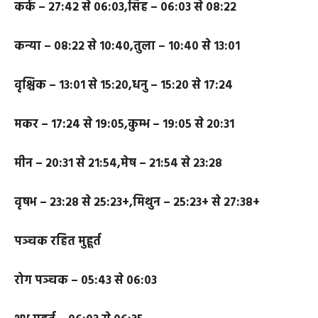
उदय-लग्न मुहूर्त
कर्क – २७:४२ से ०६:०३,
सिंह – ०६:०३ से ०८:२२
कन्या – ०८:२२ से १०:४०,
तुला – १०:४० से १३:०१
वृश्चिक – १३:०१ से १५:२०,
धनु – १५:२० से १७:२४
मकर – १७:२४ से १९:०५,
कुम्भ – १९:०५ से २०:३१
मीन – २०:३१ से २१:५४,
मेष – २१:५४ से २३:२८
वृषभ – २३:२८ से २५:२३+,
मिथुन – २५:२३+ से २७:३८+
पञ्चक रहित मुहूर्त