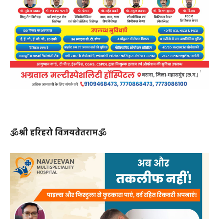
🕉श्री हरिहरो विजयतेतराम🕉