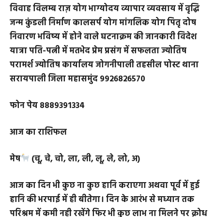
पंडित भूपेंद्र श्रीधर सतपति ज्योतिषाचार्य एम ए संस्कृत
हस्तरेखा वास्तु शास्त्र भूमि भवन में वास्तु दोष निवारण
पारिवारिक जीवन में तनाव बच्चों को पढ़ाई में मन नहीं लगता
विवाह विलम्ब राज़ योग भाग्योदय व्यापार व्यवसाय में वृद्धि
जन्म कुंडली निर्माण कालसर्प योग मांगलिक योग पितृ दोष
निवारण भविष्य में होने वाले घटनाक्रम की जानकारी विदेश
यात्रा पति-पत्नी में मतभेद प्रेम प्रसंग में सफलता ज्योतिष
परामर्श ज्योतिष कार्यालय जोगनीपाली तहसील पोस्ट थाना
सरायपाली जिला महासमुंद 9926826570
फोन पेय 8889391334
आज का राशिफल
मेष
(चू, चे, चो, ला, ली, लू, ले, लो, अ)