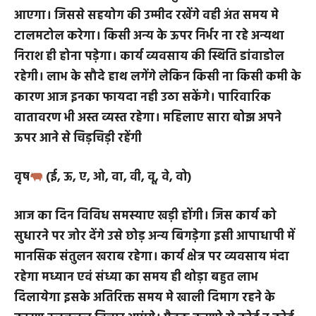
आज का दिन भी कुछ ना कुछ हानि कराएगा अथवा पूर्व में हुई
हानि की भरपाई में ही बीतेगा। दिन के आरंभ से मध्यान तक
परिश्रम में कमी नही रखेंगे फिर भी कुछ लाभ ना मिलने पर क्रोध
आएगा। जिससे सहयोग की उम्मीद रखेंगे वही अंत समय मे
टालमटोल करेगा। किसी अन्य के ऊपर निर्भर ना रहे अन्यथा
निराश ही होना पड़ेगा। कार्य व्यवसाय की स्थिति डांवाडोल
रहेगी। लाभ के सौदे हाथ लगेंगे लेकिन किसी ना किसी कमी के
कारण आज इनका फायदा नही उठा सकेंगे। पारिवारिक
वातावरण भी अस्त व्यस्त रहेगा। महिलाए सारा बोझ अपने
ऊपर आने से चिड़चिड़ी रहेंगी
वृष
(ई, ऊ, ए, ओ, वा, वी, वू, वे, वो)
आज का दिन विविध समस्याए खड़ी होंगी। जिस कार्य को
सुधारने पर जोर देंगे उसे छोड़ अन्य बिगड़ेगा इसी आपाधापी में
मानसिक संतुलन खराब रहेगा। कार्य क्षेत्र पर व्यवसाय मंदा