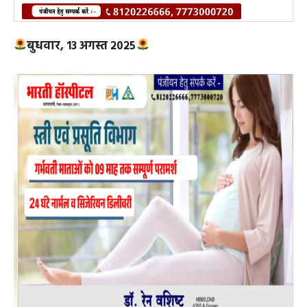
बुधवार, १३ अगस्त २०२५