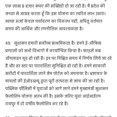
हमने जनविश्वास विधेयक के माध्यम से राज्य के 8 अधिनियमों के
163 प्रावधानों में संशोधन किया है। छोटे-छोटे प्रकरणों में कोर्ट का
बहुमूल्य समय नष्ट होता है और नागरिकों का भी काफी समय इसमें
बर्बाद होता है। आम नागरिकों और कारोबारियों द्वारा किये गये
छोटे-छोटे तकनीकी उल्लंघन अब अपराध की श्रेणी में नहीं आएंगे।
54. विकसित छत्तीसगढ़ का नेतृत्व युवा शक्ति के हाथों में होगा।
युवाओं के लिए शासकीय पदों में भर्ती पर सरकार तेजी से काम कर
रही है। राज्य निर्माण के बाद पहली बार व्यापम की परीक्षा का
साल भर का कैलेंडर जारी किया गया है।
55. खेल प्रतिभाओं को आगे बढ़ाने के लिए भी हमारी सरकार
लगातार कार्य कर रही है। हम इसके लिए निजी क्षेत्र की भागीदारी
पर भी काम कर रहे हैं। नई औद्योगिक नीति में हमने खेल अकादमी
और निजी प्रशिक्षण केंद्र स्थापित करने के लिए विशेष अनुदान