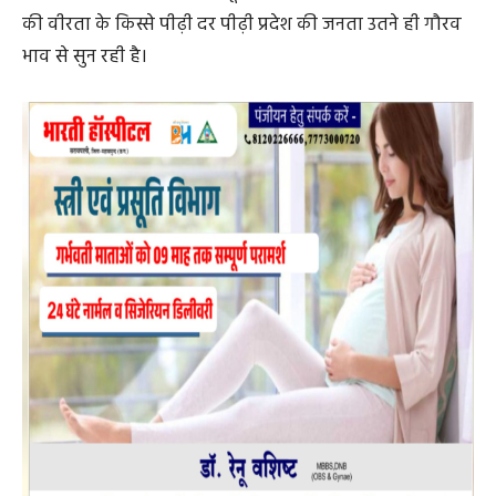
दिशा में तेजी से आगे बढ़़ रहे हैं।
7. आपातकाल के पचास बरस पूरे हो गये हैं। हम अपने लोकतंत्र
सेनानियों को नमन करते हैं, जिन्होंने आपातकाल के बेहद कठिन
दौर में यातनाओं की परवाह न करते हुए लोकतंत्र की मशाल थामें
रखी।
8. मातृभूमि के लिए अपने हिस्से की जिम्मेदारी हमें निभानी है। हमें
यशस्वी प्रधानमंत्री श्री नरेन्द्र मोदी जी के नेतृत्व में वर्ष 2047 तक
विकसित भारत-विकसित छत्तीसगढ़ की संकल्पना को मूर्त रूप
देना है।
9. हमें अपने वीर जवानों पर गर्व है, जिन्होंने अपने असीम शौर्य और
साहस से मातृभूमि का शीश हमेशा ऊंचा रखा। वर्ष 1947 में देश की
आजादी के बाद पाकिस्तान की ओर से हुए आक्रमण से लेकर
ऑपरेशन सिंदूर तक हर बार हमारे जवानों ने तिरंगे का मान बढ़ाया