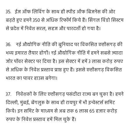
42. अब जमाना ई-कॉमर्स का है। इसे प्रोत्साहित करने हमारी
लॉजिस्टिक नीति विशेष रूप से उपयोगी होगी और प्रदेश में तेजी से
इनलैंड कंटेनर डिपो तथा ड्राईपोर्ट में निवेश होगा।
43. जब हमारे राज्य का गठन हुआ तब प्रदेश की अधोसंरचना
औद्योगिक वातावरण के अनुकूल नहीं थी। छत्तीसगढ़ में निवेश की
जो संभावनाएं पैदा हुई हैं, उसके पीछे एक दशक में इंफ्रास्ट्रक्चर
प्रोजेक्ट्स पर हुए कामों की बड़ी भूमिका है। वर्ष 2030 तक हम
उतनी ही रेल लाइन बिछा देंगे, जितनी 1853 में रेलवे शुरू होने से
लेकर वर्ष 2014 तक बिछाई गई थी।
44. रावघाट से जगदलपुर, केके लाइन का दोहरीकरण, तेलंगाना
के कोठागुडेम से किरंदुल तक नई रेल परियोजनाएं बस्तर की भाग्य
रेखा साबित होंगी। खरसिया से परमालकसा जाने वाली रेल लाइन
प्रदेश के महत्वपूर्ण औद्योगिक केंद्रों को जोड़ेगी। नई रेल लाइनें
‘‘विकसित भारत-विकसित छत्तीसगढ़‘‘ की धमनियां साबित होंगी।