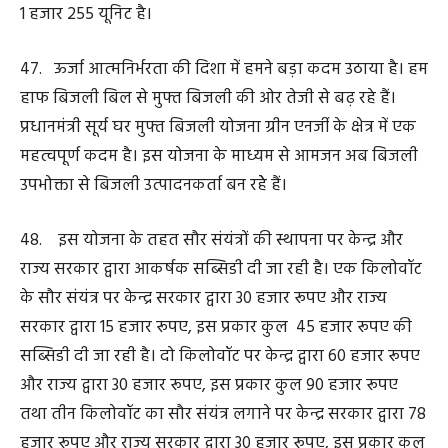
बार चक्कर काटने पड़ते हैं। यह तब ठीक होता है, जब जनता को
कार्यालय जाने की जरूरत ही न पड़े। हमने रजिस्ट्री से संबंधित 10
क्रांतिकारी पहल की है। अब ऑनलाईन रजिस्ट्री की सुविधा भी
हमने सुनिश्चित की है। रजिस्ट्री के साथ ही अब नामांतरण भी हो
जाता है। आधार प्रमाणीकरण के चलते किसी तरह की धोखाधड़ी
की आशंका नहीं रहती। रजिस्ट्री से संबंधित दस्तावेज बनाने आम
नागरिकों को कानूनी विशेषज्ञों की भी जरूरत नहीं। पारिवारिक
दान, हक त्याग और बंटवारा अब केवल पांच सौ रुपए शुल्क में हो
जाता है।
52. हमने छत्तीसगढ़ भू-राजस्व संहिता संशोधन विधेयक के
माध्यम से नियमों को सरल किया है। 5 डिसमिल से कम कृषि भूमि
की रजिस्ट्री नहीं होगी। इसका उद्देश्य अवैध प्लाटिंग और जमीन को
छोटे टुकड़ों में बांटकर बिक्री पर रोक लगाना है।
53. जनविश्वास विधेयक पारित करने वाले हम अग्रणी राज्य हैं।