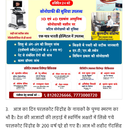
ने अपनी मातृभूमि के लिए जिस अद्भुत शौर्य का प्रदर्शन किया, वो
इतिहास के स्वर्णिम अक्षरों में अंकित है। शहीद यादव राव, वेंकट
राव, धुरवा राव, डेबरी धुर, आयतु माहरा सहित हमारे अनेक
जनजातीय नायकों का बलिदान देशभक्ति की अद्भुुत मिसाल है।
5. हम अपने राज्य के निर्माता पूर्व प्रधानमंत्री भारत रत्न श्रद्धेय श्री
अटल बिहारी वाजपेयी जी को नमन करते हैं, जिन्होंने अपना अटल
संकल्प पूरा किया और देश के नक्शे में छत्तीसगढ़ का एक नये राज्य
के रूप में उदय हुआ। अटल जी के जन्म शताब्दी वर्ष को हम अटल
निर्माण वर्ष के रूप में मना रहे हैं।
6. छत्तीसगढ़ की पुण्य धरा प्राकृतिक संसाधनों से सम्पन्न है।
हमारे पास समृद्ध सांस्कृतिक धरोहर हैं और अपार उत्साह समेटे हुए
विपुल मानव संसाधन हैं। एक नवंबर 2000 को जब यह राज्य बना,
तब हमने एक सपना देखा था, एक विकसित, आत्मनिर्भर और
समावेशी छत्तीसगढ़ का। आज मैं गर्व से कह सकता हूँ कि हम उस