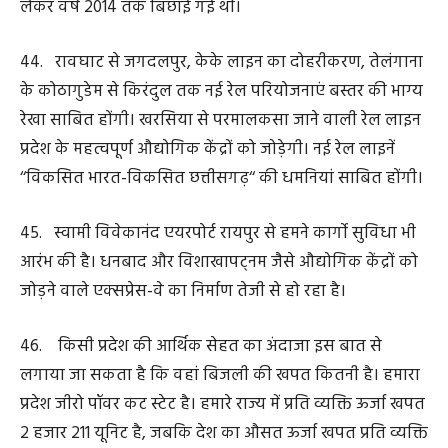
प्रणाली को सभी विभागों में कार्यान्वित किया है। फाइलें अब
ऑनलाइन मूव हो रही हैं। इन पर निश्चित समय में निर्णय लिये जा रहे
हैं और हर स्तर पर पारदर्शिता सुनिश्चित हो रही है। हमने सरकारी
खरीदी में पारदर्शिता लाने जेम पोर्टल को अपनाया है। भ्रष्टाचार के
मामलों की ईओडब्ल्यू द्वारा पूरी तत्परता से जांच की जा रही है।
पब्लिक पॉलिसी में युवाओं को आगे लाने हमने मुख्यमंत्री सुशासन
फेलोशिप योजना आरंभ की है। इसके जरिए युवा आईआईएम
रायपुर में दो वर्षीय फेलोशिप कर रहे हैं।
50. सुशासन तिहार के माध्यम से हम आपके गांव, आपके मोहल्ले
तक पहुंचे। वहां हितग्राहियों के चेहरे की खुशी और उत्साह देखकर
लगा कि हमारी मेहनत सार्थक हुई है। सुशासन तिहार में 41 लाख से
अधिक आवेदन आये और इनमें से अधिकतर आवेदनों का हमने
गुणवत्तापूर्ण निराकरण किया है।
51. भ्रष्टाचार तब पनपता है जब आम जनता को कार्यालयों के बार-