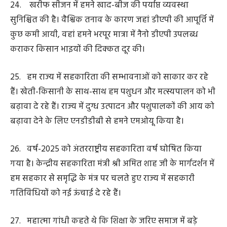
31. छत्तीसगढ़ में आईटी और एआई क्रांति दस्तक दे चुकी है। हम
नवा रायपुर को सेंट्रल इंडिया की सिलिकॉन वैली के रूप में तैयार
कर रहे हैं। नवा रायपुर में नेशनल इंस्टीट्यूट आफ इलेक्ट्रॉनिक्स एंड
इनफार्मेशन टेक्नॉलाजी की स्थापना करने जा रहे हैं, जिससे आईटी
का बड़ा टैलेंट पूल यहां तैयार होगा।
32. हम जॉब मार्केट की जरूरत के मुताबिक वर्क फोर्स तैयार कर
रहे हैं। प्रदेश के युवाओं को कौशलयुक्त बनाने के लिए स्किल इंडिया
मिशन पर काम किया जा रहा है। नवा रायपुर में हम लाइवलीहुड
सेंटर आफ एक्सीलेंस आरंभ कर रहे हैं। हम जनजातीय बहुल बस्तर
संभाग के सभी 32 विकासखंडों में, कौशल विकास केन्द्र के माध्यम
से युवाओं को विभिन्न व्यवसायों का प्रशिक्षण दे रहे हैं।
33. आईआईटी के पूर्व विद्यार्थियों की संस्था पैन आईआईटी के साथ
वंचित समुदायों को सशक्त करने हमने एमओयू किया है। यह संस्था