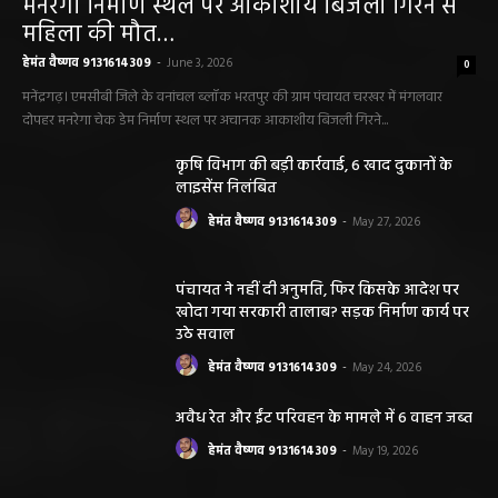
मनरेगा निर्माण स्थल पर आकाशीय बिजली गिरने से
महिला की मौत…
हेमंत वैष्णव 9131614309
-
June 3, 2026
0
मनेंद्रगढ़। एमसीबी जिले के वनांचल ब्लॉक भरतपुर की ग्राम पंचायत चरखर में मंगलवार
दोपहर मनरेगा चेक डेम निर्माण स्थल पर अचानक आकाशीय बिजली गिरने...
कृषि विभाग की बड़ी कार्रवाई, 6 खाद दुकानों के
लाइसेंस निलंबित
हेमंत वैष्णव 9131614309
-
May 27, 2026
पंचायत ने नहीं दी अनुमति, फिर किसके आदेश पर
खोदा गया सरकारी तालाब? सड़क निर्माण कार्य पर
उठे सवाल
हेमंत वैष्णव 9131614309
-
May 24, 2026
अवैध रेत और ईंट परिवहन के मामले में 6 वाहन जब्त
हेमंत वैष्णव 9131614309
-
May 19, 2026