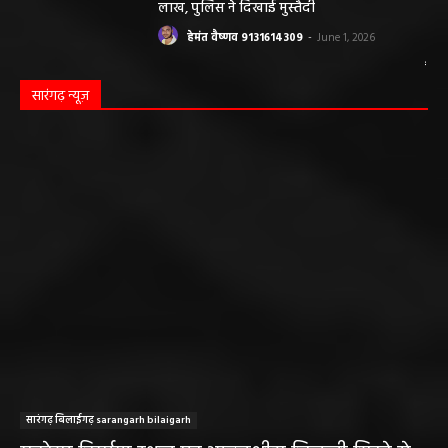
लाख, पुलिस ने दिखाई मुस्तैदी
हेमंत वैष्णव 9131614309
-
June 1, 2026
सारंगढ़ न्यूज़
सारंगढ़ बिलाईगढ़ sarangarh bilaigarh