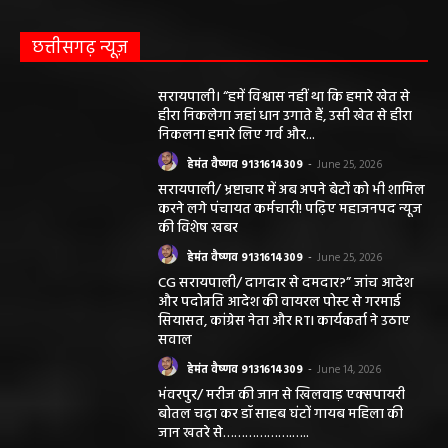
छत्तीसगढ़ न्यूज़
सरायपाली। “हमें विश्वास नहीं था कि हमारे खेत से
हीरा निकलेगा जहां धान उगाते हैं, उसी खेत से हीरा
निकलना हमारे लिए गर्व और...
हेमंत वैष्णव 9131614309
-
June 25, 2026
सरायपाली/ भ्रष्टाचार में अब अपने बेटों को भी शामिल
करने लगे पंचायत कर्मचारी! पढ़िए महाजनपद न्यूज
की विशेष खबर
हेमंत वैष्णव 9131614309
-
June 25, 2026
CG सरायपाली/ दागदार से दमदार?” जांच आदेश
और पदोन्नति आदेश की वायरल पोस्ट से गरमाई
सियासत, कांग्रेस नेता और RTI कार्यकर्ता ने उठाए
सवाल
हेमंत वैष्णव 9131614309
-
June 14, 2026
भंवरपुर/ मरीज की जान से खिलवाड़ एक्सपायरी
बोतल चढ़ा कर डॉ साहब घंटों गायब महिला की
जान खतरे से……………….…..