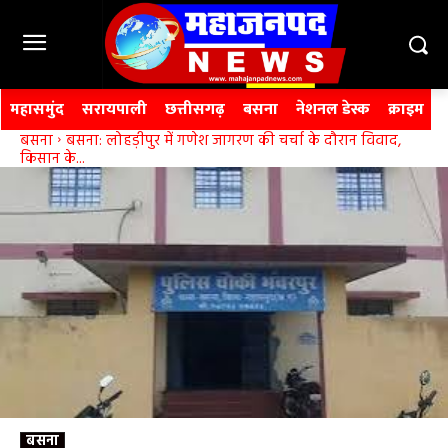
महासमुंद
सरायपाली
छत्तीसगढ़
बसना
नेशनल डेस्क
क्राइम
बसना
बसना: लोहड़ीपुर में गणेश जागरण की चर्चा के दौरान विवाद,
किसान के...
बसना