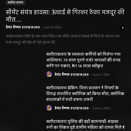
बलौदा बाजार
सीमेंट संयंत्र हादसा: ऊंचाई से गिरकर ठेका मजदूर की
मौत….
हेमंत वैष्णव 9131614309
-
June 9, 2026
0
बलौदाबाजार। जिले के ग्राम रवान स्थित एक सीमेंट संयंत्र में ऊंचाई से गिरने के कारण एक
ठेका मजदूर की मौत हो गई। मृतक की...
बलौदाबाजार के स्वच्छता कर्मियों को मिलेगा नया
आशियाना: 70 साल पुराने जर्जर आवासों की जगह
बनेंगे नए मकान, ₹117.14 लाख स्वीकृत
हेमंत वैष्णव 9131614309
-
June 1, 2026
बलौदाबाजार ब्रेकिंग: जिला प्रशासन ने नियमों के
विरुद्ध संचालित क्लीनिक को किया सील, क्लीनिक
संचालकों में मची अफरा-तफरी
हेमंत वैष्णव 9131614309
-
June 1, 2026
बलौदाबाजार पुलिस की बड़ी कामयाबी: साइबर
ठगी का शिकार हुई ग्रामीण महिला को वापस मिले ₹1