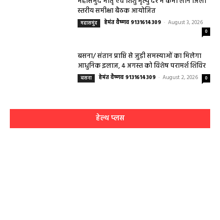
महासमुंद मातृ एवं शिशु मृत्यु दर में कमी लाने जिला
स्तरीय समीक्षा बैठक आयोजित
हेमंत वैष्णव 9131614309
-
August 3, 2026
महासमुंद
0
बसना/ संतान प्राप्ति से जुड़ी समस्याओं का मिलेगा
आधुनिक इलाज, 4 अगस्त को विशेष परामर्श शिविर
हेमंत वैष्णव 9131614309
-
August 2, 2026
बसना
0
हेल्थ प्लस