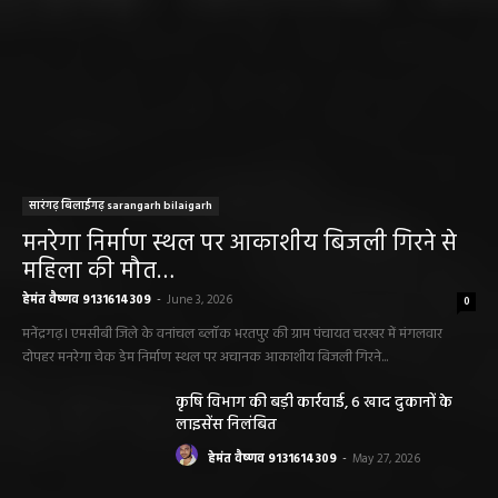
सारंगढ़ बिलाईगढ़ sarangarh bilaigarh
मनरेगा निर्माण स्थल पर आकाशीय बिजली गिरने से
महिला की मौत…
हेमंत वैष्णव 9131614309
-
June 3, 2026
0
मनेंद्रगढ़। एमसीबी जिले के वनांचल ब्लॉक भरतपुर की ग्राम पंचायत चरखर में मंगलवार
दोपहर मनरेगा चेक डेम निर्माण स्थल पर अचानक आकाशीय बिजली गिरने...
कृषि विभाग की बड़ी कार्रवाई, 6 खाद दुकानों के
लाइसेंस निलंबित
हेमंत वैष्णव 9131614309
-
May 27, 2026