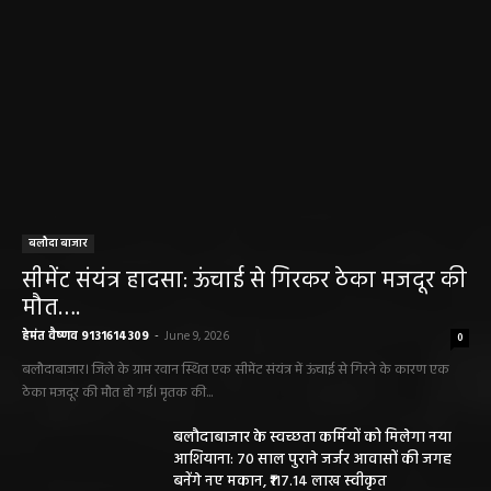
बलौदा बाजार
सीमेंट संयंत्र हादसा: ऊंचाई से गिरकर ठेका मजदूर की
मौत….
हेमंत वैष्णव 9131614309
-
June 9, 2026
0
बलौदाबाजार। जिले के ग्राम रवान स्थित एक सीमेंट संयंत्र में ऊंचाई से गिरने के कारण एक
ठेका मजदूर की मौत हो गई। मृतक की...
बलौदाबाजार के स्वच्छता कर्मियों को मिलेगा नया
आशियाना: 70 साल पुराने जर्जर आवासों की जगह
बनेंगे नए मकान, ₹117.14 लाख स्वीकृत