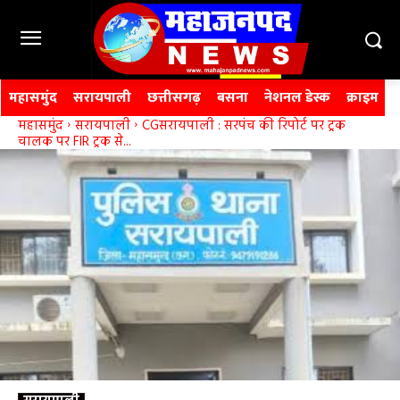
महासमुंद
सरायपाली
छत्तीसगढ़
बसना
नेशनल डेस्क
क्राइम
महासमुंद
सरायपाली
CGसरायपाली : सरपंच की रिपोर्ट पर ट्रक
चालक पर FIR ट्रक से...