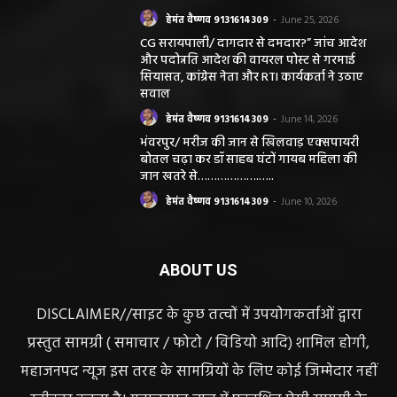
हेमंत वैष्णव 9131614309
-
June 25, 2026
CG सरायपाली/ दागदार से दमदार?” जांच आदेश
और पदोन्नति आदेश की वायरल पोस्ट से गरमाई
सियासत, कांग्रेस नेता और RTI कार्यकर्ता ने उठाए
सवाल
हेमंत वैष्णव 9131614309
-
June 14, 2026
भंवरपुर/ मरीज की जान से खिलवाड़ एक्सपायरी
बोतल चढ़ा कर डॉ साहब घंटों गायब महिला की
जान खतरे से……………….…..
हेमंत वैष्णव 9131614309
-
June 10, 2026
ABOUT US
DISCLAIMER//साइट के कुछ तत्वों में उपयोगकर्ताओं द्वारा
प्रस्तुत सामग्री ( समाचार / फोटो / विडियो आदि) शामिल होगी,
महाजनपद न्यूज इस तरह के सामग्रियों के लिए कोई जिम्मेदार नहीं